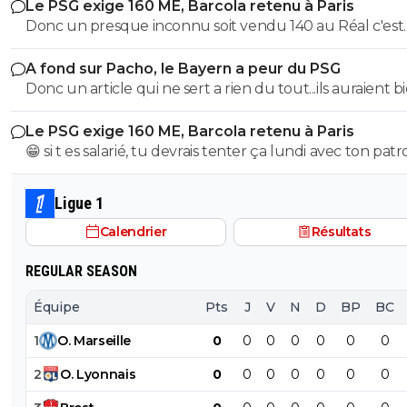
Le PSG exige 160 ME, Barcola retenu à Paris
derniers; pour le soutenir, vous pouvez adhérer à son
Donc un presque inconnu soit vendu 140 au Réal c'est
association se prétendant faire partie d’une « élite » litté
normal et un double détenteur de la LDC soit à un pri
se refusant catégoriquement l utilisation d emojis bien 
A fond sur Pacho, le Bayern a peur du PSG
faiblard normal ?? Messieurs les anglais allez vous faire ...
populaire à son goût et surtout incompréhensible pou
Donc un article qui ne sert a rien du tout...ils auraient b
gros globes oculaires de sardine. Cordialement.
voulu mais finalement non...je peux en écrire 200 des ar
Le PSG exige 160 ME, Barcola retenu à Paris
comme ca !
😁 si t es salarié, tu devrais tenter ça lundi avec ton pat
pour voir ce qu’il va te répondre
Ligue 1
Calendrier
Résultats
REGULAR SEASON
Équipe
Pts
J
V
N
D
BP
BC
1
O
.
Marseille
0
0
0
0
0
0
0
2
O
.
Lyonnais
0
0
0
0
0
0
0