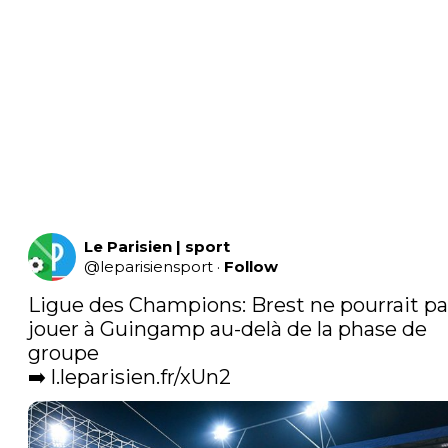
Le Parisien | sport
@
leparisiensport
·
Follow
Ligue des Champions: Brest ne pourrait pas
jouer à Guingamp au-delà de la phase de 
groupe

➡️ 
l.leparisien.fr/xUn2