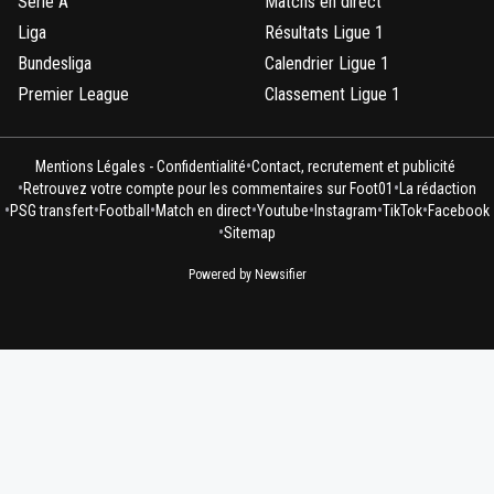
Serie A
Matchs en direct
Liga
Résultats Ligue 1
Bundesliga
Calendrier Ligue 1
Premier League
Classement Ligue 1
•
Mentions Légales - Confidentialité
Contact, recrutement et publicité
•
•
Retrouvez votre compte pour les commentaires sur Foot01
La rédaction
•
•
•
•
•
•
•
PSG transfert
Football
Match en direct
Youtube
Instagram
TikTok
Facebook
•
Sitemap
Powered by Newsifier