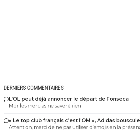
DERNIERS COMMENTAIRES
L’OL peut déjà annoncer le départ de Fonseca
Mdr les merdias ne savent rien
« Le top club français c’est l’OM », Adidas bouscule
PSG
Attention, merci de ne pas utiliser d’emojis en la prése
Raymond Q qui a un traumatisme de l enfance lié à ces