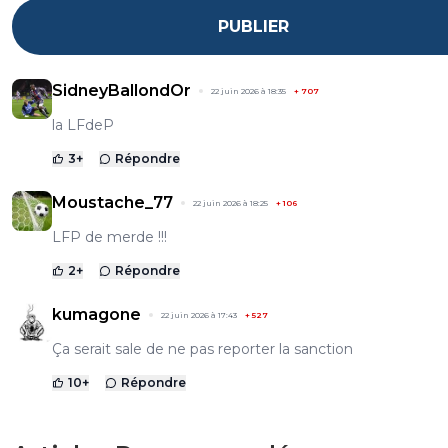
PUBLIER
SidneyBallondOr
22 juin 2026 à 18:35
+
707
la LFdeP
3
+
Répondre
Moustache_77
22 juin 2026 à 18:25
+
106
LFP de merde !!!
2
+
Répondre
kumagone
22 juin 2026 à 17:43
+
527
Ça serait sale de ne pas reporter la sanction
10
+
Répondre