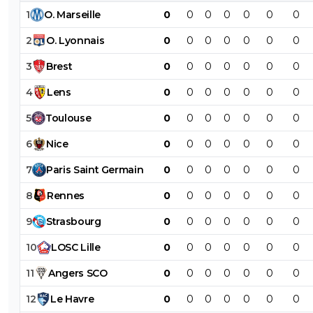
transfert qui empêchera de faire Godts.
1
O
.
Marseille
0
0
0
0
0
0
0
2
O
.
Lyonnais
0
0
0
0
0
0
0
3
Brest
0
0
0
0
0
0
0
4
Lens
0
0
0
0
0
0
0
5
Toulouse
0
0
0
0
0
0
0
6
Nice
0
0
0
0
0
0
0
7
Paris
Saint
Germain
0
0
0
0
0
0
0
8
Rennes
0
0
0
0
0
0
0
9
Strasbourg
0
0
0
0
0
0
0
10
LOSC
Lille
0
0
0
0
0
0
0
11
Angers
SCO
0
0
0
0
0
0
0
12
Le
Havre
0
0
0
0
0
0
0