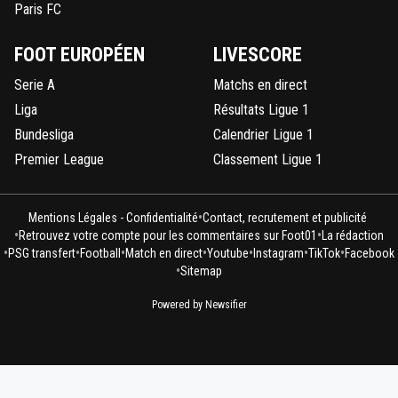
Paris FC
FOOT EUROPÉEN
LIVESCORE
Serie A
Matchs en direct
Liga
Résultats Ligue 1
Bundesliga
Calendrier Ligue 1
Premier League
Classement Ligue 1
•
Mentions Légales - Confidentialité
Contact, recrutement et publicité
•
•
Retrouvez votre compte pour les commentaires sur Foot01
La rédaction
•
•
•
•
•
•
•
PSG transfert
Football
Match en direct
Youtube
Instagram
TikTok
Facebook
•
Sitemap
Powered by Newsifier