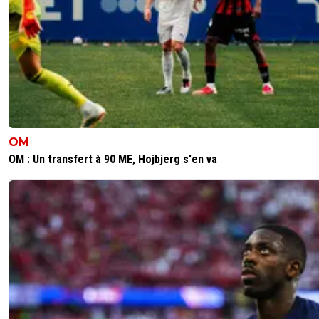
OM
OM : Un transfert à 90 ME, Hojbjerg s'en va