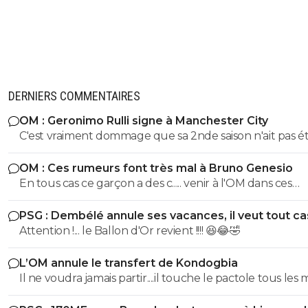
DERNIERS COMMENTAIRES
OM : Geronimo Rulli signe à Manchester City
C'est vraiment dommage que sa 2nde saison n'ait pas é
même niveau que la 1ere. On s'est pris des buts gag,
OM : Ces rumeurs font très mal à Bruno Genesio
notamment lors de notre dernier match de LDC en
En tous cas ce garçon a des c..... venir à l'OM dans ces
Belgique, sur le 1er ou 2eme je ne me souviens plus. I
conditions, bravo, respect
L1 il n'a pas fait une 2e saison du niveau de la 1ere. Do
PSG : Dembélé annule ses vacances, il veut tout c
Attention !... le Ballon d'Or revient !!!! 😆😂🤣
L’OM annule le transfert de Kondogbia
Il ne voudra jamais partir....il touche le pactole tous les 
Marseille. Il est cramé en plus