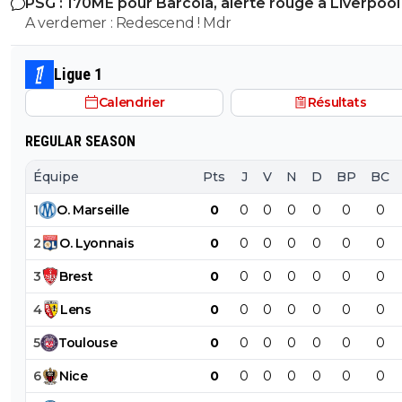
PSG : 170ME pour Barcola, alerte rouge à Liverpool
A verdemer : Redescend ! Mdr
Ligue 1
Calendrier
Résultats
REGULAR SEASON
Équipe
Pts
J
V
N
D
BP
BC
1
O
.
Marseille
0
0
0
0
0
0
0
2
O
.
Lyonnais
0
0
0
0
0
0
0
3
Brest
0
0
0
0
0
0
0
4
Lens
0
0
0
0
0
0
0
5
Toulouse
0
0
0
0
0
0
0
6
Nice
0
0
0
0
0
0
0