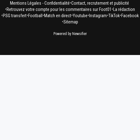
•
Mentions Légales - Confidentialité
Contact, recrutement et publicité
•
•
Retrouvez votre compte pour les commentaires sur Foot01
La rédaction
•
•
•
•
•
•
•
PSG transfert
Football
Match en direct
Youtube
Instagram
TikTok
Facebook
•
Sitemap
Powered by Newsifier