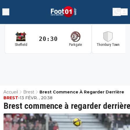
20:30
2
Sheffield
Parkgate
Thornbury Town
Accueil
Brest
Brest Commence À Regarder Derrière
BREST
•
13 FÉVR. , 20:38
Brest commence à regarder derrièr