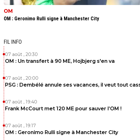
OM
OM : Geronimo Rulli signe à Manchester City
FIL INFO
07 août , 20:30
OM : Un transfert à 90 ME, Hojbjerg s'en va
07 août , 20:00
PSG : Dembélé annule ses vacances, il veut tout cas
07 août , 19:40
Frank McCourt met 120 ME pour sauver l’OM !
07 août , 19:17
OM : Geronimo Rulli signe à Manchester City