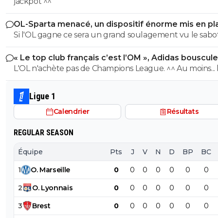
PSG
jackpot ^^
OL-Sparta menacé, un dispositif énorme mis en pl
Si l'OL gagne ce sera un grand soulagement vu le sab
incroyable du farfelu sans froc Fonseca au match allé. S
« Le top club français c’est l’OM », Adidas bouscule
perd ce sera aussi une grande victoire et une énorme
PSG
L'OL n'achète pas de Champions League. ^^ Au moins... l'OM a
délivrance avec un possible licenciement de ce clown.
un point commun avec le PSG. Mdr Adidas ne se trompe pas
avec l'OL qui est une valeur sûre... contrairement à l'OM
Ligue 1
Calendrier
Résultats
REGULAR SEASON
Équipe
Pts
J
V
N
D
BP
BC
1
O
.
Marseille
0
0
0
0
0
0
0
2
O
.
Lyonnais
0
0
0
0
0
0
0
3
Brest
0
0
0
0
0
0
0