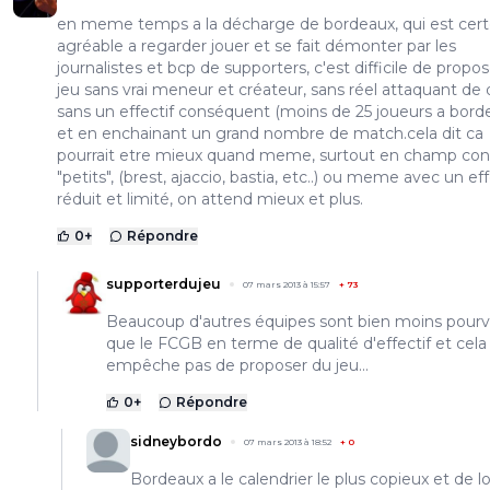
en meme temps a la décharge de bordeaux, qui est cert
agréable a regarder jouer et se fait démonter par les
journalistes et bcp de supporters, c'est difficile de propo
jeu sans vrai meneur et créateur, sans réel attaquant de q
sans un effectif conséquent (moins de 25 joueurs a borde
et en enchainant un grand nombre de match.cela dit ca
pourrait etre mieux quand meme, surtout en champ cont
"petits", (brest, ajaccio, bastia, etc..) ou meme avec un eff
réduit et limité, on attend mieux et plus.
0
+
Répondre
supporterdujeu
07 mars 2013 à 15:57
+
73
Beaucoup d'autres équipes sont bien moins pour
que le FCGB en terme de qualité d'effectif et cela
empêche pas de proposer du jeu...
0
+
Répondre
sidneybordo
07 mars 2013 à 18:52
+
0
Bordeaux a le calendrier le plus copieux et de lo