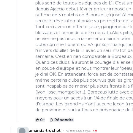
plus serré de toutes les équipes de L1. C'est si
depuis Ajaccio début février on leur impose un
rythme de 3 matchs en 8 jours et çà jusqu'à m
seule le trêve internationale va permettre de so
Tout ceci avec un effectif juste, gangrené par l
blessures et amoindri par le mercato.Alors pitié
ne vienne pas nous la ramener ou faire allusion
clubs comme Lorient ou VA qui sont tranquilou
l'univers douillet de la L1 avec un seul match pa
semaine. C'est en rien comparable à Bordeaux.
Quand ces clubs là auront le courage d'aller se 
en coupe d'europe et nous montrer leur "beau j
je dirai OK. En attendant, force est de constate
même certains clubs plus pourvus que les giro
sont incapables de mener plusieurs fronts à la f
(lyon, losc, montpellier...). Bordeaux lutte avec 
moyens pour un accès à un 1/4 de finale de co
d'europe. Les girondins n'ont aucune leçon à r
de personne et surtout pas en provenance de la
0
+
Répondre
amanda-truchot
07 mars 2013 à 14:26
+
0