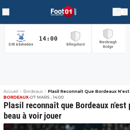
14:00
1
Worsbrough
Erith & Belvedere
Billingshurst
Bridge
Accueil
Bordeaux
Plasil Reconnaît Que Bordeaux N’est
BORDEAUX
•
07 MARS , 14:00
Beau À Voir Jouer
Plasil reconnaît que Bordeaux n’est
beau à voir jouer