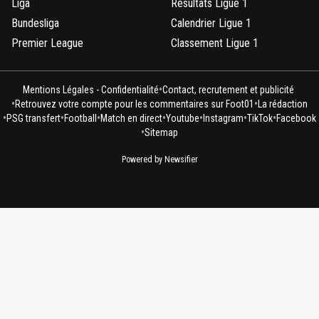
Liga
Résultats Ligue 1
Bundesliga
Calendrier Ligue 1
Premier League
Classement Ligue 1
•
Mentions Légales - Confidentialité
Contact, recrutement et publicité
•
•
Retrouvez votre compte pour les commentaires sur Foot01
La rédaction
•
•
•
•
•
•
•
PSG transfert
Football
Match en direct
Youtube
Instagram
TikTok
Facebook
•
Sitemap
Powered by Newsifier