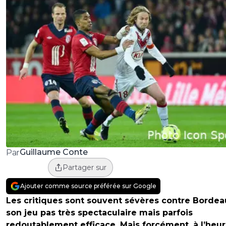
Guillaume Conte
Par
Partager sur
Ajouter comme source préférée sur Google
Les critiques sont souvent sévères contre Bordea
son jeu pas très spectaculaire mais parfois
redoutablement efficace. Mais forcément, à l’heu