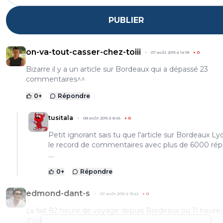
PUBLIER
on-va-tout-casser-chez-toiii
07 août 2015 à 14:18
+
0
Bizarre il y a un article sur Bordeaux qui a dépassé 23
commentaires^^
0
+
Répondre
tusitala
08 août 2015 à 8:45
+
0
Petit ignorant sais tu que l'article sur Bordeaux Ly
le record de commentaires avec plus de 6000 ré
....
0
+
Répondre
edmond-dant-s
07 août 2015 à 13:42
+
0
ça fait 82 heure de voyage depuis Bordeaux ou 11 heure
d'avions.