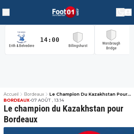
14:00
1
Worsbrough
Erith & Belvedere
Billingshurst
Bridge
Accueil
Bordeaux
Le Champion Du Kazakhstan Pour
BORDEAUX
•
07 AOÛT , 13:14
Bordeaux
Le champion du Kazakhstan pour
Bordeaux