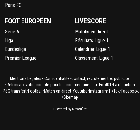
Paris FC
FOOT EUROPÉEN
LIVESCORE
Serie A
Matchs en direct
Liga
Résultats Ligue 1
Bundesliga
Calendrier Ligue 1
Premier League
Classement Ligue 1
•
Mentions Légales - Confidentialité
Contact, recrutement et publicité
•
•
Retrouvez votre compte pour les commentaires sur Foot01
La rédaction
•
•
•
•
•
•
•
PSG transfert
Football
Match en direct
Youtube
Instagram
TikTok
Facebook
•
Sitemap
Powered by Newsifier