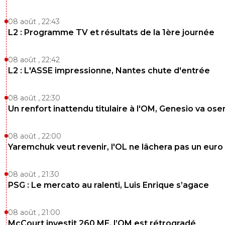
Un bosh de base
08 août , 22:43
0
+
Répondre
L2 : Programme TV et résultats de la 1ère journée
08 août , 22:42
L2 : L'ASSE impressionne, Nantes chute d'entrée
08 août , 22:30
Un renfort inattendu titulaire à l'OM, Genesio va ose
08 août , 22:00
Yaremchuk veut revenir, l'OL ne lâchera pas un euro
08 août , 21:30
PSG : Le mercato au ralenti, Luis Enrique s’agace
08 août , 21:00
McCourt investit 260 ME, l’OM est rétrogradé