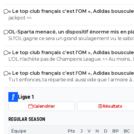
« Le top club français c’est l’OM », Adidas bouscule
PSG
jackpot ^^
OL-Sparta menacé, un dispositif énorme mis en pl
Si l'OL gagne ce sera un grand soulagement vu le sab
incroyable du farfelu sans froc Fonseca au match allé. S
« Le top club français c’est l’OM », Adidas bouscule
perd ce sera aussi une grande victoire et une énorme
PSG
L'OL n'achète pas de Champions League. ^^ Au moins... l'OM a
délivrance avec un possible licenciement de ce clown.
un point commun avec le PSG. Mdr Adidas ne se trompe pas
« Le top club français c’est l’OM », Adidas bouscule
avec l'OL qui est une valeur sûre... contrairement à l'OM
PSG
Tu t enfonces, ta répartie est aussi vide que l armoire à
trophées de ton club depuis 15 piges, t es juste une gr
gueule arrogante se pensant plus intelligent que les a
Ligue 1
alors que t es juste un pauvre clown empafé mdr
Calendrier
Résultats
REGULAR SEASON
Équipe
Pts
J
V
N
D
BP
BC