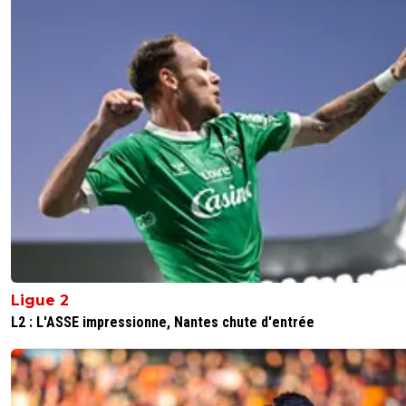
riffit
07 août 2015 à 12:22
+
0
Je savais même pas que le Kazakhstan était en Europe,
moi...Apparement Bordeaux fera le plus long trajet Euro
de l'histoire es clubs Français.
0
+
Répondre
tusitala
08 août 2015 à 8:51
+
0
Et le Boukistan...? Tu connais...?
0
+
Répondre
gerlandcity
07 août 2015 à 14:29
+
0
Pcq ils ont 100Km de territoire devant l'Oural du co
(se) sont considérés comme étant en europe, c
Ligue 2
les turques d'ailleurs
L2 : L'ASSE impressionne, Nantes chute d'entrée
0
+
Répondre
jo-c-v-ni
07 août 2015 à 13:40
+
0
Aux dernières nouvelles l'Azerbaïdjan est en Europ