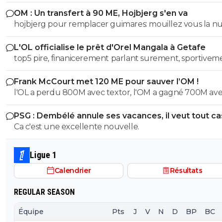
OM : Un transfert à 90 ME, Hojbjerg s'en va
hojbjerg pour remplacer guimares: mouillez vous la 
avant quand même
L'OL officialise le prêt d'Orel Mangala à Getafe
top5 pire, finanicerement parlant surement, sportivem
parlant on a eu des casseroles bien pire
Frank McCourt met 120 ME pour sauver l’OM !
l'OL a perdu 800M avec textor, l'OM a gagné 700M av
court , et ils sont dans la même merde financiere...
PSG : Dembélé annule ses vacances, il veut tout c
Ca c'est une excellente nouvelle.
Ligue 1
Calendrier
Résultats
REGULAR SEASON
Équipe
Pts
J
V
N
D
BP
BC