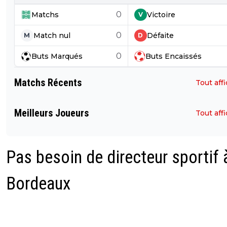
0
Matchs
Victoire
V
0
Match nul
Défaite
M
D
0
Buts
Marqués
Buts
Encaissés
Matchs Récents
Tout aff
Meilleurs Joueurs
Tout aff
Pas besoin de directeur sportif 
Bordeaux