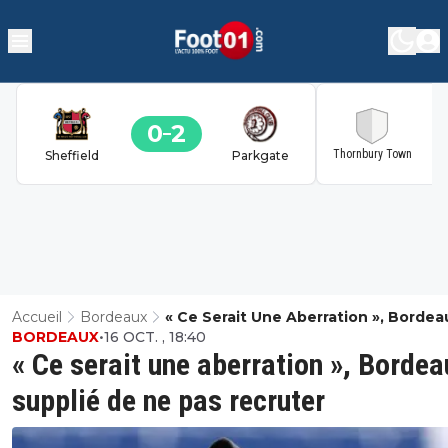
0
2
2
Thornbury Town
Sheffield
Parkgate
Accueil
Bordeaux
« Ce Serait Une Aberration », Bordea
BORDEAUX
•
16 OCT. , 18:40
Supplié De Ne Pas Recruter
« Ce serait une aberration », Bordea
supplié de ne pas recruter