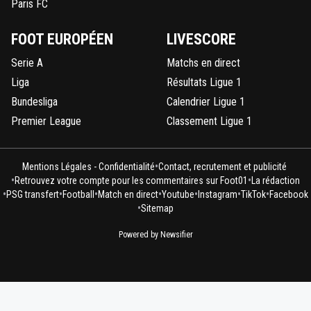
Paris FC
FOOT EUROPÉEN
LIVESCORE
Serie A
Matchs en direct
Liga
Résultats Ligue 1
Bundesliga
Calendrier Ligue 1
Premier League
Classement Ligue 1
•
Mentions Légales - Confidentialité
Contact, recrutement et publicité
•
•
Retrouvez votre compte pour les commentaires sur Foot01
La rédaction
•
•
•
•
•
•
•
PSG transfert
Football
Match en direct
Youtube
Instagram
TikTok
Facebook
•
Sitemap
Powered by Newsifier