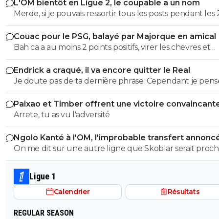
L'OM bientôt en Ligue 2, le coupable a un nom
Merde, si je pouvais ressortir tous les posts pendant les 
dernieres années ou je denoncais cet imposteur ... et le
Couac pour le PSG, balayé par Majorque en amical
insultes de ses groupies qui voulaient me faire avaler sa
Bah ca a au moins 2 points positifs, virer les chevres et
semence comme eux ...
démeloniser les autres, c’est plutot bien vu.
Endrick a craqué, il va encore quitter le Real
Je doute pas de ta dernière phrase. Cependant je pense
qu'on a d'autres problèmes en ce moment que ca.
Paixao et Timber offrent une victoire convaincant
l'OM
Arrete, tu as vu l'adversité
Ngolo Kanté à l'OM, l'improbable transfert annonc
Turquie
On me dit sur une autre ligne que Skoblar serait proc
remettre les crampons.
Ligue 1
Calendrier
Résultats
REGULAR SEASON