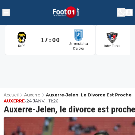
17:00
1
Universitatea
KuPS
Inter Turku
Craiova
Accueil
Auxerre
Auxerre-Jelen, Le Divorce Est Proche
AUXERRE
•
24 JANV. , 11:26
Auxerre-Jelen, le divorce est proch