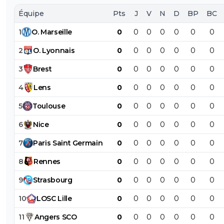
Équipe
Pts
J
V
N
D
BP
BC
1
O
.
Marseille
0
0
0
0
0
0
0
2
O
.
Lyonnais
0
0
0
0
0
0
0
3
Brest
0
0
0
0
0
0
0
4
Lens
0
0
0
0
0
0
0
5
Toulouse
0
0
0
0
0
0
0
6
Nice
0
0
0
0
0
0
0
7
Paris
Saint
Germain
0
0
0
0
0
0
0
8
Rennes
0
0
0
0
0
0
0
9
Strasbourg
0
0
0
0
0
0
0
10
LOSC
Lille
0
0
0
0
0
0
0
11
Angers
SCO
0
0
0
0
0
0
0