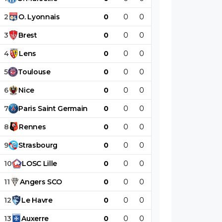
2
O
.
Lyonnais
0
0
0
0
0
0
3
Brest
0
0
0
0
0
0
4
Lens
0
0
0
0
0
0
5
Toulouse
0
0
0
0
0
0
6
Nice
0
0
0
0
0
0
7
Paris
Saint
Germain
0
0
0
0
0
0
8
Rennes
0
0
0
0
0
0
9
Strasbourg
0
0
0
0
0
0
10
LOSC
Lille
0
0
0
0
0
0
11
Angers
SCO
0
0
0
0
0
0
12
Le
Havre
0
0
0
0
0
0
13
Auxerre
0
0
0
0
0
0