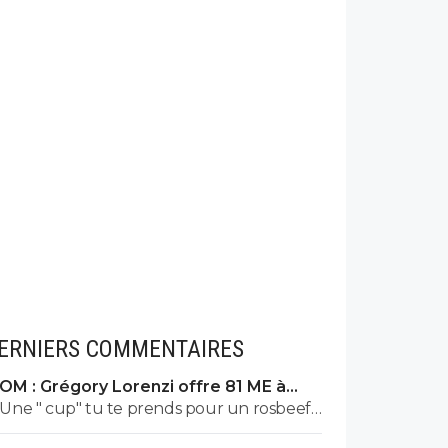
ERNIERS COMMENTAIRES
OM : Grégory Lorenzi offre 81 ME à
Frank McCourt
Une " cup" tu te prends pour un rosbeef
? Lol