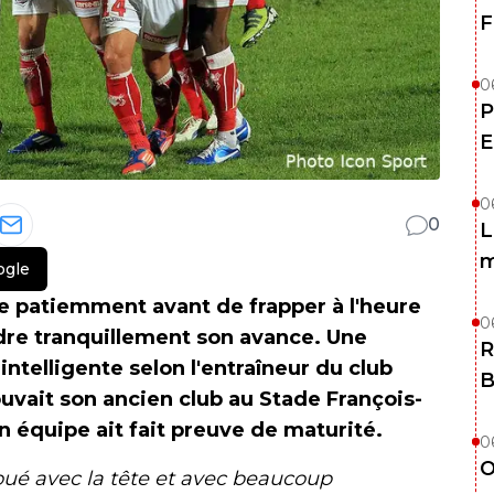
F
0
P
E
0
0
L
m
ogle
re patiemment avant de frapper à l'heure
0
ndre tranquillement son avance. Une
R
intelligente selon l'entraîneur du club
B
ouvait son ancien club au Stade François-
on équipe ait fait preuve de maturité.
0
O
 joué avec la tête et avec beaucoup