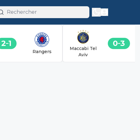
2
1
0
3
Maccabi Tel
Rangers
Aviv