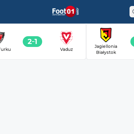
2
1
Jagiellonia
Turku
Vaduz
Białystok