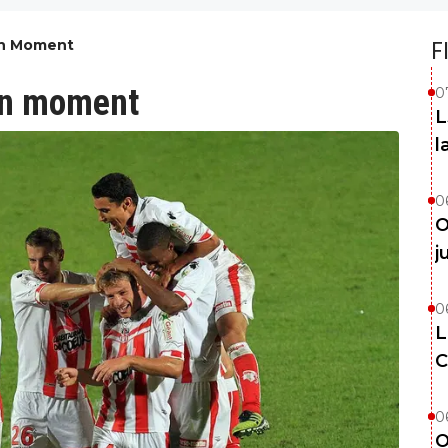
on Moment
F
bon moment
0
L
l
0
O
j
0
L
C
0
O