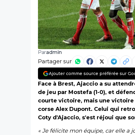
admin
Par
Partager sur
Ajouter comme source préférée sur Go
Face à Brest, Ajaccio a su attend
de jeu par Mostefa (1-0), et défe
courte victoire, mais une victoire 
corse Alex Dupont. Celui qui retr
Coty d'Ajaccio, s'est réjoui que s
« Je félicite mon équipe, car elle a