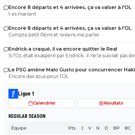
es tro malin toi
Encore 8 départs et 4 arrivées, ça va valser à l'OL
t es marrant
Encore 8 départs et 4 arrivées, ça va valser à l'OL
Compte petit Rémi et reviens me parler
Endrick a craqué, il va encore quitter le Real
Si l'OL était exaspéré par Endrick... il ne le suivrait pas de
près. Bref... Quand l'équipe sera complète... ce sera beaucoup
Le PSG amène Malo Gusto pour concurrencer Hak
mieux.
Encore des sous pour l’OL
Ligue 1
Calendrier
Résultats
REGULAR SEASON
Équipe
Pts
J
V
N
D
BP
BC