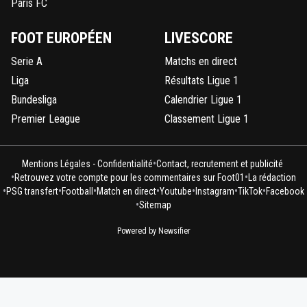
Paris FC
FOOT EUROPÉEN
LIVESCORE
Serie A
Matchs en direct
Liga
Résultats Ligue 1
Bundesliga
Calendrier Ligue 1
Premier League
Classement Ligue 1
•
Mentions Légales - Confidentialité
Contact, recrutement et publicité
•
•
Retrouvez votre compte pour les commentaires sur Foot01
La rédaction
•
•
•
•
•
•
•
PSG transfert
Football
Match en direct
Youtube
Instagram
TikTok
Facebook
•
Sitemap
Powered by Newsifier