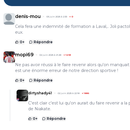
denis-mou
03 juin 2025 à 2:33
+
0
Cela fera une indemnité de formation a Laval,.. Joli pacto
eux.
0
+
Répondre
mopi69
02 juin 2025 à 21:28
+
1293
Ne pas avoir réussi à le faire revenir alors qu'on manquai
est une énorme erreur de notre direction sportive !
0
+
Répondre
dirtyshady41
02 juin 2025 à 22:18
+
1886
C'est clair c'est lui qu'on aurait du faire revenir a la
de Niakate.
0
+
Répondre