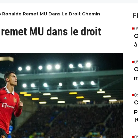
ano Ronaldo Remet MU Dans Le Droit Chemin
F
 remet MU dans le droit
0
O
à
0
O
m
0
O
p
1
0