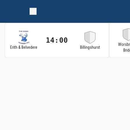
14:00
Worsb
Erith & Belvedere
Billingshurst
Brid