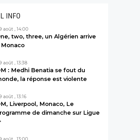
IL INFO
9 août , 14:00
ne, two, three, un Algérien arrive
 Monaco
9 août , 13:38
M : Medhi Benatia se fout du
onde, la réponse est violente
9 août , 13:16
M, Liverpool, Monaco, Le
rogramme de dimanche sur Ligue
+
9 août , 13:00