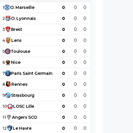
bouffon inculte
1
O
.
Marseille
0
0
0
0
0
0
2
O
.
Lyonnais
0
0
0
0
0
0
3
Brest
0
0
0
0
0
0
4
Lens
0
0
0
0
0
0
5
Toulouse
0
0
0
0
0
0
6
Nice
0
0
0
0
0
0
7
Paris
Saint
Germain
0
0
0
0
0
0
8
Rennes
0
0
0
0
0
0
9
Strasbourg
0
0
0
0
0
0
10
LOSC
Lille
0
0
0
0
0
0
11
Angers
SCO
0
0
0
0
0
0
12
Le
Havre
0
0
0
0
0
0