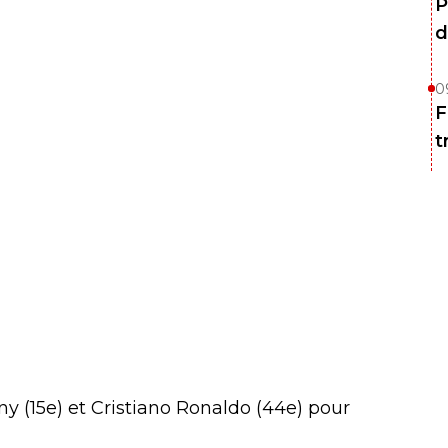
P
d
0
F
t
ony (15e) et Cristiano Ronaldo (44e) pour