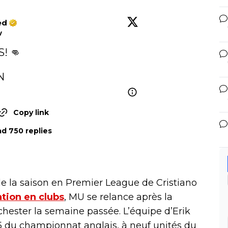
ed
w
 👊

N
Copy link
d 750 replies
 la saison en Premier League de Cristiano
ation en clubs
, MU se relance après la
hester la semaine passée. L’équipe d’Erik
5 du championnat anglais, à neuf unités du