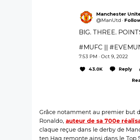
Manchester Unit
@
ManUtd
·
Follo
BIG. THREE. POINTS!
#MUFC
 || 
#EVEMU
7:53 PM · Oct 9, 2022
43.0K
Reply
Rea
Grâce notamment au premier but de
Ronaldo,
auteur de sa 700e réalis
claque reçue dans le derby de Manc
ten Hag remonte ainsi dans le Top 