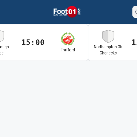
15:00
1
rough
Northampton ON
Trafford
ge
Chenecks