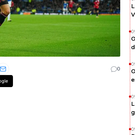
L
V
0
O
d
0
0
O
e
ogle
0
L
g
0