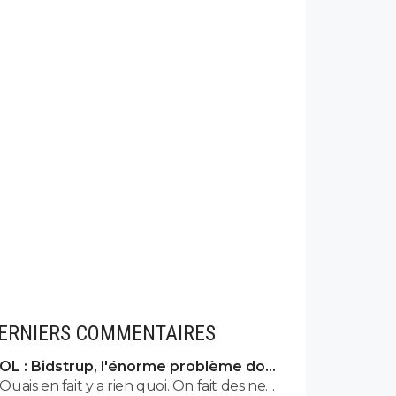
ERNIERS COMMENTAIRES
OL : Bidstrup, l'énorme problème dont
personne n'ose parler
Ouais en fait y a rien quoi. On fait des news