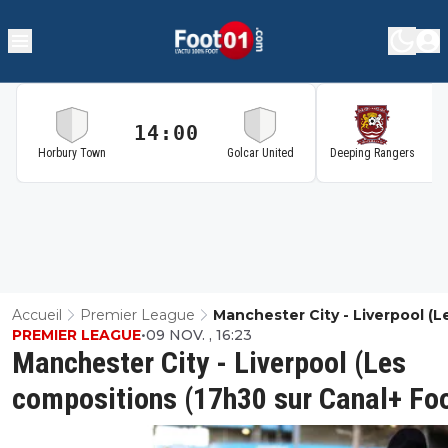
14:00
1
Horbury Town
Golcar United
Deeping Rangers
Accueil
Premier League
Manchester City - Liverpool (L
PREMIER LEAGUE
•
09 NOV. , 16:23
Compositions (17h30 Sur Cana
Manchester City - Liverpool (Les
Foot)
compositions (17h30 sur Canal+ Fo