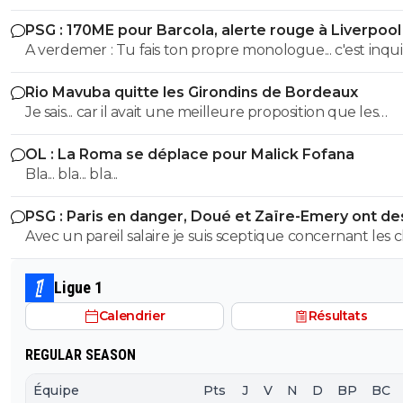
PSG : 170ME pour Barcola, alerte rouge à Liverpool
A verdemer : Tu fais ton propre monologue... c'est inquiétant
non ? Tu devrais consulter un spécialiste. ^^
Rio Mavuba quitte les Girondins de Bordeaux
Je sais... car il avait une meilleure proposition que les
Girondins de Bordeaux. Il était en contact depuis bien
OL : La Roma se déplace pour Malick Fofana
longtemps avec le LOSC. Les Girondins aurait pu le retenir
Bla... bla... bla...
avec une meilleure offre. Mais toi... pas comprendre ! ^^
PSG : Paris en danger, Doué et Zaïre-Emery ont de
offres
Avec un pareil salaire je suis sceptique concernant les 
qui recruteraient ZAÏRE,du pipeau..
Ligue 1
Calendrier
Résultats
REGULAR SEASON
Équipe
Pts
J
V
N
D
BP
BC