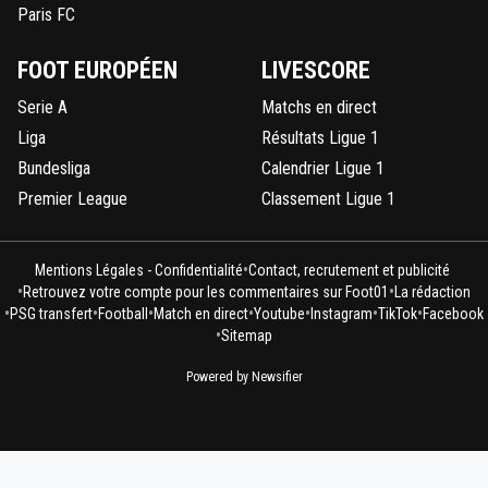
Paris FC
FOOT EUROPÉEN
LIVESCORE
Serie A
Matchs en direct
Liga
Résultats Ligue 1
Bundesliga
Calendrier Ligue 1
Premier League
Classement Ligue 1
•
Mentions Légales - Confidentialité
Contact, recrutement et publicité
•
•
Retrouvez votre compte pour les commentaires sur Foot01
La rédaction
•
•
•
•
•
•
•
PSG transfert
Football
Match en direct
Youtube
Instagram
TikTok
Facebook
•
Sitemap
Powered by Newsifier