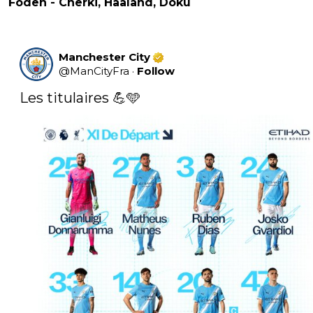
Foden - Cherki, Haaland, Doku
Manchester City
@
ManCityFra
·
Follow
Les titulaires 💪🩵 