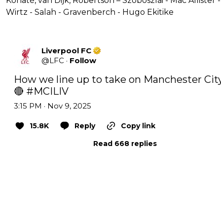
Konaté, van Dijk, Robertson – Szoboszlai - Mac Allister -
Wirtz - Salah - Gravenberch - Hugo Ekitike
Liverpool FC
@
LFC
·
Follow
How we line up to take on Manchester Cit
🔴 
#MCILIV
3:15 PM · Nov 9, 2025
15.8K
Reply
Copy link
Read 668 replies