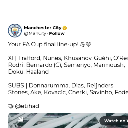
Manchester City
@
ManCity
·
Follow
Your FA Cup final line-up! ​​💪🩵

XI | Trafford, Nunes, Khusanov, Guéhi, O’Reill
Rodri, Bernardo (C), Semenyo, Marmoush, 
Doku, Haaland

SUBS | Donnarumma, Dias, Reijnders, 
Stones, Ake, Kovacic, Cherki, Savinho, Fode
🤝 
@etihad
Watch on 