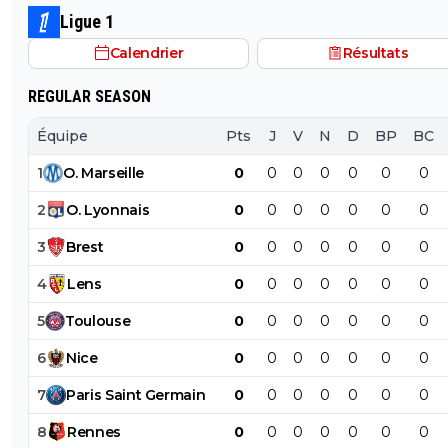
Ligue 1
Calendrier
Résultats
REGULAR SEASON
Équipe
Pts
J
V
N
D
BP
BC
1
O
.
Marseille
0
0
0
0
0
0
0
2
O
.
Lyonnais
0
0
0
0
0
0
0
3
Brest
0
0
0
0
0
0
0
4
Lens
0
0
0
0
0
0
0
5
Toulouse
0
0
0
0
0
0
0
6
Nice
0
0
0
0
0
0
0
7
Paris
Saint
Germain
0
0
0
0
0
0
0
8
Rennes
0
0
0
0
0
0
0