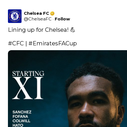
Chelsea FC
@
ChelseaFC
·
Follow
Lining up for Chelsea! 💪

#CFC
 | 
#EmiratesFACup