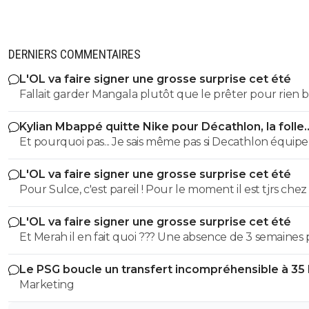
DERNIERS COMMENTAIRES
L'OL va faire signer une grosse surprise cet été
Fallait garder Mangala plutôt que le prêter pour rien
d'idiots
Kylian Mbappé quitte Nike pour Décathlon, la folle
rumeur
Et pourquoi pas... Je sais même pas si Decathlon équipe
clubs professionnels ou amateurs pour les maillots de 
L'OL va faire signer une grosse surprise cet été
Pour Sulce, c'est pareil ! Pour le moment il est tjrs chez
Et si vraiment il s'en passe parce qu'il est en partance et
L'OL va faire signer une grosse surprise cet été
veut pas prendre le risque de le blesser pour gagner 
Et Merah il en fait quoi ??? Une absence de 3 semaines
mais que de l'autre côté tu en perds 50 potentiellement
une entorse... ça va Il est pas en sucre non plus le petit A un
es éliminé.....
Le PSG boucle un transfert incompréhensible à 35
moment donné va falloir lui donner du temps de jeu 
Marketing
harceler il aurait été utile demain !