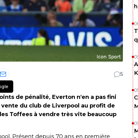
h
0
T
q
0
A
K
5
ogle
0
ints de pénalité, Everton n'en a pas fini
C
 vente du club de Liverpool au profit de
M
les Toffees à vendre très vite beaucoup
0
M
pool. Présent depuis 70 ans en première