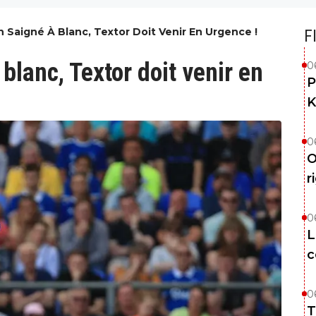
n Saigné À Blanc, Textor Doit Venir En Urgence !
F
blanc, Textor doit venir en
0
P
K
0
O
r
0
L
c
0
T