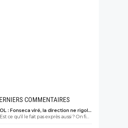
ERNIERS COMMENTAIRES
OL : Fonseca viré, la direction ne rigole
plus
Est ce qu'il le fait pas exprès aussi ? On fini
par se demander. Même si on peux se