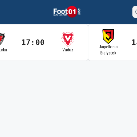
17:00
1
Jagiellonia
Turku
Vaduz
Białystok