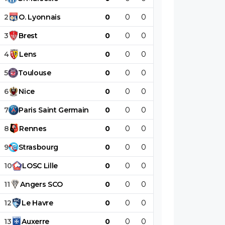
2
O
.
Lyonnais
0
0
0
0
0
0
3
Brest
0
0
0
0
0
0
4
Lens
0
0
0
0
0
0
5
Toulouse
0
0
0
0
0
0
6
Nice
0
0
0
0
0
0
7
Paris
Saint
Germain
0
0
0
0
0
0
8
Rennes
0
0
0
0
0
0
9
Strasbourg
0
0
0
0
0
0
10
LOSC
Lille
0
0
0
0
0
0
11
Angers
SCO
0
0
0
0
0
0
12
Le
Havre
0
0
0
0
0
0
13
Auxerre
0
0
0
0
0
0