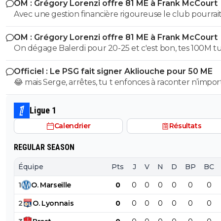
OM : Grégory Lorenzi offre 81 ME à Frank McCourt
Avec une gestion financière rigoureuse le club pourrai
envisager une capitalisation supérieure au 1,2 milliards
OM : Grégory Lorenzi offre 81 ME à Frank McCourt
comme base de négociation avec l’Arabie Saoudite!
On dégage Balerdi pour 20-25 et c'est bon, tes 100M tu les
as. Faut quand-même virer kondogbia avec sa charrette et
Officiel : Le PSG fait signer Akliouche pour 50 ME
ses 500K mensuels, ça ne sera pas une perte.. Du coup, on
😂 mais Serge, arrêtes, tu t enfonces à raconter n’impor
pourra garder Aguerd, Hojberg weah, Emerson, Paixao et
quoi, tu supposes de la merde, ça fait un peu plus de 2
Gouiri, ce qui fait 1 joueur expérimenté par poste. Si Lorenzi
que Paris suit akliouche et c est pour ça qu il ne voulai
nous fait un recrutement malin , on pourrait faire une 
Ligue 1
Paris après Monaco. Paris le prend cet été car il était e
potable.
Calendrier
Résultats
trop cher l été dernier, qu une place s est libérée avec 
départ de lee et qu il a le profil recherché de milieu hy
REGULAR SEASON
avec des stats de plus de 20 passes et plus de 10 buts 
matchs, sans parler de sa dernière campagne de ldc où i
Équipe
Pts
J
V
N
D
BP
BC
plutôt très bien joué.
1
O
.
Marseille
0
0
0
0
0
0
0
2
O
.
Lyonnais
0
0
0
0
0
0
0