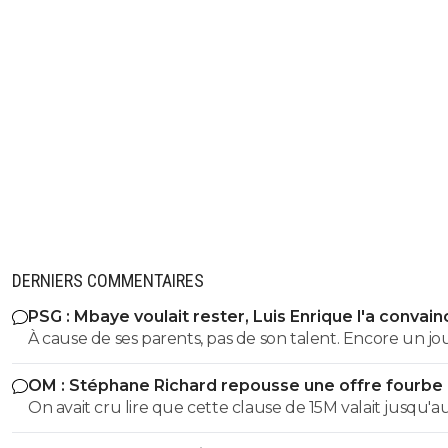
DERNIERS COMMENTAIRES
PSG : Mbaye voulait rester, Luis Enrique l'a convain
À cause de ses parents, pas de son talent. Encore un j
avec entourage nocif.
OM : Stéphane Richard repousse une offre fourbe
Aguerd
On avait cru lire que cette clause de 15M valait jusqu'au
juillet. ?