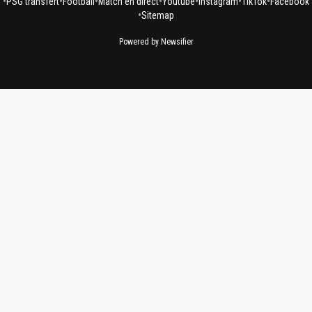
•
•
•
•
•
•
•
PSG transfert
Football
Match en direct
Youtube
Instagram
TikTok
Facebook
•
Sitemap
Powered by Newsifier