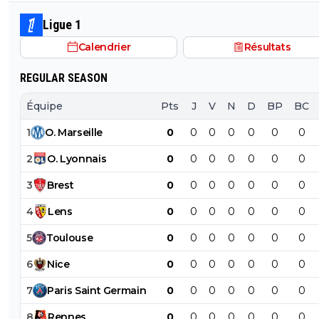
Ligue 1
Calendrier
Résultats
REGULAR SEASON
Équipe
Pts
J
V
N
D
BP
BC
1
O
.
Marseille
0
0
0
0
0
0
0
2
O
.
Lyonnais
0
0
0
0
0
0
0
3
Brest
0
0
0
0
0
0
0
4
Lens
0
0
0
0
0
0
0
5
Toulouse
0
0
0
0
0
0
0
6
Nice
0
0
0
0
0
0
0
7
Paris
Saint
Germain
0
0
0
0
0
0
0
8
Rennes
0
0
0
0
0
0
0