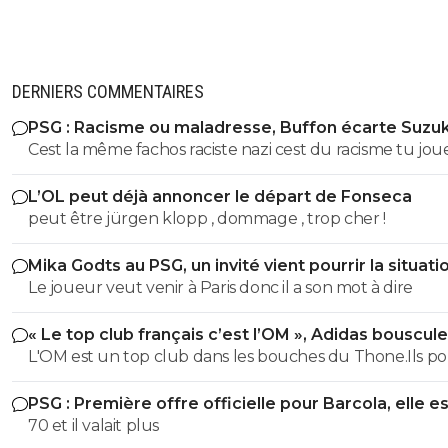
DERNIERS COMMENTAIRES
PSG : Racisme ou maladresse, Buffon écarte Suzuk
Cest la même fachos raciste nazi cest du racisme tu jou
les mots là finalité est la meme...
L’OL peut déjà annoncer le départ de Fonseca
peut être jürgen klopp , dommage , trop cher !
Mika Godts au PSG, un invité vient pourrir la situati
Le joueur veut venir à Paris donc il a son mot à dire
« Le top club français c’est l’OM », Adidas bouscule
PSG
L'OM est un top club dans les bouches du Thone.Ils po
gagner la coupe departementale en 2026
PSG : Première offre officielle pour Barcola, elle e
choquante
70 et il valait plus