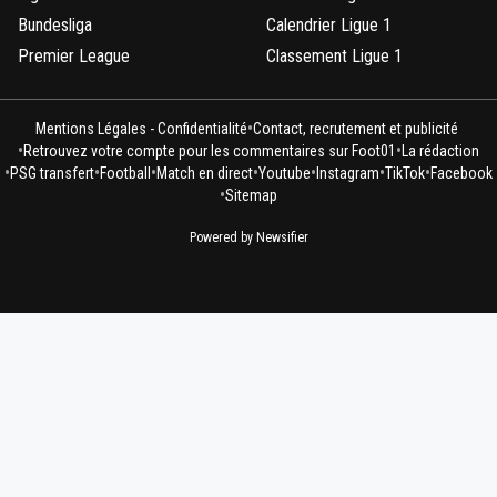
Bundesliga
Calendrier Ligue 1
Premier League
Classement Ligue 1
•
Mentions Légales - Confidentialité
Contact, recrutement et publicité
•
•
Retrouvez votre compte pour les commentaires sur Foot01
La rédaction
•
•
•
•
•
•
•
PSG transfert
Football
Match en direct
Youtube
Instagram
TikTok
Facebook
•
Sitemap
Powered by Newsifier