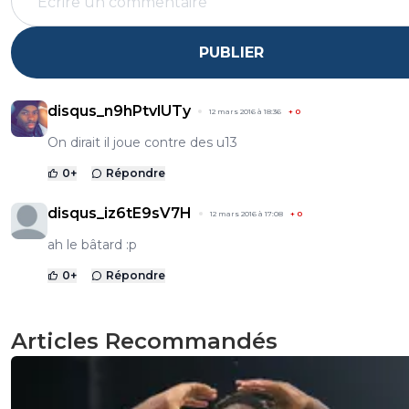
PUBLIER
disqus_n9hPtvlUTy
12 mars 2016 à 18:36
+
0
On dirait il joue contre des u13
0
+
Répondre
disqus_iz6tE9sV7H
12 mars 2016 à 17:08
+
0
ah le bâtard :p
0
+
Répondre
Articles Recommandés