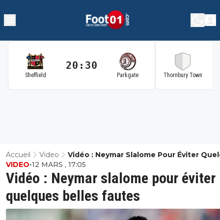
20:30
2
Sheffield
Parkgate
Thornbury Town
Accueil
Video
Vidéo : Neymar Slalome Pour Éviter Que
VIDEO
•
12 MARS , 17:05
Belles Fautes
Vidéo : Neymar slalome pour éviter
quelques belles fautes