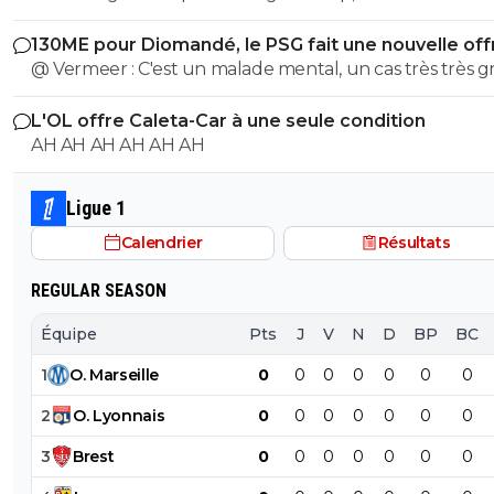
Sumotori !
130ME pour Diomandé, le PSG fait une nouvelle off
@ Vermeer : C'est un malade mental, un cas très très gr
Beaucoup plus grave que l'autre porc sur maxi.
L'OL offre Caleta-Car à une seule condition
AH AH AH AH AH AH
Ligue 1
Calendrier
Résultats
REGULAR SEASON
Équipe
Pts
J
V
N
D
BP
BC
1
O
.
Marseille
0
0
0
0
0
0
0
2
O
.
Lyonnais
0
0
0
0
0
0
0
3
Brest
0
0
0
0
0
0
0