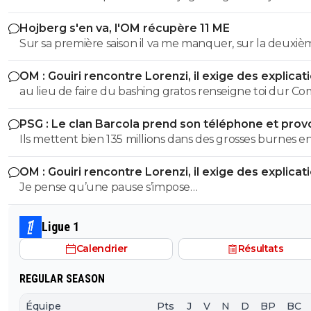
n'arrange pas son cas on sait :)
Hojberg s'en va, l'OM récupère 11 ME
Sur sa première saison il va me manquer, sur la deuxiè
très peu !
OM : Gouiri rencontre Lorenzi, il exige des explicat
au lieu de faire du bashing gratos renseigne toi dur C
c'est le nouveau riche oralien ils vont nouer la cL etc cl
PSG : Le clan Barcola prend son téléphone et pro
progresse chaque saison
un séisme
Ils mettent bien 135 millions dans des grosses burnes e
donc pourquoi le PSG devrait pas faire pareil ?
OM : Gouiri rencontre Lorenzi, il exige des explicat
Je pense qu’une pause s’impose…
Ligue 1
Calendrier
Résultats
REGULAR SEASON
Équipe
Pts
J
V
N
D
BP
BC