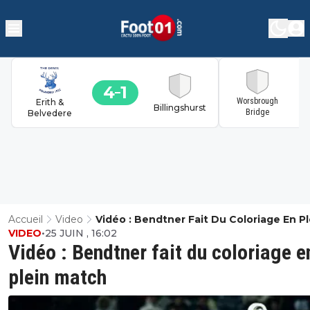
4
1
1
Worsbrough
Erith &
Billingshurst
Bridge
Belvedere
Accueil
Video
Vidéo : Bendtner Fait Du Coloriage En Pl
VIDEO
•
25 JUIN , 16:02
Match
Vidéo : Bendtner fait du coloriage e
plein match