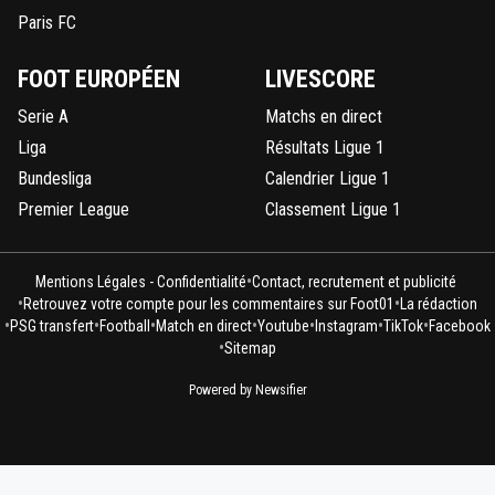
Paris FC
FOOT EUROPÉEN
LIVESCORE
Serie A
Matchs en direct
Liga
Résultats Ligue 1
Bundesliga
Calendrier Ligue 1
Premier League
Classement Ligue 1
•
Mentions Légales - Confidentialité
Contact, recrutement et publicité
•
•
Retrouvez votre compte pour les commentaires sur Foot01
La rédaction
•
•
•
•
•
•
•
PSG transfert
Football
Match en direct
Youtube
Instagram
TikTok
Facebook
•
Sitemap
Powered by Newsifier