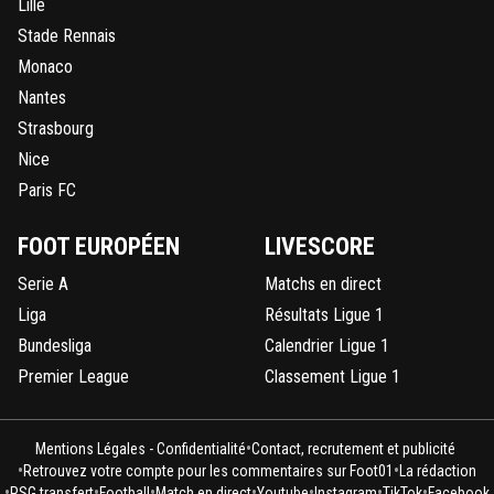
Lille
Stade Rennais
Monaco
Nantes
Strasbourg
Nice
Paris FC
FOOT EUROPÉEN
LIVESCORE
Serie A
Matchs en direct
Liga
Résultats Ligue 1
Bundesliga
Calendrier Ligue 1
Premier League
Classement Ligue 1
•
Mentions Légales - Confidentialité
Contact, recrutement et publicité
•
•
Retrouvez votre compte pour les commentaires sur Foot01
La rédaction
•
•
•
•
•
•
•
PSG transfert
Football
Match en direct
Youtube
Instagram
TikTok
Facebook