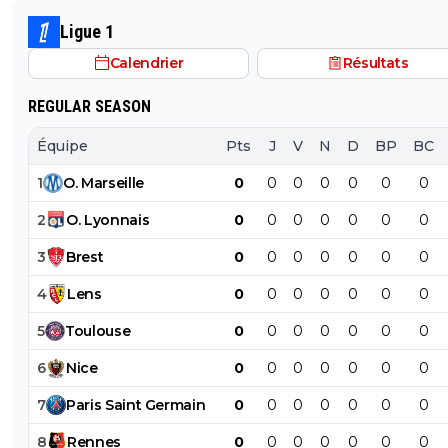
le PSG a traiter Kylian Mbappé lorsqu'il avait voulu quit
Ligue 1
PSG.
Calendrier
Résultats
REGULAR SEASON
Équipe
Pts
J
V
N
D
BP
BC
1
O
.
Marseille
0
0
0
0
0
0
0
2
O
.
Lyonnais
0
0
0
0
0
0
0
3
Brest
0
0
0
0
0
0
0
4
Lens
0
0
0
0
0
0
0
5
Toulouse
0
0
0
0
0
0
0
6
Nice
0
0
0
0
0
0
0
7
Paris
Saint
Germain
0
0
0
0
0
0
0
8
Rennes
0
0
0
0
0
0
0