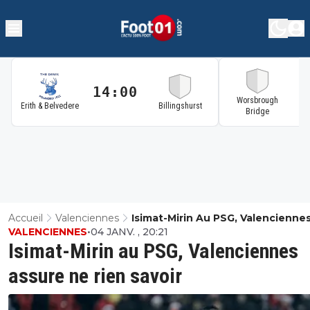
14:00
1
Worsbrough
Erith & Belvedere
Billingshurst
Bridge
Accueil
Valenciennes
Isimat-Mirin Au PSG, Valencienne
VALENCIENNES
•
04 JANV. , 20:21
Assure Ne Rien Savoir
Isimat-Mirin au PSG, Valenciennes
assure ne rien savoir