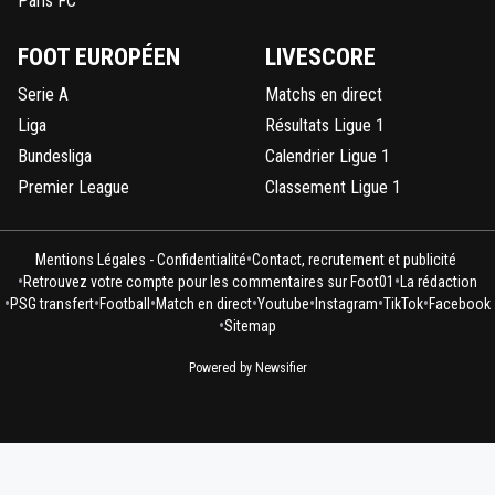
Paris FC
FOOT EUROPÉEN
LIVESCORE
Serie A
Matchs en direct
Liga
Résultats Ligue 1
Bundesliga
Calendrier Ligue 1
Premier League
Classement Ligue 1
•
Mentions Légales - Confidentialité
Contact, recrutement et publicité
•
•
Retrouvez votre compte pour les commentaires sur Foot01
La rédaction
•
•
•
•
•
•
•
PSG transfert
Football
Match en direct
Youtube
Instagram
TikTok
Facebook
•
Sitemap
Powered by Newsifier