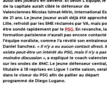
aussi des joueurs en devenir. Et selon
L'Equipe
, le
de la capitale aurait ciblé le défenseur de
Valenciennes Nicolas Isimat-Mirin, International Es
de 21 ans. Le jeune joueur avait déjà été approché
Lille, refroidi par les 5ME réclamés par VA, mais po
être sondé rapidement par le
PSG
. En revanche, la
formation parisienne n'aurait pas encore contacté
l'équipe nordiste, comme l'a révélé son entraîneu
Daniel Sanchez.
« Il n’y a eu aucun contact direct. Il
existe peut-être un intérêt du PSG, mais il n’y a pas
moindre discussion »
, a expliqué le coach valencie
sur les ondes de
RMC
. Le jeune défenseur central,
titulaire à 18 reprises en Ligue 1 cette saison, serai
dans le viseur du PSG afin de pallier au départ
programmé de Diego Lugano.