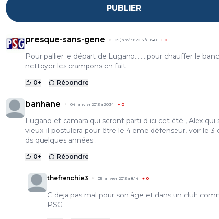
PUBLIER
presque-sans-gene
05 janvier 2013 à 11:40
+
0
Pour pallier le départ de Lugano........pour chauffer le banc
nettoyer les crampons en fait
0
+
Répondre
banhane
04 janvier 2013 à 20:34
+
0
Lugano et camara qui seront parti d ici cet été , Alex qui s
vieux, il postulera pour être le 4 eme défenseur, voir le 
ds quelques années .
0
+
Répondre
thefrenchie3
05 janvier 2013 à 8:14
+
0
C deja pas mal pour son âge et dans un club com
PSG