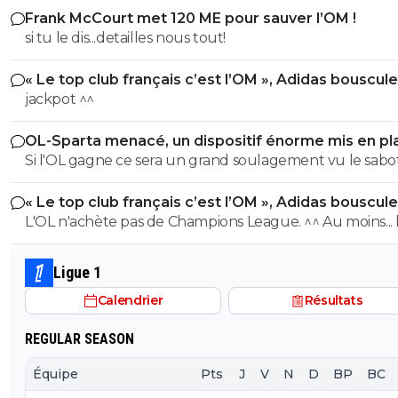
Frank McCourt met 120 ME pour sauver l’OM !
si tu le dis...detailles nous tout!
« Le top club français c’est l’OM », Adidas bouscule
PSG
jackpot ^^
OL-Sparta menacé, un dispositif énorme mis en pl
Si l'OL gagne ce sera un grand soulagement vu le sab
incroyable du farfelu sans froc Fonseca au match allé. S
« Le top club français c’est l’OM », Adidas bouscule
perd ce sera aussi une grande victoire et une énorme
PSG
L'OL n'achète pas de Champions League. ^^ Au moins... l'OM a
délivrance avec un possible licenciement de ce clown.
un point commun avec le PSG. Mdr Adidas ne se trompe pas
avec l'OL qui est une valeur sûre... contrairement à l'OM
Ligue 1
Calendrier
Résultats
REGULAR SEASON
Équipe
Pts
J
V
N
D
BP
BC