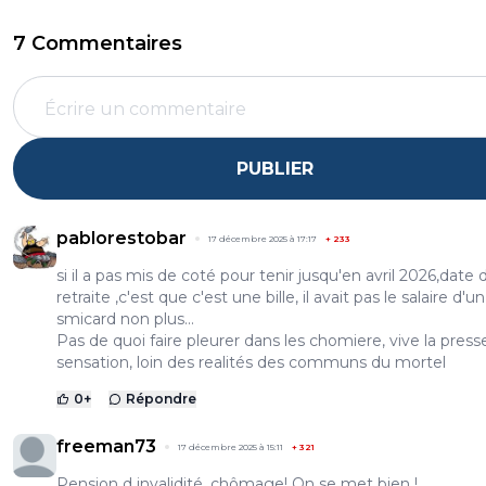
7 Commentaires
PUBLIER
pablorestobar
17 décembre 2025 à 17:17
+
233
si il a pas mis de coté pour tenir jusqu'en avril 2026,date 
retraite ,c'est que c'est une bille, il avait pas le salaire d'un
smicard non plus...
Pas de quoi faire pleurer dans les chomiere, vive la press
sensation, loin des realités des communs du mortel
0
+
Répondre
freeman73
17 décembre 2025 à 15:11
+
321
Pension d invalidité, chômage! On se met bien !