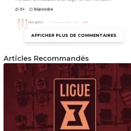
0
+
Répondre
leogets
17 décembre 2025 à 16:04
+
1585
tu sais pas lire
AFFICHER PLUS DE COMMENTAIRES
0
+
Répondre
freeman73
17 décembre 2025 à 18:55
+
321
Articles Recommandés
Ce que je vois c est que ça fait 2 mois qu’il tou
rien. Alors qu’il a été renvoyé pour certaines c
dont il a été jugé coupable. Pendant que certa
personnes n’ont le droit à rien parce qu’ils
démissionnent de boulots où ils en peuvent pl
0
+
Répondre
raymond-point
17 décembre 2025 à 13:55
+
1398
Il ne me manque pas. Jamais trop aimé ses commentair
son besoin de clasher à tout pris.