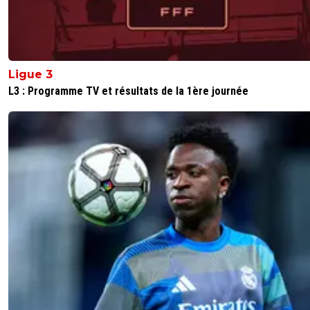
2
+
Répondre
TYBALT6969
17 décembre 2025 à 13:28
+
648
Ligue 3
Après il a touché pendant des dizaines d'années plus de
L3 : Programme TV et résultats de la 1ère journée
par an, sans les contrats pubs
Moi je veux bien mais si tu es un peu Malin, tu as prépar
avenir !
0
+
Répondre
parisforever
17 décembre 2025 à 13:09
+
790
L'ayant cotoyé lors qu'il travaillait sur Reims à Delaune j'a
avis favorable sur sa personne
0
+
Répondre