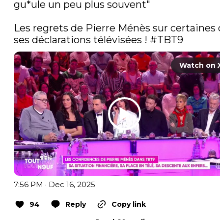
gu*ule un peu plus souvent"

Les regrets de Pierre Ménès sur certaines 
ses déclarations télévisées ! 
#TBT9
Watch on 
7:56 PM · Dec 16, 2025
94
Reply
Copy link