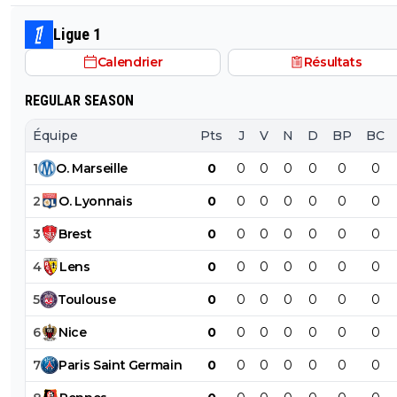
Ligue 1
Calendrier
Résultats
REGULAR SEASON
Équipe
Pts
J
V
N
D
BP
BC
1
O
.
Marseille
0
0
0
0
0
0
0
2
O
.
Lyonnais
0
0
0
0
0
0
0
3
Brest
0
0
0
0
0
0
0
4
Lens
0
0
0
0
0
0
0
5
Toulouse
0
0
0
0
0
0
0
6
Nice
0
0
0
0
0
0
0
7
Paris
Saint
Germain
0
0
0
0
0
0
0