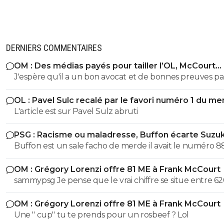
DERNIERS COMMENTAIRES
OM : Des médias payés pour tailler l’OL, McCourt
accusé
J'espère qu'il a un bon avocat et de bonnes preuves p
qu'il va vite exploser en vol avec ses différentes révélat
OL : Pavel Sulc recalé par le favori numéro 1 du me
L'article est sur Pavel Sulz abruti
PSG : Racisme ou maladresse, Buffon écarte Suzuk
Buffon est un sale facho de merde il avait le numéro 8
cetait pas un hasard...
OM : Grégory Lorenzi offre 81 ME à Frank McCourt
sammypsg Je pense que le vrai chiffre se situe entre 62
700 M
OM : Grégory Lorenzi offre 81 ME à Frank McCourt
Une " cup" tu te prends pour un rosbeef ? Lol