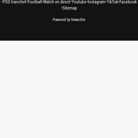
•
•
•
•
•
•
•
PSG transfert
Football
Match en direct
Youtube
Instagram
TikTok
Facebook
•
Sitemap
Powered by Newsifier