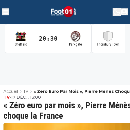
20:30
2
Sheffield
Parkgate
Thornbury Town
Accueil
TV
« Zéro Euro Par Mois », Pierre Ménès Choqu
TV
•
17 DÉC. , 13:00
France
« Zéro euro par mois », Pierre Ménè
choque la France