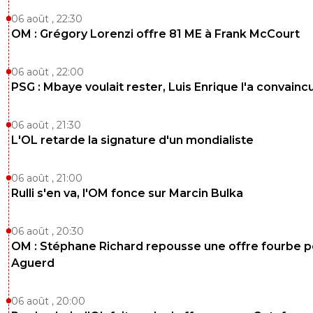
06 août , 22:30
OM : Grégory Lorenzi offre 81 ME à Frank McCourt
06 août , 22:00
PSG : Mbaye voulait rester, Luis Enrique l'a convainc
06 août , 21:30
L'OL retarde la signature d'un mondialiste
06 août , 21:00
Rulli s'en va, l'OM fonce sur Marcin Bulka
06 août , 20:30
OM : Stéphane Richard repousse une offre fourbe p
Aguerd
06 août , 20:00