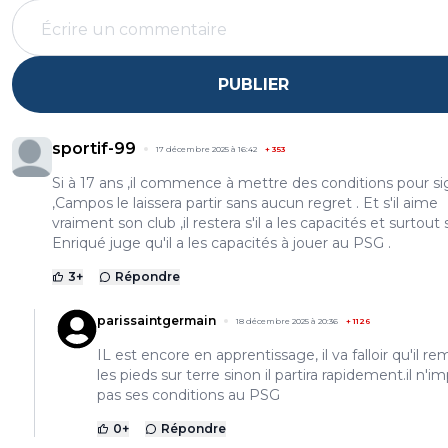
PUBLIER
sportif-99
17 décembre 2025 à 16:42
+
353
Si à 17 ans ,il commence à mettre des conditions pour si
,Campos le laissera partir sans aucun regret . Et s'il aime
vraiment son club ,il restera s'il a les capacités et surtout s
Enriqué juge qu'il a les capacités à jouer au PSG .
3
+
Répondre
parissaintgermain
18 décembre 2025 à 20:36
+
1126
IL est encore en apprentissage, il va falloir qu'il r
les pieds sur terre sinon il partira rapidement.il n'i
pas ses conditions au PSG
0
+
Répondre