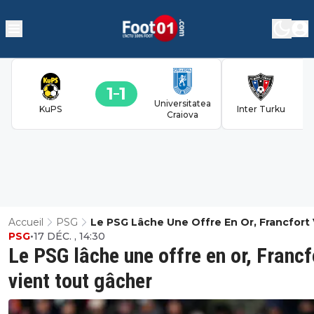
1
1
Universitatea
KuPS
Inter Turku
Craiova
Accueil
PSG
Le PSG Lâche Une Offre En Or, Francfort 
PSG
•
17 DÉC. , 14:30
Tout Gâcher
Le PSG lâche une offre en or, Francf
vient tout gâcher