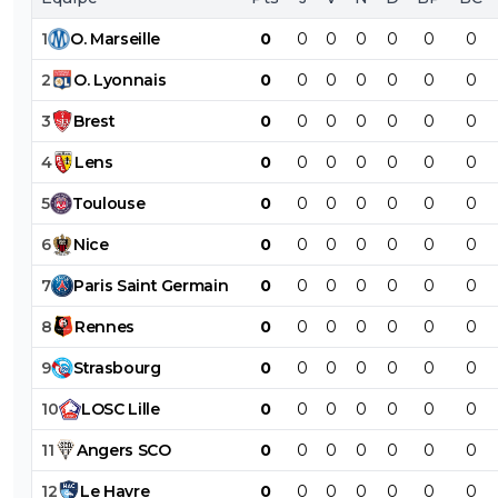
plutôt très bien joué.
1
O
.
Marseille
0
0
0
0
0
0
0
2
O
.
Lyonnais
0
0
0
0
0
0
0
3
Brest
0
0
0
0
0
0
0
4
Lens
0
0
0
0
0
0
0
5
Toulouse
0
0
0
0
0
0
0
6
Nice
0
0
0
0
0
0
0
7
Paris
Saint
Germain
0
0
0
0
0
0
0
8
Rennes
0
0
0
0
0
0
0
9
Strasbourg
0
0
0
0
0
0
0
10
LOSC
Lille
0
0
0
0
0
0
0
11
Angers
SCO
0
0
0
0
0
0
0
12
Le
Havre
0
0
0
0
0
0
0