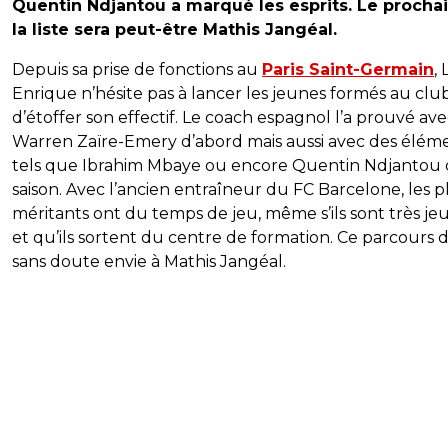
Quentin Ndjantou a marqué les esprits. Le prochai
la liste sera peut-être Mathis Jangéal.
Depuis sa prise de fonctions au
Paris Saint-Germain
, 
Enrique n’hésite pas à lancer les jeunes formés au club
d’étoffer son effectif. Le coach espagnol l’a prouvé av
Warren Zaïre-Emery d’abord mais aussi avec des élém
tels que Ibrahim Mbaye ou encore Quentin Ndjantou 
saison. Avec l’ancien entraîneur du FC Barcelone, les p
méritants ont du temps de jeu, même s’ils sont très je
et qu’ils sortent du centre de formation. Ce parcours
sans doute envie à Mathis Jangéal.