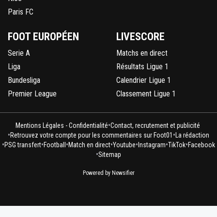
Paris FC
FOOT EUROPÉEN
LIVESCORE
Serie A
Matchs en direct
Liga
Résultats Ligue 1
Bundesliga
Calendrier Ligue 1
Premier League
Classement Ligue 1
•
Mentions Légales - Confidentialité
Contact, recrutement et publicité
•
•
Retrouvez votre compte pour les commentaires sur Foot01
La rédaction
•
•
•
•
•
•
•
PSG transfert
Football
Match en direct
Youtube
Instagram
TikTok
Facebook
•
Sitemap
Powered by Newsifier