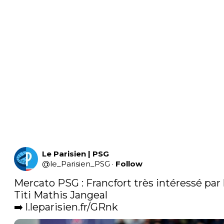
Le Parisien | PSG
@
le_Parisien_PSG
·
Follow
Mercato PSG : Francfort très intéressé par l
Titi Mathis Jangeal

➡️ 
l.leparisien.fr/GRnk