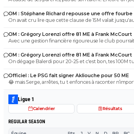
avec entourage nocif.
OM : Stéphane Richard repousse une offre fourbe
Aguerd
On avait cru lire que cette clause de 15M valait jusqu'au
juillet. ?
OM : Grégory Lorenzi offre 81 ME à Frank McCourt
Avec une gestion financière rigoureuse le club pourrai
envisager une capitalisation supérieure au 1,2 milliards
OM : Grégory Lorenzi offre 81 ME à Frank McCourt
comme base de négociation avec l’Arabie Saoudite!
On dégage Balerdi pour 20-25 et c'est bon, tes 100M tu les
as. Faut quand-même virer kondogbia avec sa charrette et
Officiel : Le PSG fait signer Akliouche pour 50 ME
ses 500K mensuels, ça ne sera pas une perte.. Du coup, on
😂 mais Serge, arrêtes, tu t enfonces à raconter n’impor
pourra garder Aguerd, Hojberg weah, Emerson, Paixao et
quoi, tu supposes de la merde, ça fait un peu plus de 2
Gouiri, ce qui fait 1 joueur expérimenté par poste. Si Lorenzi
que Paris suit akliouche et c est pour ça qu il ne voulai
nous fait un recrutement malin , on pourrait faire une 
Ligue 1
Paris après Monaco. Paris le prend cet été car il était e
potable.
Calendrier
Résultats
trop cher l été dernier, qu une place s est libérée avec 
départ de lee et qu il a le profil recherché de milieu hy
REGULAR SEASON
avec des stats de plus de 20 passes et plus de 10 buts 
matchs, sans parler de sa dernière campagne de ldc où i
Équipe
Pts
J
V
N
D
BP
BC