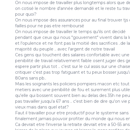
On nous impose de travailler plus longtemps alors que de
on cotisé le nombre d'année demandé et le reste tu trava
pour quoi?
On nous impose des assurances pour au final trouver tjs
failles pour ne pas etre remboursé
On nous impose de travailler le temps qu'ils ont decidé
pendant que ceux qui nous "gouvernent" vivent dans la l
et l'opulence et ne font pas la moitié des sacrifices ..de la
majorité du peuple .. avec l'argent de notre travail
Ces gens qui touchent des salaires confortable avec une
penibilité de travail relativement faible osent juger des g
espere partir plus tot .. c'est sur le cul assis sur une chais
critiquer c'est pas trop fatiguant et tu peux bosser jusqu'
80ans sans pb..
Mais les soignants les policiers pompiers macon etc tout
metiers avec une penibilité de fou et surement plus util
qu'elle qui bossent souvent bien au delas des 35h ne pe
pas travailler jusqu'a 67 ans .. c'est bien de dire qu'on vie 
vieux mais dans quel etat?
Faut il travailler pour etre productif pour le systeme sans
finalement jamais pouvoir profiter du monde qui nous e
Ca devrait etre l'inverse la retraite devrait etre a 50-55 an