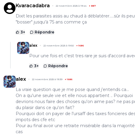
Kvaracadabra
22 novembre 2025 à 19:44
+
887
Dixit les parasites assis au chaud à déblatérer.....sûr ils pe
"bosser" jusqu'à 75 ans comme ça
3
+
Répondre
alex
22 novembre 2025 à 19:50
+
1686
Pour une fois et c'est tres rare je suis d'accord ave
3
+
Répondre
alex
22 novembre 2025 à 19:39
+
1686
La vraie question que je me pose quand j’entends ca...
On a qu'une seule vie et elle nous appartient .. Pourquoi
devrions nous faire des choses qu'on aime pas? ne pas 
du plaisir dans ce qu'on fait?
Pourquoi doit on payer de l'ursaff des taxes foncieres de
impots des cfe etc
Pour au final avoir une retraite misérable dans la majorit
cas