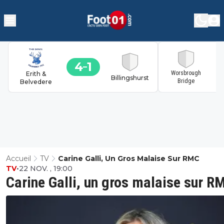
4
1
1
Worsbrough
Erith &
Billingshurst
Bridge
Belvedere
Accueil
TV
Carine Galli, Un Gros Malaise Sur RMC
TV
•
22 NOV. , 19:00
Carine Galli, un gros malaise sur R