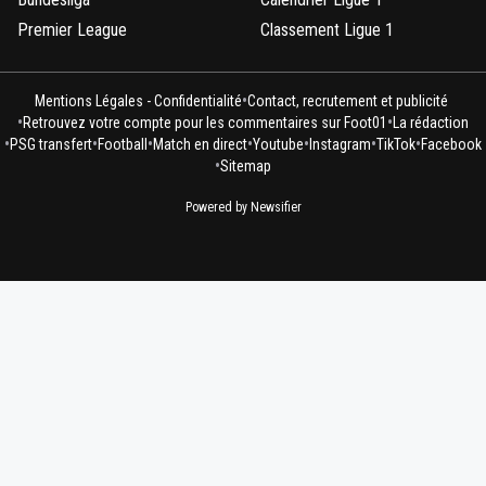
Premier League
Classement Ligue 1
•
Mentions Légales - Confidentialité
Contact, recrutement et publicité
•
•
Retrouvez votre compte pour les commentaires sur Foot01
La rédaction
•
•
•
•
•
•
•
PSG transfert
Football
Match en direct
Youtube
Instagram
TikTok
Facebook
•
Sitemap
Powered by Newsifier