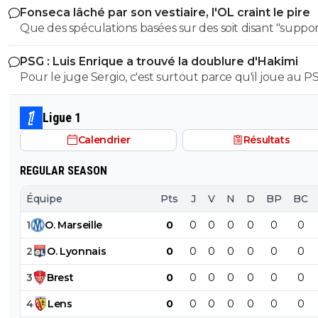
Fonseca lâché par son vestiaire, l'OL craint le pire
Que des spéculations basées sur des soit disant "suppor
de X....
PSG : Luis Enrique a trouvé la doublure d'Hakimi
Pour le juge Sergio, c'est surtout parce qu'il joue au P
Ligue 1
Calendrier
Résultats
REGULAR SEASON
Équipe
Pts
J
V
N
D
BP
BC
1
O
.
Marseille
0
0
0
0
0
0
0
2
O
.
Lyonnais
0
0
0
0
0
0
0
3
Brest
0
0
0
0
0
0
0
4
Lens
0
0
0
0
0
0
0