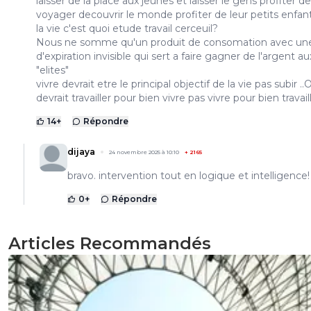
laisser de la place aux jeunes et laisser le gens profiter de
voyager decouvrir le monde profiter de leur petits enfants
la vie c'est quoi etude travail cerceuil?
Nous ne somme qu'un produit de consomation avec un
d'expiration invisible qui sert a faire gagner de l'argent au
"elites"
vivre devrait etre le principal objectif de la vie pas subir ..
devrait travailler pour bien vivre pas vivre pour bien travail
14
+
Répondre
dijaya
24 novembre 2025 à 10:10
+
2165
bravo. intervention tout en logique et intelligence!
0
+
Répondre
Articles Recommandés