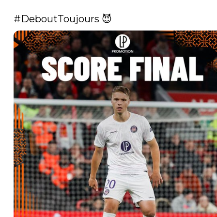
#DeboutToujours
 😈 