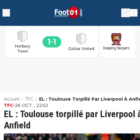
1
1
1
Horbury
Deeping Rangers
Golcar United
Town
Accueil
TFC
EL : Toulouse Torpillé Par Liverpool À Anfi
TFC
•
26 OCT. , 22:52
EL : Toulouse torpillé par Liverpool 
Anfield