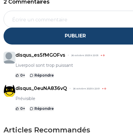
2 Commentaires
PUBLIER
disqus_es5fMGOFvs
26 octobre 2023 à 22:03
+
0
Liverpool sont trop puissant
0
+
Répondre
disqus_0euNA836vQ
26 octobre 2023 à 22:01
+
0
Prévisible
0
+
Répondre
Articles Recommandés