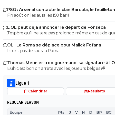
meilleurs mais niveau entraîneur si on observe à la lou
PSG : Arsenal contacte le clan Barcola, le feuilleton
coaching et tous ses choix médiocres à différents nivea
relancé
Fin août on les aura les 150 bar !!!
farfelu sans froc est un des pires de l'histoire de l'OL. U
direction qui fonctionne moins à la sympathie et plus à 
L’OL peut déjà annoncer le départ de Fonseca
performance n'aurait jamais reconduit cette brêle qui 
J'espère qu'il ne sera pas prolongé même en cas de qualif en
beaucoup de chances d'avoir souvent des bons effectif
C1 cet été.
performent comme ils peuvent et lui permettent de c
OL : La Roma se déplace pour Malick Fofana
une grande partie de sa médiocrité.
Ils ont pas de sous la Roma
Thomas Meunier trop gourmand, sa signature à l’
annulée
Euh c'est bon on arrête avec les joueurs belges 🤣
Ligue 1
Calendrier
Résultats
REGULAR SEASON
Équipe
Pts
J
V
N
D
BP
BC