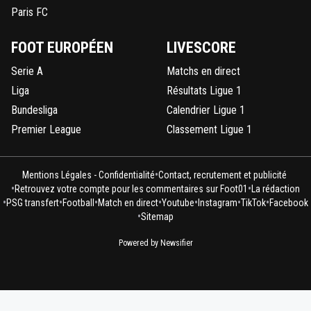
Paris FC
FOOT EUROPÉEN
LIVESCORE
Serie A
Matchs en direct
Liga
Résultats Ligue 1
Bundesliga
Calendrier Ligue 1
Premier League
Classement Ligue 1
•
Mentions Légales - Confidentialité
Contact, recrutement et publicité
•
•
Retrouvez votre compte pour les commentaires sur Foot01
La rédaction
•
•
•
•
•
•
•
PSG transfert
Football
Match en direct
Youtube
Instagram
TikTok
Facebook
•
Sitemap
Powered by Newsifier