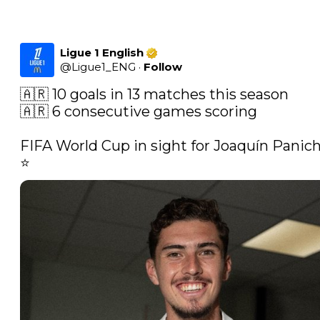
Ligue 1 English
@
Ligue1_ENG
·
Follow
🇦🇷 10 goals in 13 matches this season

🇦🇷 6 consecutive games scoring

FIFA World Cup in sight for Joaquín Paniche
⭐️ 