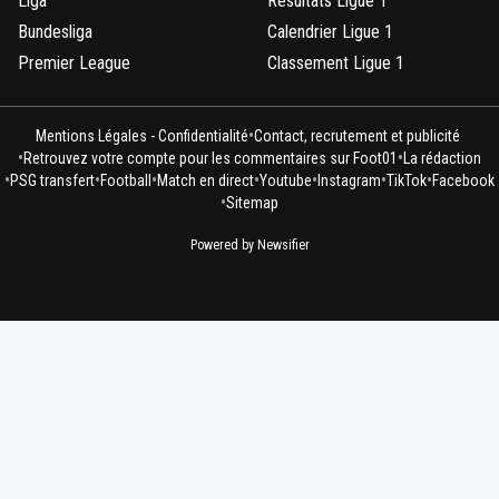
Liga
Résultats Ligue 1
Bundesliga
Calendrier Ligue 1
Premier League
Classement Ligue 1
•
Mentions Légales - Confidentialité
Contact, recrutement et publicité
•
•
Retrouvez votre compte pour les commentaires sur Foot01
La rédaction
•
•
•
•
•
•
•
PSG transfert
Football
Match en direct
Youtube
Instagram
TikTok
Facebook
•
Sitemap
Powered by Newsifier