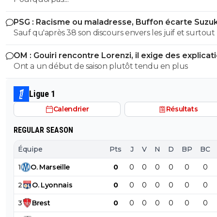
PSG : Racisme ou maladresse, Buffon écarte Suzuk
Sauf qu'après 38 son discours envers les juif et surtout 
nouvelles loies antisémites quil avait pondu étaient tou
OM : Gouiri rencontre Lorenzi, il exige des explicat
autre que son discours de 1932 Espece de benêt ,apres si tu
Ont a un début de saison plutôt tendu en plus
cherche a avoir raison la ou tu as tort alors je te laisse se
maladie mentale jai pas les facultés je suis pas toubib ni
psychiatre
Ligue 1
Calendrier
Résultats
REGULAR SEASON
Équipe
Pts
J
V
N
D
BP
BC
1
O
.
Marseille
0
0
0
0
0
0
0
2
O
.
Lyonnais
0
0
0
0
0
0
0
3
Brest
0
0
0
0
0
0
0