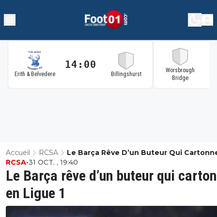
14:00
1
Worsbrough
Erith & Belvedere
Billingshurst
Bridge
Accueil
RCSA
Le Barça Rêve D’un Buteur Qui Cartonn
RCSA
•
31 OCT. , 19:40
Ligue 1
Le Barça rêve d’un buteur qui carto
en Ligue 1