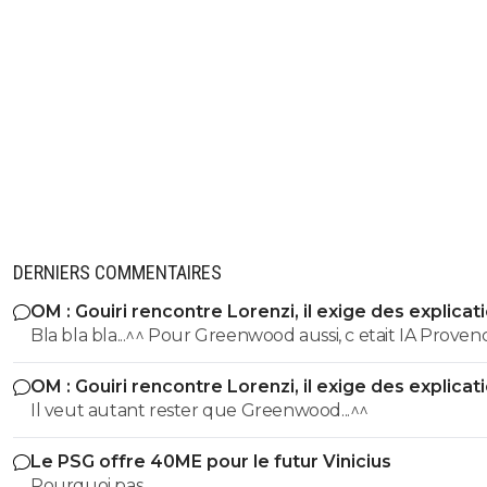
DERNIERS COMMENTAIRES
OM : Gouiri rencontre Lorenzi, il exige des explicat
Bla bla bla...^^ Pour Greenwood aussi, c etait IA Provence,
jusqu a ce qu'il pose avec le maillot de Fenerbahce !!!
OM : Gouiri rencontre Lorenzi, il exige des explicat
Il veut autant rester que Greenwood...^^
Le PSG offre 40ME pour le futur Vinicius
Pourquoi pas....