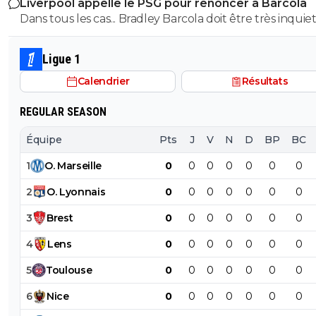
Liverpool appelle le PSG pour renoncer à Barcola
Dans tous les cas... Bradley Barcola doit être très inquiet. C
qui est vraiment compréhensible lorsque l'on sait co
le PSG a traiter Kylian Mbappé lorsqu'il avait voulu quit
Ligue 1
PSG.
Calendrier
Résultats
REGULAR SEASON
Équipe
Pts
J
V
N
D
BP
BC
1
O
.
Marseille
0
0
0
0
0
0
0
2
O
.
Lyonnais
0
0
0
0
0
0
0
3
Brest
0
0
0
0
0
0
0
4
Lens
0
0
0
0
0
0
0
5
Toulouse
0
0
0
0
0
0
0
6
Nice
0
0
0
0
0
0
0