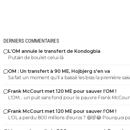
DERNIERS COMMENTAIRES
L’OM annule le transfert de Kondogbia
Putain de boulet celui-là
OM : Un transfert à 90 ME, Hojbjerg s'en va
Sa fait un moment qu'il a baissé les bras la première saiso
etait top mais depuis quelques match etait en dessus. 
Frank McCourt met 120 ME pour sauver l’OM !
et bon vent a lui pour le reste de sa carrière ...
L'OM.... un puit sans fond pour le pauvre Frank McCourt
Frank McCourt met 120 ME pour sauver l’OM !
L'OL a perdu 800 millions d'euros ? 😆🤣😂 Pourquoi pas un
milliard tant que tu y es ! ^^