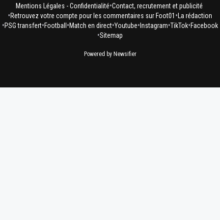
•
Mentions Légales - Confidentialité
Contact, recrutement et publicité
•
•
Retrouvez votre compte pour les commentaires sur Foot01
La rédaction
•
•
•
•
•
•
•
PSG transfert
Football
Match en direct
Youtube
Instagram
TikTok
Facebook
•
Sitemap
Powered by Newsifier