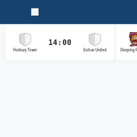
14:00
Horbury Town
Golcar United
Deeping 