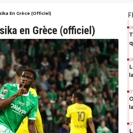
ika En Grèce (officiel)
F
ika en Grèce (officiel)
0
T
q
0
L
l
0
O
l
0
L