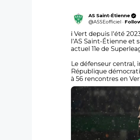
AS Saint-Étienne
@
ASSEofficiel
·
Follo
ℹ️ Vert depuis l'été 20
l'AS Saint-Étienne et s
actuel 11e de Superleag
Le défenseur central, i
République démocratiq
à 56 rencontres en Ve