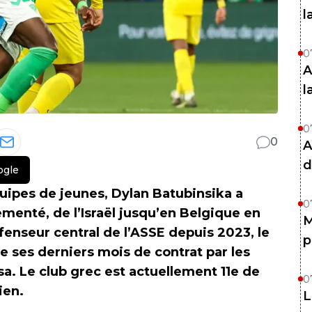
l
0
A
l
0
0
A
d
ogle
uipes de jeunes, Dylan Batubinsika a
0
enté, de l’Israël jusqu’en Belgique en
M
fenseur central de l’ASSE depuis 2023, le
p
e ses derniers mois de contrat par les
ssa. Le club grec est actuellement 11e de
0
ien.
L