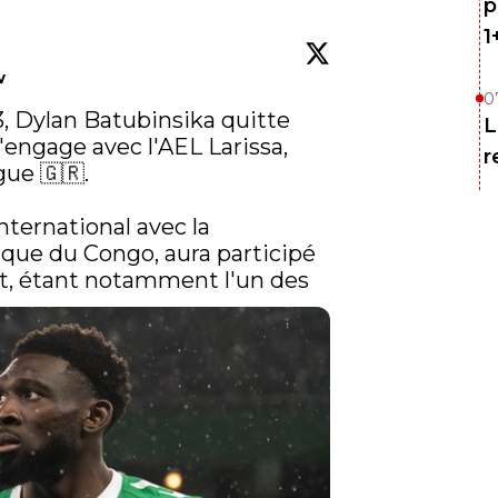
p
1
w
0
23, Dylan Batubinsika quitte 
L
'engage avec l'AEL Larissa, 
r
ue 🇬🇷.

nternational avec la 
ue du Congo, aura participé 
rt, étant notamment l'un des 