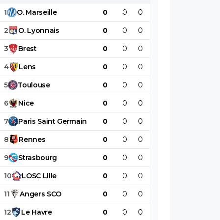
1
O
.
Marseille
0
0
0
0
0
0
2
O
.
Lyonnais
0
0
0
0
0
0
3
Brest
0
0
0
0
0
0
4
Lens
0
0
0
0
0
0
5
Toulouse
0
0
0
0
0
0
6
Nice
0
0
0
0
0
0
7
Paris
Saint
Germain
0
0
0
0
0
0
8
Rennes
0
0
0
0
0
0
9
Strasbourg
0
0
0
0
0
0
10
LOSC
Lille
0
0
0
0
0
0
11
Angers
SCO
0
0
0
0
0
0
12
Le
Havre
0
0
0
0
0
0