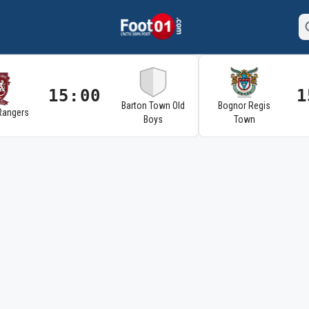
15:00
1
Barton Town Old
Bognor Regis
Rangers
Boys
Town