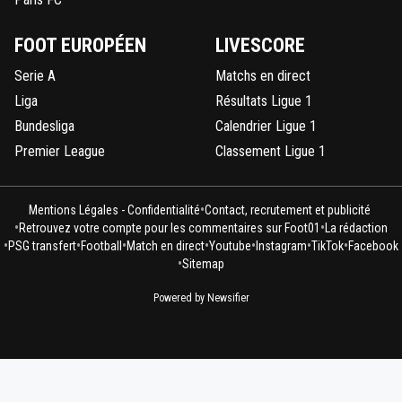
FOOT EUROPÉEN
LIVESCORE
Serie A
Matchs en direct
Liga
Résultats Ligue 1
Bundesliga
Calendrier Ligue 1
Premier League
Classement Ligue 1
•
Mentions Légales - Confidentialité
Contact, recrutement et publicité
•
•
Retrouvez votre compte pour les commentaires sur Foot01
La rédaction
•
•
•
•
•
•
•
PSG transfert
Football
Match en direct
Youtube
Instagram
TikTok
Facebook
•
Sitemap
Powered by Newsifier