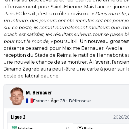
offensivement pour Saint-Etienne. Mais l’ancien joueu
Paris FC le sait, c’est un rôle provisoire. «
Dans ma tête, 
un intérim, des joueurs ont été recrutés cet été pour j
sur ce poste, ils seront normalement meilleurs que moi
coach est satisfait, les résultats suivent, tout se passe b
pour tout le monde, »
poursuit-il. Un nouveau gros tes
présente ce samedi pour Maxime Bernauer. Avec la
réception du Stade de Reims, le natif de Hennebont a
une nouvelle chance de se montrer. À l’avenir, l’ancie
Dinamo Zagreb aura peut-être une carte à jouer sur l
poste de latéral gauche.
M. Bernauer
France
•
Âge
28
•
Défenseur
Ligue 2
2026/2
0
Matchs
Buts