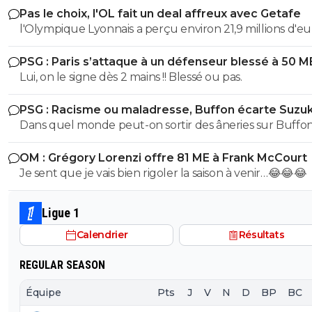
Pas le choix, l'OL fait un deal affreux avec Getafe
recette uefa
l'Olympique Lyonnais a perçu environ 21,9 millions d'eu
droits TV et de primes versés directement par l'UEFA e
PSG : Paris s’attaque à un défenseur blessé à 50 M
finissant 1er des poules et en sortant en 8eme. contre 
Lui, on le signe dès 2 mains !! Blessé ou pas.
pour marseille en ldc en etant sortie direct Le montant des
40M de 2025/2026 c'est avec la billetterie et recette st
PSG : Racisme ou maladresse, Buffon écarte Suzuk
Dans quel monde peut-on sortir des âneries sur Buffon
dire qu'il est raciste? Buffon connait très bien Suzuki ce
OM : Grégory Lorenzi offre 81 ME à Frank McCourt
dernier évoluant Parme, l'un de sclubs cher à Buffon
Je sent que je vais bien rigoler la saison à venir…😂😂😂
(puisqu'il y a débuté). Vous ne vous dites juste pas qu'il 
des choses (comme le style de vie ou l'hygiène ou tout
chose qui fait d'un jouer un vrai professionnel). Non vo
Ligue 1
partez direct sur des considérations racistes... Ah la la...
Calendrier
Résultats
REGULAR SEASON
Équipe
Pts
J
V
N
D
BP
BC