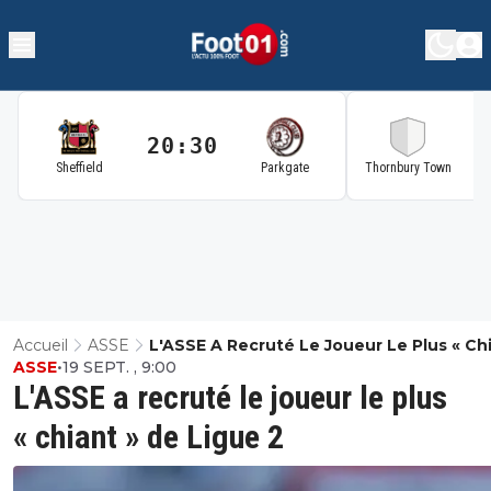
20:30
2
Sheffield
Parkgate
Thornbury Town
Accueil
ASSE
L'ASSE A Recruté Le Joueur Le Plus « Chi
ASSE
•
19 SEPT. , 9:00
De Ligue 2
L'ASSE a recruté le joueur le plus
« chiant » de Ligue 2