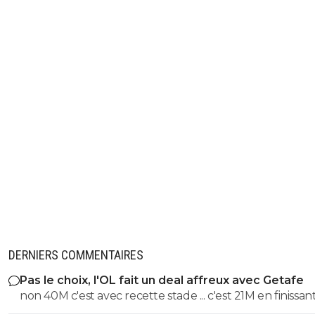
DERNIERS COMMENTAIRES
Pas le choix, l'OL fait un deal affreux avec Getafe
non 40M c'est avec recette stade ... c'est 21M en finissant
et en sortant en 8eme alors que marseile c'est 53M jus