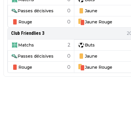
0
Passes décisives
Jaune
0
Rouge
Jaune
Rouge
Club Friendlies 3
2
2
Matchs
Buts
0
Passes décisives
Jaune
0
Rouge
Jaune
Rouge