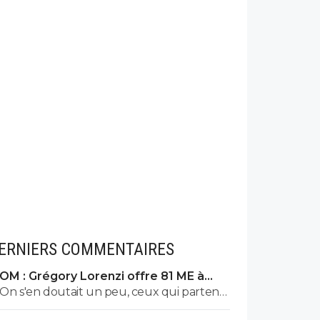
ERNIERS COMMENTAIRES
OM : Grégory Lorenzi offre 81 ME à
Frank McCourt
On s'en doutait un peu, ceux qui partent
ne sont pas nécessairement ceux qu'on