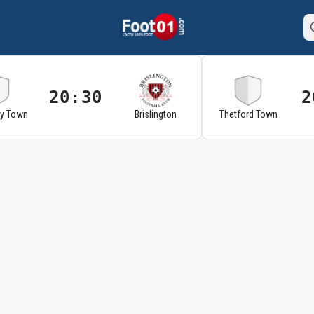
20:30
2
ry Town
Brislington
Thetford Town