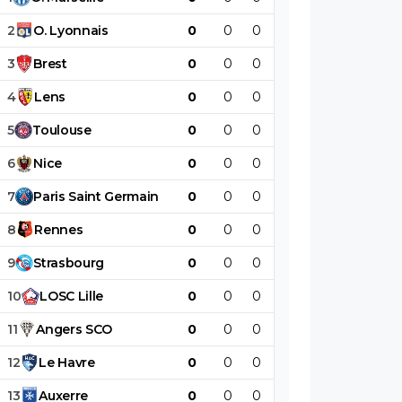
2
O
.
Lyonnais
0
0
0
0
0
0
3
Brest
0
0
0
0
0
0
4
Lens
0
0
0
0
0
0
5
Toulouse
0
0
0
0
0
0
6
Nice
0
0
0
0
0
0
7
Paris
Saint
Germain
0
0
0
0
0
0
8
Rennes
0
0
0
0
0
0
9
Strasbourg
0
0
0
0
0
0
10
LOSC
Lille
0
0
0
0
0
0
11
Angers
SCO
0
0
0
0
0
0
12
Le
Havre
0
0
0
0
0
0
13
Auxerre
0
0
0
0
0
0