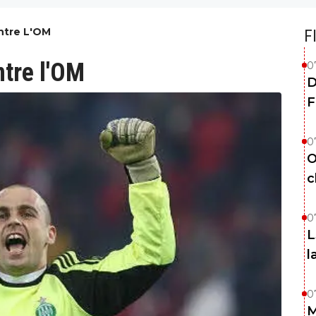
ntre L'OM
F
ntre l'OM
0
D
F
0
O
c
0
L
l
0
M