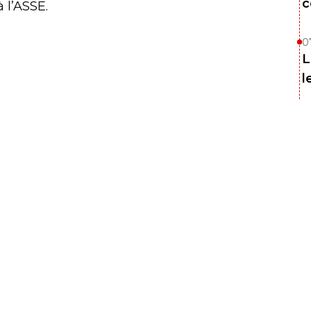
c
 l’ASSE.
0
L
l