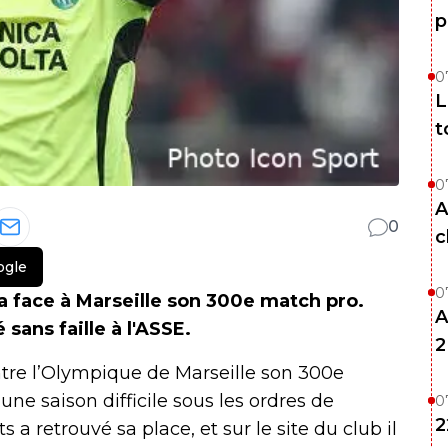
p
0
L
t
0
A
0
c
ogle
0
a face à Marseille son 300e match pro.
A
 sans faille à l'ASSE.
2
tre l’Olympique de Marseille son 300e
une saison difficile sous les ordres de
0
2
 a retrouvé sa place, et sur le site du club il