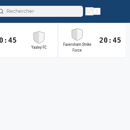
0:45
20:45
Faversham Strike
Yaxley FC
Force