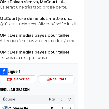
OM : Paixao s'en va, McCourt lui
aimerait voir partir. Et pour cause... Après
montre la sortie
Ça serait une très, trop, grosse perte.
chaque cas est particulier mais quitte à
Surtout pour y mettre Gouiri, que j'aime
brader, autant brader des Kondogbia,
McCourt jure de ne plus mettre un
pourtant bien. Mais à choisir, aucune
Harit, Moumbagna et autres Gomes, et
euro à l’OM
Qu'il est stupide cet Olivier-aCon! Je lui dis
hésitation, c'est Paixao tous les jours.
dans une moindre mesure ceux qui
que je ne lis pas ses commentaires puérils
veulent partir comme Hojbjerg.
OM : Des médias payés pour tailler
avec des émojis et il continue de me
l’OL, McCourt accusé
Attention à ne pas virer en mode c:/remi.
répondre avec ses petites images de
gogol. Ça prouve bien ce que je dis, on voit
OM : Des médias payés pour tailler
tout de suite qu'on a affaire à un teubé.^^
l’OL, McCourt accusé
Toi aussi tu n'es pas réussi!
Ligue 1
Calendrier
Résultats
REGULAR SEASON
Équipe
Pts
J
V
N
D
BP
B
1
O
.
Marseille
0
0
0
0
0
0