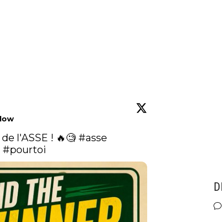
llow
de l'ASSE ! 🔥🧐 
#asse
2
#pourtoi
D