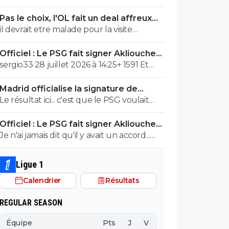
briller le banc des remplaçants, ça n a pas
Pas le choix, l'OL fait un deal affreux
l air de te déranger ?!
avec Getafe
il devrait etre malade pour la visite
medicale
Officiel : Le PSG fait signer Akliouche
pour 50 ME
sergio33 28 juillet 2026 à 14:25+ 1591 Et
pourtant... l'annonce officielle que Vinicius
Madrid officialise la signature de
est parisien la saison prochaine devrait vite
Diomande, le plus gros transfert de
Le résultat ici... c'est que le PSG voulait
arriver. Pour qu il y ait une annonce il faut
son histoire
Yan Diomandé qui avait donné son accord
une offre et un accord, n est ce pas le
Officiel : Le PSG fait signer Akliouche
au PSG... et qui a fini par signer au Real
mytho ?...
pour 50 ME
Je n'ai jamais dit qu'il y avait un accord...
Madrid. ^^
mais que le PSG suivait de très près
Vinicius et qu'il y avait des contacts.
Ligue 1
Vinicius a de bonnes chances d'atterrir à
Calendrier
Résultats
Paris.
REGULAR SEASON
Équipe
Pts
J
V
N
D
BP
B