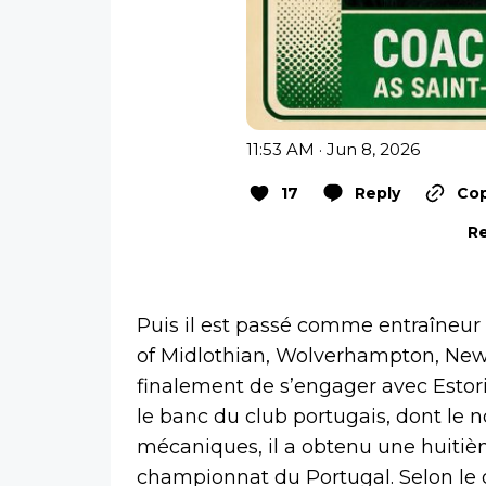
11:53 AM · Jun 8, 2026
17
Reply
Cop
Re
Puis il est passé comme entraîneur 
of Midlothian, Wolverhampton, Newcas
finalement de s’engager avec Estor
le banc du club portugais, dont le
mécaniques, il a obtenu une huitièm
championnat du Portugal. Selon le q