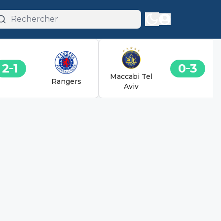
2
1
0
3
Maccabi Tel
Rangers
Aviv