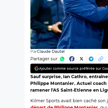
Claude Dautel
Par
Partager sur
Ajouter comme source préférée sur Go
Sauf surprise, Ian Cathro, entraîn
Philippe Montanier. Actuel coach d
ramener l'AS Saint-Etienne en Lig
Kilmer Sports avait bien caché son
départ de Philippe Montanier,
qui 