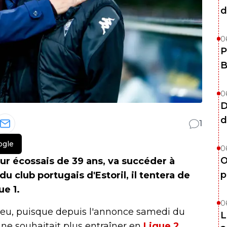
d
0
P
B
0
D
d
1
ogle
0
O
eur écossais de 39 ans, va succéder à
p
u club portugais d'Estoril, il tentera de
ue 1.
0
 jeu, puisque depuis l'annonce samedi du
L
ne souhaitait plus entraîner en
Ligue 2
,