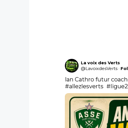
La voix des Verts
@
LavoixdesVerts
·
Fo
Ian Cathro futur coach 
#allezlesverts
#ligue