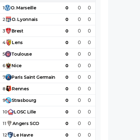
1
O
.
Marseille
0
0
0
0
0
0
2
O
.
Lyonnais
0
0
0
0
0
0
3
Brest
0
0
0
0
0
0
4
Lens
0
0
0
0
0
0
5
Toulouse
0
0
0
0
0
0
6
Nice
0
0
0
0
0
0
7
Paris
Saint
Germain
0
0
0
0
0
0
8
Rennes
0
0
0
0
0
0
9
Strasbourg
0
0
0
0
0
0
10
LOSC
Lille
0
0
0
0
0
0
11
Angers
SCO
0
0
0
0
0
0
12
Le
Havre
0
0
0
0
0
0