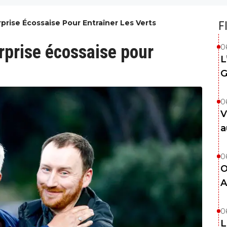
rise Écossaise Pour Entraîner Les Verts
F
prise écossaise pour
0
L
G
0
V
a
0
O
A
0
L