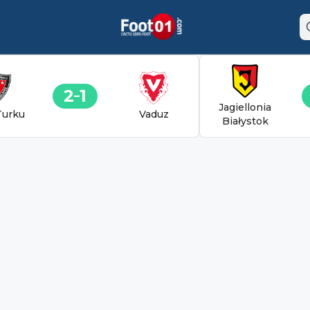
2
1
Jagiellonia
Turku
Vaduz
Białystok