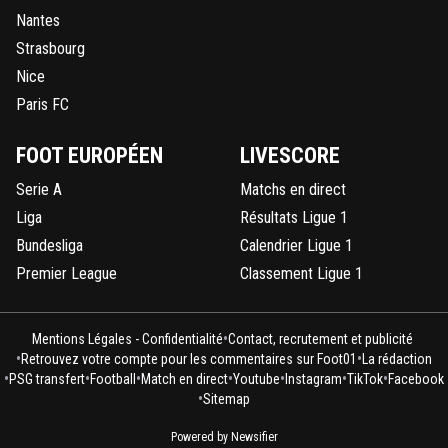
Nantes
Strasbourg
Nice
Paris FC
FOOT EUROPÉEN
LIVESCORE
Serie A
Matchs en direct
Liga
Résultats Ligue 1
Bundesliga
Calendrier Ligue 1
Premier League
Classement Ligue 1
•
Mentions Légales - Confidentialité
Contact, recrutement et publicité
•
•
Retrouvez votre compte pour les commentaires sur Foot01
La rédaction
•
•
•
•
•
•
•
PSG transfert
Football
Match en direct
Youtube
Instagram
TikTok
Facebook
•
Sitemap
Powered by Newsifier