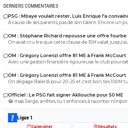
DERNIERS COMMENTAIRES
PSG : Mbaye voulait rester, Luis Enrique l'a convain
À cause de ses parents, pas de son talent. Encore un j
avec entourage nocif.
OM : Stéphane Richard repousse une offre fourbe
Aguerd
On avait cru lire que cette clause de 15M valait jusqu'au
juillet. ?
OM : Grégory Lorenzi offre 81 ME à Frank McCourt
Avec une gestion financière rigoureuse le club pourrai
envisager une capitalisation supérieure au 1,2 milliards
OM : Grégory Lorenzi offre 81 ME à Frank McCourt
comme base de négociation avec l’Arabie Saoudite!
On dégage Balerdi pour 20-25 et c'est bon, tes 100M tu les
as. Faut quand-même virer kondogbia avec sa charrette et
Officiel : Le PSG fait signer Akliouche pour 50 ME
ses 500K mensuels, ça ne sera pas une perte.. Du coup, on
😂 mais Serge, arrêtes, tu t enfonces à raconter n’impor
pourra garder Aguerd, Hojberg weah, Emerson, Paixao et
quoi, tu supposes de la merde, ça fait un peu plus de 2
Gouiri, ce qui fait 1 joueur expérimenté par poste. Si Lorenzi
que Paris suit akliouche et c est pour ça qu il ne voulai
nous fait un recrutement malin , on pourrait faire une 
Ligue 1
Paris après Monaco. Paris le prend cet été car il était e
potable.
Calendrier
Résultats