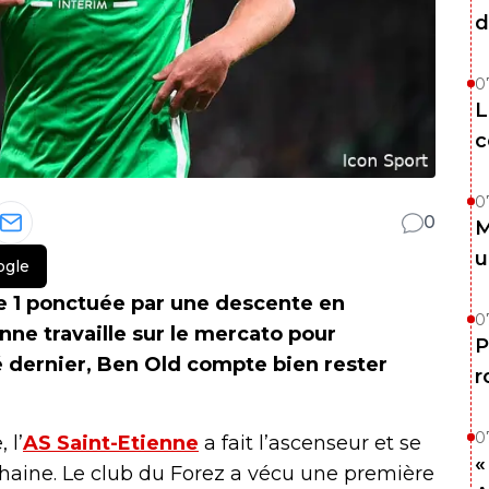
d
0
L
c
0
0
M
u
ogle
ue 1 ponctuée par une descente en
0
nne travaille sur le mercato pour
P
é dernier, Ben Old compte bien rester
r
0
 l’
AS Saint-Etienne
a fait l’ascenseur et se
«
chaine. Le club du Forez a vécu une première