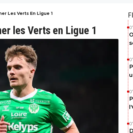
ner Les Verts En Ligue 1
F
ner les Verts en Ligue 1
0
O
s
0
P
u
0
P
l
0
D