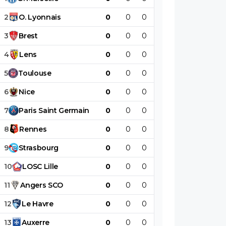
2
O
.
Lyonnais
0
0
0
0
0
0
3
Brest
0
0
0
0
0
0
4
Lens
0
0
0
0
0
0
5
Toulouse
0
0
0
0
0
0
6
Nice
0
0
0
0
0
0
7
Paris
Saint
Germain
0
0
0
0
0
0
8
Rennes
0
0
0
0
0
0
9
Strasbourg
0
0
0
0
0
0
10
LOSC
Lille
0
0
0
0
0
0
11
Angers
SCO
0
0
0
0
0
0
12
Le
Havre
0
0
0
0
0
0
13
Auxerre
0
0
0
0
0
0