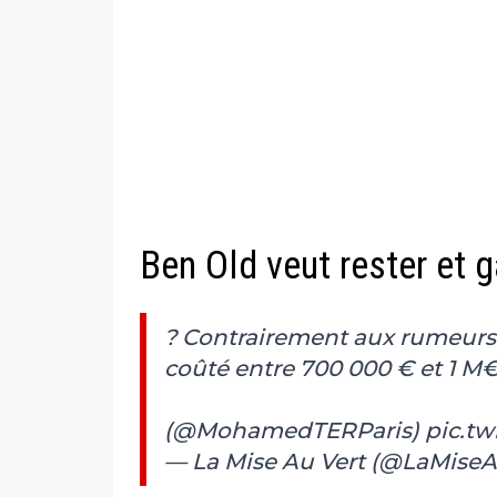
Ben Old veut rester et 
? Contrairement aux rumeurs d
coûté entre 700 000 € et 1 M€
(
@MohamedTERParis
)
pic.t
— La Mise Au Vert (@LaMise