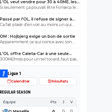
L'OL veut vendre pour 30 à 40ME, les
noms sortent
Si seulement ça pouvait être Fonseca le
premier foutu dehors, l'OL et ce très bon
Passé par l'OL, il refuse de signer à
effectif s'en porterait tout de suite mieux
l'OM
Ca fait plaisir d'en voir au moins un qui
suit... Les autres doivent être des abrutis
OM : Hojbjerg exige un bon de sortie
de supporters non ?
Apparemment ce qui coince avec son
transfert c'est son salaire. S'il veut vraiment
L'OL offre Caleta-Car à une seule
partir, il sait quoi faire.
condition
300K€/mois pour un tel tocard, faut pas
s'étonner d'être dans la merde.
Ligue 1
Calendrier
Résultats
REGULAR SEASON
Équipe
Pts
J
V
N
D
BP
B
1
O
.
Marseille
0
0
0
0
0
0