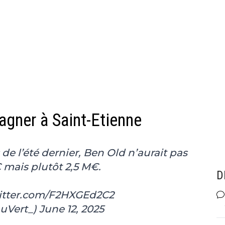
gagner à Saint-Etienne
e l’été dernier, Ben Old n’aurait pas
 mais plutôt 2,5 M€.
D
witter.com/F2HXGEd2C2
AuVert_)
June 12, 2025