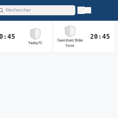
0:45
20:45
Faversham Strike
Yaxley FC
Force