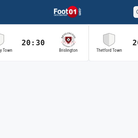
20:30
2
ry Town
Brislington
Thetford Town