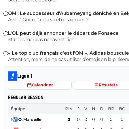
OM : Le successeur d'Aubameyang déniché en Bel
Avec " Goore " cela va être saignant ?
L’OL peut déjà annoncer le départ de Fonseca
Mdr les merdias ne savent rien
« Le top club français c’est l’OM », Adidas bouscule
PSG
Attention, merci de ne pas utiliser d’emojis en la prése
Raymond Q qui a un traumatisme de l enfance lié à ces
derniers; pour le soutenir, vous pouvez adhérer à son
Ligue 1
association se prétendant faire partie d’une « élite » litté
Calendrier
Résultats
se refusant catégoriquement l utilisation d emojis bien 
populaire à son goût et surtout incompréhensible pou
REGULAR SEASON
gros globes oculaires de sardine. Cordialement.
Équipe
Pts
J
V
N
D
BP
BC
1
O
.
Marseille
0
0
0
0
0
0
0