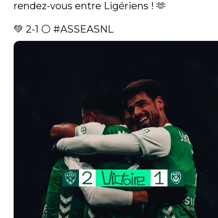
rendez-vous entre Ligériens ! 🫶

💚 2-1 ⚪️ 
#ASSEASNL