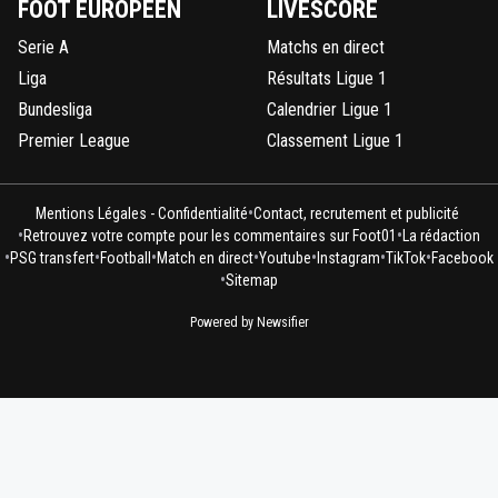
FOOT EUROPÉEN
LIVESCORE
Serie A
Matchs en direct
Liga
Résultats Ligue 1
Bundesliga
Calendrier Ligue 1
Premier League
Classement Ligue 1
•
Mentions Légales - Confidentialité
Contact, recrutement et publicité
•
•
Retrouvez votre compte pour les commentaires sur Foot01
La rédaction
•
•
•
•
•
•
•
PSG transfert
Football
Match en direct
Youtube
Instagram
TikTok
Facebook
•
Sitemap
Powered by Newsifier