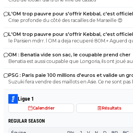
L'OM trop pauvre pour s'offrir Kebbal, c'est officie
Crise profonde du côté des racailles de Marseille 😍
L'OM trop pauvre pour s'offrir Kebbal, c'est officie
le Parisien mdrr. l OM a deja recuperé 80M.+ Aguerd quasi
officiel. Hodgberg en discussions avancees, Gomez pareil.
OM : Benatia vide son sac, le coupable prend cher
donc le blabla ca va. les articles de merde chaaue jour c est
Benatia est aussi coupable que Longoria, ils ont joué au
marrant mais ca va 5 mn
mercato sans construire quelque chose
PSG : Paris paie 100 millions d'euros et valide un gr
départ
Suzuki fera vendre des maillots en Asie. Ce ne sont pas 
russes qui acheteront ceux de Safonov ni les europeens
ceux de Chevalier. Quant aux autres acheteurs ils s’en
Ligue 1
foutent des trois ...
Calendrier
Résultats
REGULAR SEASON
Équipe
Pts
J
V
N
D
BP
BC