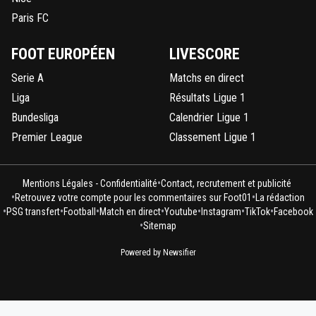
Paris FC
FOOT EUROPÉEN
LIVESCORE
Serie A
Matchs en direct
Liga
Résultats Ligue 1
Bundesliga
Calendrier Ligue 1
Premier League
Classement Ligue 1
•
Mentions Légales - Confidentialité
Contact, recrutement et publicité
•
•
Retrouvez votre compte pour les commentaires sur Foot01
La rédaction
•
•
•
•
•
•
•
PSG transfert
Football
Match en direct
Youtube
Instagram
TikTok
Facebook
•
Sitemap
Powered by Newsifier