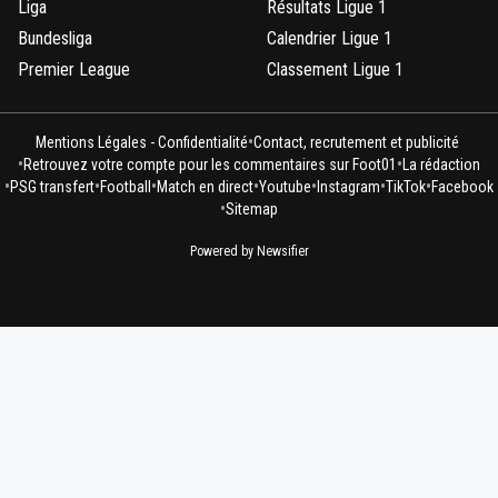
Liga
Résultats Ligue 1
Bundesliga
Calendrier Ligue 1
Premier League
Classement Ligue 1
•
Mentions Légales - Confidentialité
Contact, recrutement et publicité
•
•
Retrouvez votre compte pour les commentaires sur Foot01
La rédaction
•
•
•
•
•
•
•
PSG transfert
Football
Match en direct
Youtube
Instagram
TikTok
Facebook
•
Sitemap
Powered by Newsifier