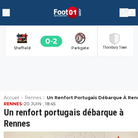
0
2
2
Thornbury Town
Sheffield
Parkgate
Accueil
Rennes
Un Renfort Portugais Débarque À Ren
RENNES
•
20 JUIN , 18:45
Un renfort portugais débarque à
Rennes