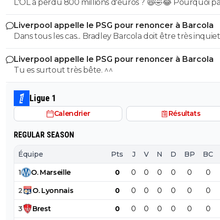
L'OL a perdu 800 millions d'euros ? 😆🤣😂 Pourquoi pas un
milliard tant que tu y es ! ^^
Liverpool appelle le PSG pour renoncer à Barcola
Dans tous les cas... Bradley Barcola doit être très inquiet. C
qui est vraiment compréhensible lorsque l'on sait co
Liverpool appelle le PSG pour renoncer à Barcola
le PSG a traiter Kylian Mbappé lorsqu'il avait voulu quit
Tu es surtout très bête. ^^
PSG.
Ligue 1
Calendrier
Résultats
REGULAR SEASON
Équipe
Pts
J
V
N
D
BP
BC
1
O
.
Marseille
0
0
0
0
0
0
0
2
O
.
Lyonnais
0
0
0
0
0
0
0
3
Brest
0
0
0
0
0
0
0