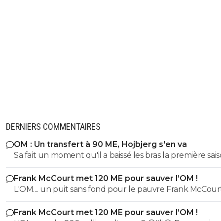
DERNIERS COMMENTAIRES
OM : Un transfert à 90 ME, Hojbjerg s'en va
Sa fait un moment qu'il a baissé les bras la première saiso
etait top mais depuis quelques match etait en dessus. 
Frank McCourt met 120 ME pour sauver l’OM !
et bon vent a lui pour le reste de sa carrière ...
L'OM.... un puit sans fond pour le pauvre Frank McCourt
Frank McCourt met 120 ME pour sauver l’OM !