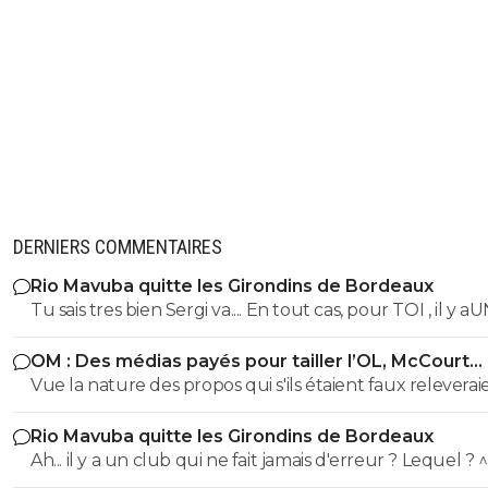
DERNIERS COMMENTAIRES
Rio Mavuba quitte les Girondins de Bordeaux
Tu sais tres bien Sergi va.... En tout cas, pour TOI , il y a
SEUL CLUB qui est parfait... Et qui QUOI QU IL ARRIVE 
OM : Des médias payés pour tailler l’OL, McCourt
sera JMAIS critiqué par toi..... Tu te rends compte que tu
accusé
Vue la nature des propos qui s'ils étaient faux releverai
seul a defendre mordicus le mec qui a faillit couler ton
la diffamation, je penses que c'est bien documenté et vé
mon pauvre vieux fou... tu t'en rends compte au moins
Rio Mavuba quitte les Girondins de Bordeaux
Ah... il y a un club qui ne fait jamais d'erreur ? Lequel ? 