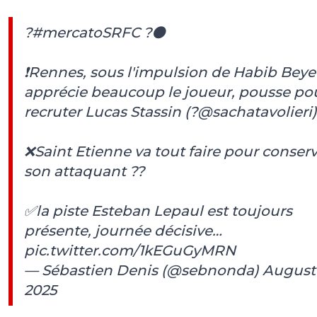
?
#mercatoSRFC
?⚫️
❗️Rennes, sous l'impulsion de Habib Beye
apprécie beaucoup le joueur, pousse po
recruter Lucas Stassin (?
@sachatavolieri
)
❌Saint Etienne va tout faire pour conser
son attaquant ??
✅la piste Esteban Lepaul est toujours
présente, journée décisive…
pic.twitter.com/1kEGuGyMRN
— Sébastien Denis (@sebnonda)
August 
2025