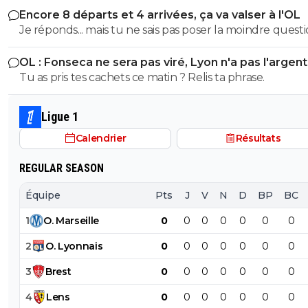
Encore 8 départs et 4 arrivées, ça va valser à l'OL
Je réponds... mais tu ne sais pas poser la moindre questi
OL : Fonseca ne sera pas viré, Lyon n'a pas l'argen
le faire
Tu as pris tes cachets ce matin ? Relis ta phrase.
Ligue 1
Calendrier
Résultats
REGULAR SEASON
Équipe
Pts
J
V
N
D
BP
BC
1
O
.
Marseille
0
0
0
0
0
0
0
2
O
.
Lyonnais
0
0
0
0
0
0
0
3
Brest
0
0
0
0
0
0
0
4
Lens
0
0
0
0
0
0
0