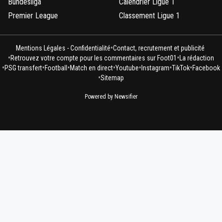
Bundesliga
Calendrier Ligue 1
Premier League
Classement Ligue 1
•
Mentions Légales - Confidentialité
Contact, recrutement et publicité
•
•
Retrouvez votre compte pour les commentaires sur Foot01
La rédaction
•
•
•
•
•
•
•
PSG transfert
Football
Match en direct
Youtube
Instagram
TikTok
Facebook
•
Sitemap
Powered by Newsifier