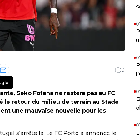
s
0
P
u
0
P
0
l
ogle
0
nte, Seko Fofana ne restera pas au FC
D
é le retour du milieu de terrain au Stade
d
ment une mauvaise nouvelle pour les
0
L
ugal s’arrête là. Le FC Porto a annoncé le