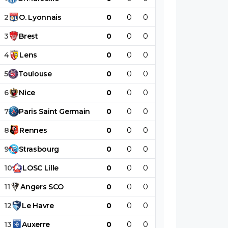
2
O
.
Lyonnais
0
0
0
0
0
0
3
Brest
0
0
0
0
0
0
4
Lens
0
0
0
0
0
0
5
Toulouse
0
0
0
0
0
0
6
Nice
0
0
0
0
0
0
7
Paris
Saint
Germain
0
0
0
0
0
0
8
Rennes
0
0
0
0
0
0
9
Strasbourg
0
0
0
0
0
0
10
LOSC
Lille
0
0
0
0
0
0
11
Angers
SCO
0
0
0
0
0
0
12
Le
Havre
0
0
0
0
0
0
13
Auxerre
0
0
0
0
0
0