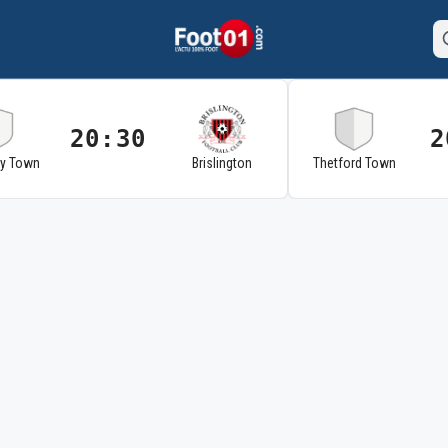
20:30
2
ry Town
Brislington
Thetford Town