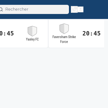
0:45
20:45
Faversham Strike
Yaxley FC
Force