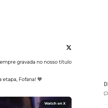
sempre gravada no nosso título 
 etapa, Fofana! 💙

D
Watch on X