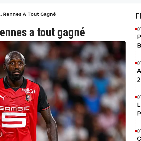
t, Rennes A Tout Gagné
F
Rennes a tout gagné
0
P
B
0
A
2
0
L
P
0
O