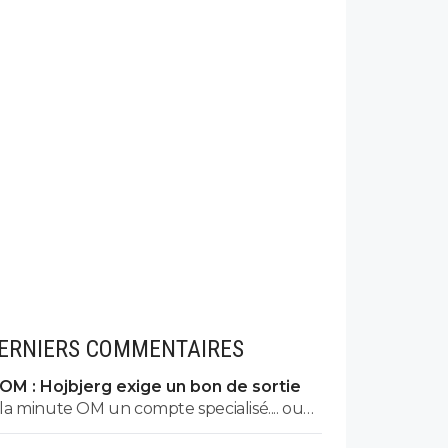
ERNIERS COMMENTAIRES
OM : Hojbjerg exige un bon de sortie
la minute OM un compte specialisé.... ouais
ok. des medias comme le Phoceen qui est