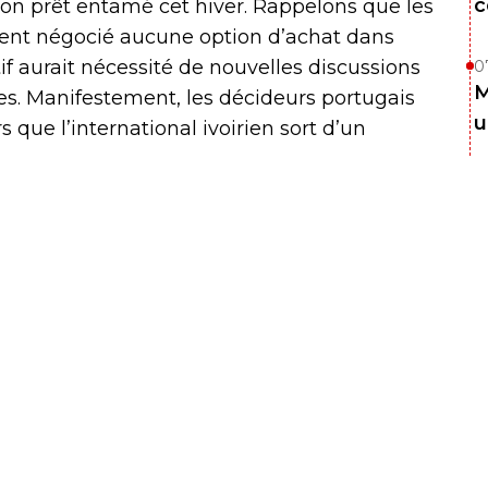
c
 son prêt entamé cet hiver. Rappelons que les
ent négocié aucune option d’achat dans
tif aurait nécessité de nouvelles discussions
0
M
es. Manifestement, les décideurs portugais
u
 que l’international ivoirien sort d’un