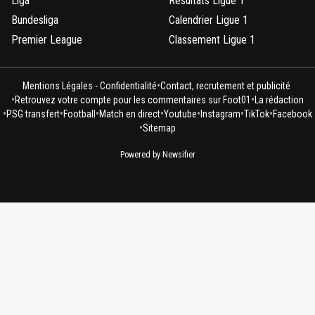
Liga
Résultats Ligue 1
Bundesliga
Calendrier Ligue 1
Premier League
Classement Ligue 1
•
Mentions Légales - Confidentialité
Contact, recrutement et publicité
•
•
Retrouvez votre compte pour les commentaires sur Foot01
La rédaction
•
•
•
•
•
•
•
PSG transfert
Football
Match en direct
Youtube
Instagram
TikTok
Facebook
•
Sitemap
Powered by Newsifier