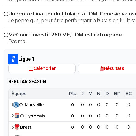
numéro 88 de buffon ... mais non il y a dedelafrite qui lu
non, jouer à Marseille, au niveau pression, médiatique e
n'avait pas compris... t'as ete fini a l'huile de friture ou bi
Un renfort inattendu titulaire à l'OM, Genesio va os
autre, ce n'est pas la même qu'à Sassuolo. Et encore une fois
Je pense qu'il peut être performant à l'OM si on lui laiss
tu montres ton ignorance. Tu crois qu'ils sont bradés à
temps.
de leur performance...
McCourt investit 260 ME, l’OM est rétrogradé
Pas mal.
Ligue 1
Calendrier
Résultats
REGULAR SEASON
Équipe
Pts
J
V
N
D
BP
BC
1
O
.
Marseille
0
0
0
0
0
0
0
2
O
.
Lyonnais
0
0
0
0
0
0
0
3
Brest
0
0
0
0
0
0
0