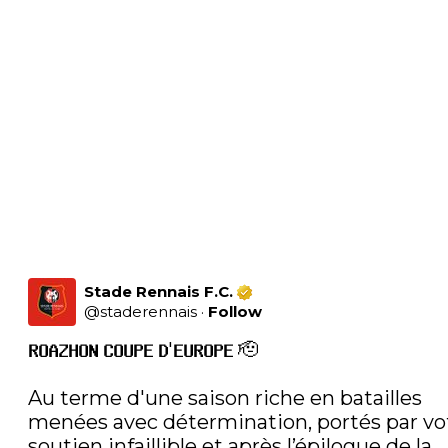
Stade Rennais F.C.
@
staderennais
·
Follow
𝗥𝗢𝗔𝗭𝗛𝗢𝗡 𝗖𝗢𝗨𝗣𝗘 𝗗'𝗘𝗨𝗥𝗢𝗣𝗘 🫡

Au terme d'une saison riche en batailles 
menées avec détermination, portés par vot
soutien infaillible et après l’épilogue de la 