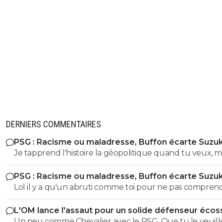
DERNIERS COMMENTAIRES
PSG : Racisme ou maladresse, Buffon écarte Suzuk
Je tapprend l'histoire la géopolitique quand tu veux, m
déjà commence a apprendre et a comprendre un texte
PSG : Racisme ou maladresse, Buffon écarte Suzuk
simple parceque visiblement t'as eu du mal avec le n
Lol il y a qu'un abruti comme toi pour ne pas compren
88 🤣😂🫵 On verra pour le reste ensuite si t'es sage
que je parlais des numero de maillot 88.. meme le dernier
L'OM lance l'assaut pour un solide défenseur écos
des cretin l'avais compris... surtout que cetait le sujet init
Un peu comme Chevalier avec le PSG. Que tu le veuill