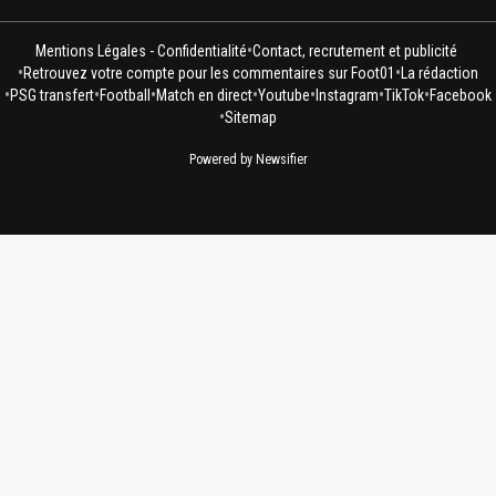
•
Mentions Légales - Confidentialité
Contact, recrutement et publicité
•
•
Retrouvez votre compte pour les commentaires sur Foot01
La rédaction
•
•
•
•
•
•
•
PSG transfert
Football
Match en direct
Youtube
Instagram
TikTok
Facebook
•
Sitemap
Powered by Newsifier