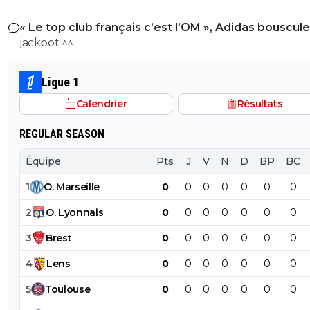
« Le top club français c’est l’OM », Adidas bouscule
PSG
jackpot ^^
Ligue 1
Calendrier
Résultats
REGULAR SEASON
Équipe
Pts
J
V
N
D
BP
BC
1
O
.
Marseille
0
0
0
0
0
0
0
2
O
.
Lyonnais
0
0
0
0
0
0
0
3
Brest
0
0
0
0
0
0
0
4
Lens
0
0
0
0
0
0
0
5
Toulouse
0
0
0
0
0
0
0