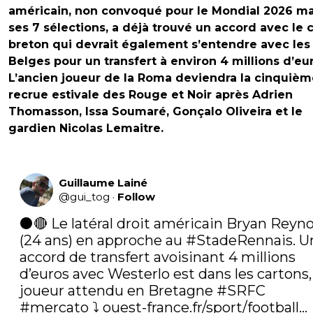
américain, non convoqué pour le Mondial 2026 m
ses 7 sélections, a déjà trouvé un accord avec le 
breton qui devrait également s’entendre avec les
Belges pour un transfert à environ 4 millions d’eu
L’ancien joueur de la Roma deviendra la cinquièm
recrue estivale des Rouge et Noir après Adrien
Thomasson, Issa Soumaré, Gonçalo Oliveira et le
gardien Nicolas Lemaitre.
Guillaume Lainé
@
gui_tog
·
Follow
⚫️🔴 Le latéral droit américain Bryan Reyno
(24 ans) en approche au 
#StadeRennais
. U
accord de transfert avoisinant 4 millions 
d’euros avec Westerlo est dans les cartons, 
joueur attendu en Bretagne 
#SRFC
#mercato
 ⤵️ 
ouest-france.fr/sport/football…