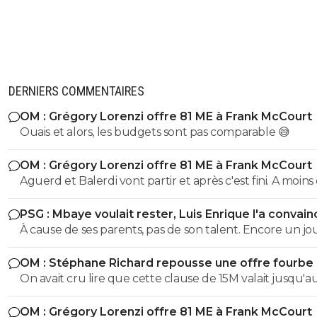
DERNIERS COMMENTAIRES
OM : Grégory Lorenzi offre 81 ME à Frank McCourt
Ouais et alors, les budgets sont pas comparable 😅
OM : Grégory Lorenzi offre 81 ME à Frank McCourt
Aguerd et Balerdi vont partir et après c'est fini. A moins d'une
offre irrefusable. Avec ça on va arriver a a peu près a 1
PSG : Mbaye voulait rester, Luis Enrique l'a convain
avec les salaires économisés
À cause de ses parents, pas de son talent. Encore un j
avec entourage nocif.
OM : Stéphane Richard repousse une offre fourbe
Aguerd
On avait cru lire que cette clause de 15M valait jusqu'au
juillet. ?
OM : Grégory Lorenzi offre 81 ME à Frank McCourt