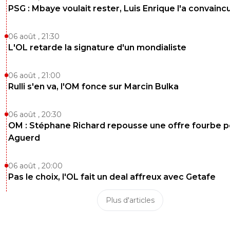
PSG : Mbaye voulait rester, Luis Enrique l'a convainc
06 août , 21:30
L'OL retarde la signature d'un mondialiste
06 août , 21:00
Rulli s'en va, l'OM fonce sur Marcin Bulka
06 août , 20:30
OM : Stéphane Richard repousse une offre fourbe p
Aguerd
06 août , 20:00
Pas le choix, l'OL fait un deal affreux avec Getafe
Plus d'articles