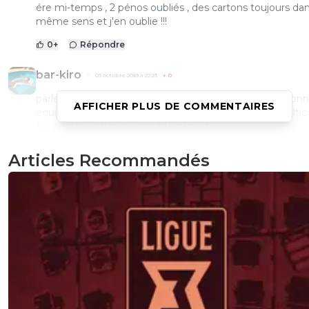
ére mi-temps , 2 pénos oubliés , des cartons toujours dan
même sens et j'en oublie !!!
0
+
Répondre
bar-kiro
03 octobre 2019 à 22:23
+
0
parler de crise c'est nimporte quoi !! rennes est une bon
AFFICHER PLUS DE COMMENTAIRES
equipe mais il sont dans un groupe ou il y'a la lazio, celtic 
(des equipes superieur sur le papier)
0
+
Répondre
Articles Recommandés
fissa
03 octobre 2019 à 22:04
+
2
bientôt ils vont nous dire qu'on était favori sur ce match..
guignols de consultants qui arrêtent pas de nous dire qu
que des chèvres, tais toi Riolovraiment des abrutis les gar
l'europa çà se joue à domicile pas à l’extérieur déjà , donc
qu'ils arrêtent de nous raconter qu'on joue pas le jeu ...il y
de honte dans cette défaite