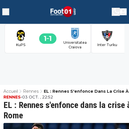
1
1
Universitatea
KuPS
Inter Turku
Craiova
Accueil
Rennes
EL : Rennes S'enfonce Dans La Crise À
RENNES
•
03 OCT. , 22:52
Rome
EL : Rennes s'enfonce dans la crise 
Rome