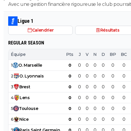
Avec une gestion financière rigoureuse le club pourrai
envisager une capitalisation supérieure au 1,2 milliards
comme base de négociation avec l’Arabie Saoudite!
Ligue 1
Calendrier
Résultats
REGULAR SEASON
Équipe
Pts
J
V
N
D
BP
BC
1
O
.
Marseille
0
0
0
0
0
0
0
2
O
.
Lyonnais
0
0
0
0
0
0
0
3
Brest
0
0
0
0
0
0
0
4
Lens
0
0
0
0
0
0
0
5
Toulouse
0
0
0
0
0
0
0
6
Nice
0
0
0
0
0
0
0
7
Paris
Saint
Germain
0
0
0
0
0
0
0