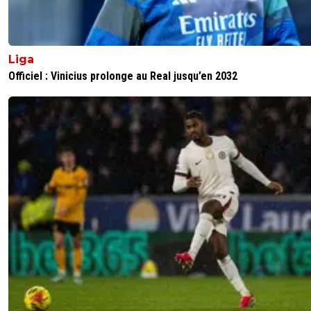
dès que tu perds un match tu es dans la cris now l
0
+
Répondre
Liga
paname2
03 octobre 2019 à 21:54
+
0
Officiel : Vinicius prolonge au Real jusqu’en 2032
ah ouais j'pensais pas ça faisait depuis fin aout que Renn
avait pas gagné
0
+
Répondre