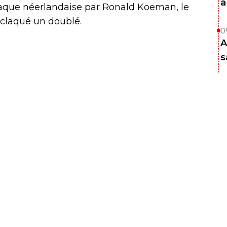
à
attaque néerlandaise par Ronald Koeman, le
claqué un doublé.
0
A
s