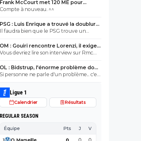
Frank McCourt met 120 ME pour
sauver l’OM !
Compte à nouveau. ^^
PSG : Luis Enrique a trouvé la doublure
d'Hakimi
Il faudra bien que le PSG trouve un
remplaçant à Achraf Hakimi... vu qu'il
OM : Gouiri rencontre Lorenzi, il exige
risque de se retrouver en prison pour viol
des explications
Vous devriez lire son interview sur Rmc
durant cette saison.
Sport, il veut rester à l'OM et n'a pas
OL : Bidstrup, l'énorme problème dont
l'intention de partir.
personne n'ose parler
Si personne ne parle d'un problème... c'est
qu'il n'y a pas de problème. ^^
Ligue 1
Calendrier
Résultats
REGULAR SEASON
Équipe
Pts
J
V
N
D
BP
B
1
O
.
Marseille
0
0
0
0
0
0