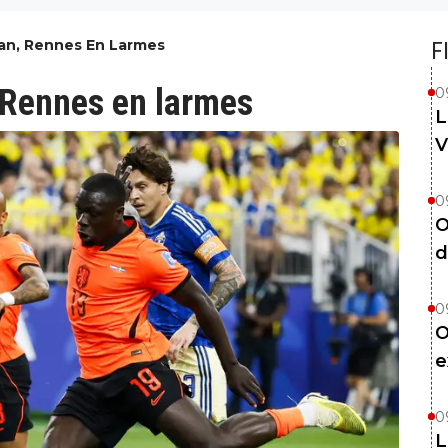
an, Rennes En Larmes
F
, Rennes en larmes
0
L
V
0
O
d
0
O
e
0
L