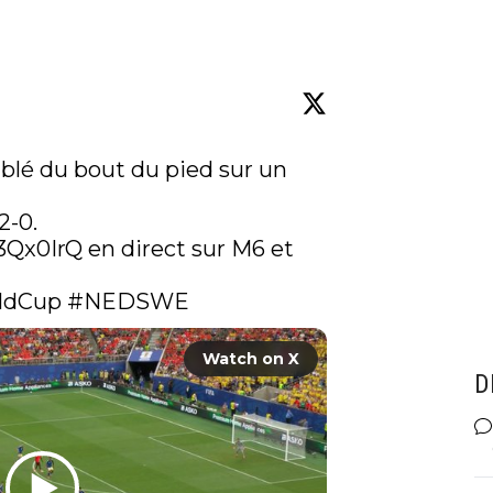
blé du bout du pied sur un 
-0.

/3Qx0IrQ
 en direct sur M6 et 
ldCup
#NEDSWE
Watch on X
D