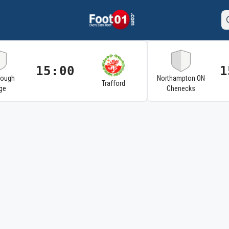
15:00
1
rough
Northampton ON
Trafford
ge
Chenecks