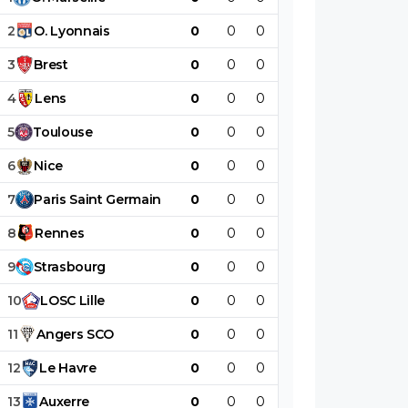
2
O
.
Lyonnais
0
0
0
0
0
0
3
Brest
0
0
0
0
0
0
4
Lens
0
0
0
0
0
0
5
Toulouse
0
0
0
0
0
0
6
Nice
0
0
0
0
0
0
7
Paris
Saint
Germain
0
0
0
0
0
0
8
Rennes
0
0
0
0
0
0
9
Strasbourg
0
0
0
0
0
0
10
LOSC
Lille
0
0
0
0
0
0
11
Angers
SCO
0
0
0
0
0
0
12
Le
Havre
0
0
0
0
0
0
13
Auxerre
0
0
0
0
0
0