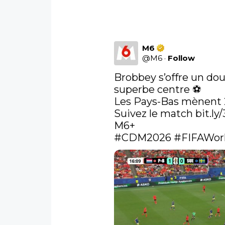
M6
@
M6
·
Follow
Brobbey s’offre un dou
superbe centre ⚽️

Les Pays-Bas mènent 2
Suivez le match 
bit.ly
#CDM2026
#FIFAWor