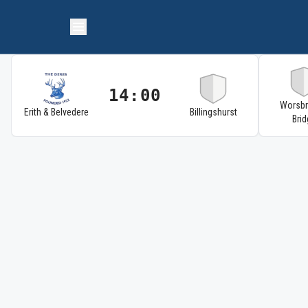
14:00
Worsb
Erith & Belvedere
Billingshurst
Brid