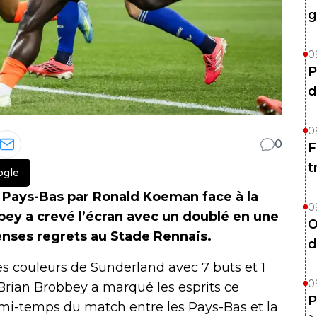
g
0
P
d
0
0
F
t
ogle
 Pays-Bas par Ronald Koeman face à la
0
bey a crevé l’écran avec un doublé en une
O
nses regrets au Stade Rennais.
d
es couleurs de Sunderland avec 7 buts et 1
0
Brian Brobbey a marqué les esprits ce
P
 mi-temps du match entre les Pays-Bas et la