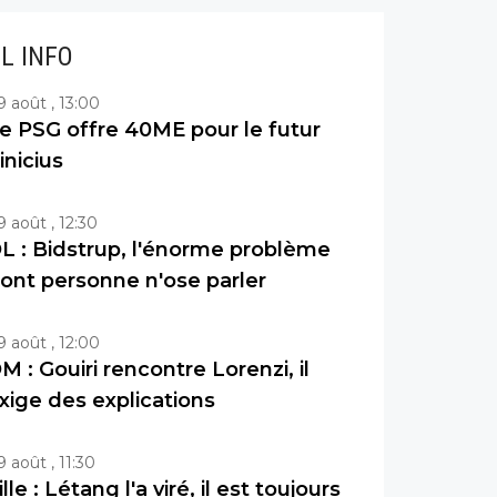
IL INFO
9 août , 13:00
e PSG offre 40ME pour le futur
inicius
9 août , 12:30
L : Bidstrup, l'énorme problème
ont personne n'ose parler
9 août , 12:00
M : Gouiri rencontre Lorenzi, il
xige des explications
9 août , 11:30
ille : Létang l'a viré, il est toujours