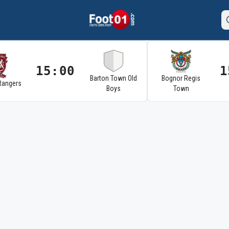
15:00
1
Barton Town Old
Bognor Regis
Rangers
Boys
Town