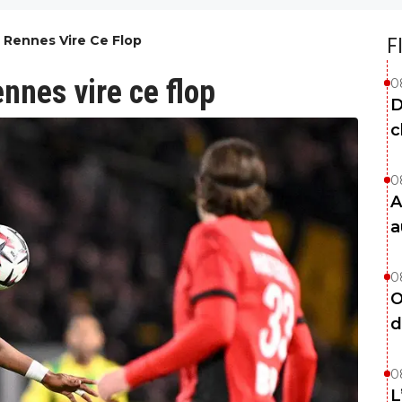
 Rennes Vire Ce Flop
F
ennes vire ce flop
0
D
c
0
A
a
0
O
d
0
L