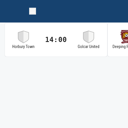
14:00
Horbury Town
Golcar United
Deeping 