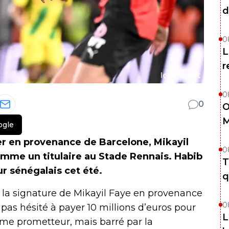
d
0
L
r
0
0
O
M
ogle
er en provenance de Barcelone, Mikayil
0
omme un titulaire au Stade Rennais. Habib
T
r sénégalais cet été.
q
 la signature de Mikayil Faye en provenance
0
pas hésité à payer 10 millions d’euros pour
L
mme prometteur, mais barré par la