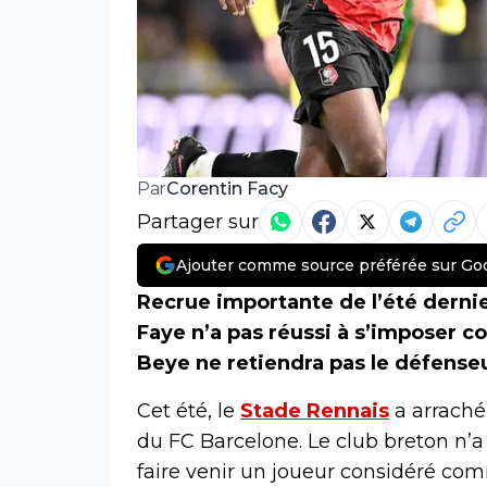
Corentin Facy
Par
Partager sur
Ajouter comme source préférée sur Go
Recrue importante de l’été derni
Faye n’a pas réussi à s’imposer c
Beye ne retiendra pas le défenseu
Cet été, le
Stade Rennais
a arraché
du FC Barcelone. Le club breton n’a 
faire venir un joueur considéré co