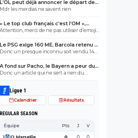
L’OL peut déjà annoncer le départ de
Fonseca
Mdr les merdias ne savent rien
« Le top club français c’est l’OM »,
Adidas bouscule le PSG
Attention, merci de ne pas utiliser d’emojis
en la présence de Raymond Q qui a un
Le PSG exige 160 ME, Barcola retenu à
traumatisme de l enfance lié à ces
Paris
Donc un presque inconnu soit vendu 140
derniers; pour le soutenir, vous pouvez
au Réal c'est normal et un double
adhérer à son association se prétendant
A fond sur Pacho, le Bayern a peur du
détenteur de la LDC soit à un prix faiblard
faire partie d’une « élite » littéraire se
PSG
Donc un article qui ne sert a rien du
normal ?? Messieurs les anglais allez vous
refusant catégoriquement l utilisation d
tout...ils auraient bien voulu mais
faire .....
emojis bien trop populaire à son goût et
finalement non...je peux en écrire 200 des
surtout incompréhensible pour ses gros
Ligue 1
articles comme ca !
globes oculaires de sardine. Cordialement.
Calendrier
Résultats
REGULAR SEASON
Équipe
Pts
J
V
N
D
BP
B
1
O
.
Marseille
0
0
0
0
0
0