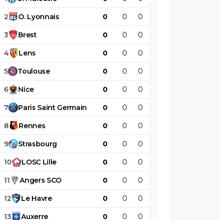
2
O
.
Lyonnais
0
0
0
0
0
0
3
Brest
0
0
0
0
0
0
4
Lens
0
0
0
0
0
0
5
Toulouse
0
0
0
0
0
0
6
Nice
0
0
0
0
0
0
7
Paris
Saint
Germain
0
0
0
0
0
0
8
Rennes
0
0
0
0
0
0
9
Strasbourg
0
0
0
0
0
0
10
LOSC
Lille
0
0
0
0
0
0
11
Angers
SCO
0
0
0
0
0
0
12
Le
Havre
0
0
0
0
0
0
13
Auxerre
0
0
0
0
0
0