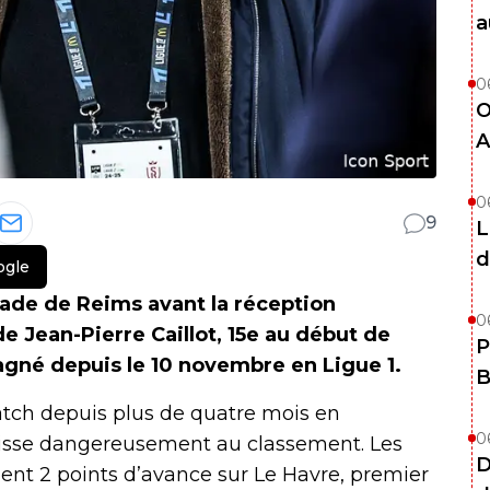
a
0
O
A
0
9
L
d
ogle
tade de Reims avant la réception
0
e Jean-Pierre Caillot, 15e au début de
P
agné depuis le 10 novembre en Ligue 1.
B
tch depuis plus de quatre mois en
0
isse dangereusement au classement. Les
D
nt 2 points d’avance sur Le Havre, premier