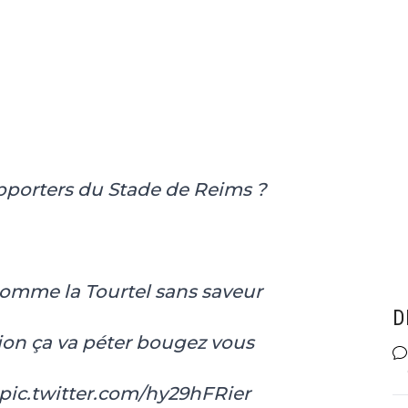
pporters du Stade de Reims ?
 comme la Tourtel sans saveur
D
tion ça va péter bougez vous
pic.twitter.com/hy29hFRier