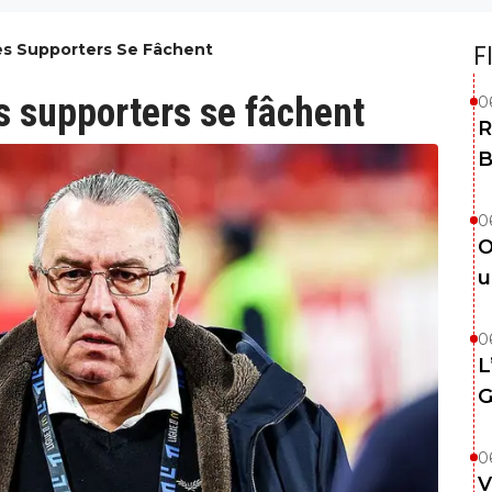
 Les Supporters Se Fâchent
F
es supporters se fâchent
0
R
B
0
O
u
0
L
G
0
V