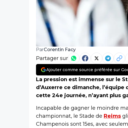
Corentin Facy
Par
Partager sur
Ajouter comme source préférée sur Go
La pression est immense sur le S
d’Auxerre ce dimanche, l’équipe d
cette 24e journée, n’ayant plus g
Incapable de gagner le moindre ma
championnat, le Stade de
Reims
gl
Champenois sont 15es, avec seuleme