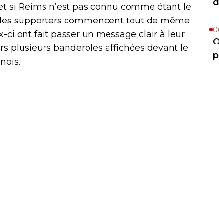
d
e et si Reims n’est pas connu comme étant le
rte, les supporters commencent tout de même
0
x-ci ont fait passer un message clair à leur
O
ers plusieurs banderoles affichées devant le
p
nois.