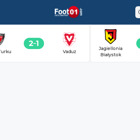
2
1
Jagiellonia
Turku
Vaduz
Białystok