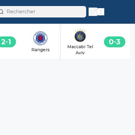
2
1
0
3
Maccabi Tel
Rangers
Aviv