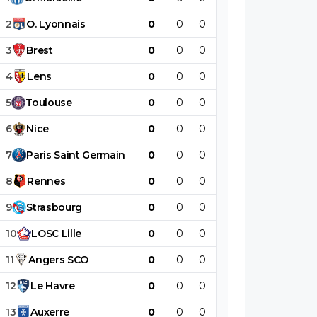
2
O
.
Lyonnais
0
0
0
0
0
0
3
Brest
0
0
0
0
0
0
4
Lens
0
0
0
0
0
0
5
Toulouse
0
0
0
0
0
0
6
Nice
0
0
0
0
0
0
7
Paris
Saint
Germain
0
0
0
0
0
0
8
Rennes
0
0
0
0
0
0
9
Strasbourg
0
0
0
0
0
0
10
LOSC
Lille
0
0
0
0
0
0
11
Angers
SCO
0
0
0
0
0
0
12
Le
Havre
0
0
0
0
0
0
13
Auxerre
0
0
0
0
0
0