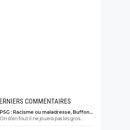
ERNIERS COMMENTAIRES
PSG : Racisme ou maladresse, Buffon
écarte Suzuki
On d’en fout il ne jouera pas les gros
match c’est juste pour vendre des