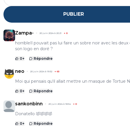
PUBLIER
Zampa-
20 juin 2024 à 20:21
+
0
horribleIl pouvait pas lui faire un sobre noir avec les deux 
son logo en doré ?
0
+
Répondre
neo
20 juin 2024 à 19:32
+
63
Moi qui pensais qu'il allait mettre un masque de Tortue Nin
0
+
Répondre
sankonbinn
20 juin 2024 à 18:54
+
0
Donatello 🤣🤣🤣🤣
0
+
Répondre