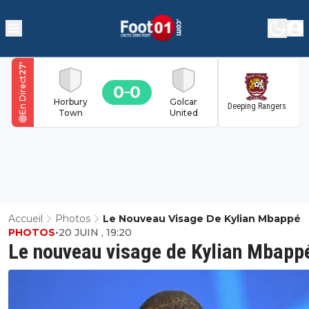
'
27
En Direct
0
0
1
Horbury
Golcar
Deeping Rangers
Town
United
Accueil
Photos
Le Nouveau Visage De Kylian Mbappé
PHOTOS
•
20 JUIN , 19:20
Le nouveau visage de Kylian Mbapp