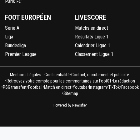
Paris FC
FOOT EUROPÉEN
LIVESCORE
Serie A
Matchs en direct
Liga
Résultats Ligue 1
Bundesliga
Calendrier Ligue 1
Premier League
Classement Ligue 1
•
Mentions Légales - Confidentialité
Contact, recrutement et publicité
•
•
Retrouvez votre compte pour les commentaires sur Foot01
La rédaction
•
•
•
•
•
•
•
PSG transfert
Football
Match en direct
Youtube
Instagram
TikTok
Facebook
•
Sitemap
Powered by Newsifier