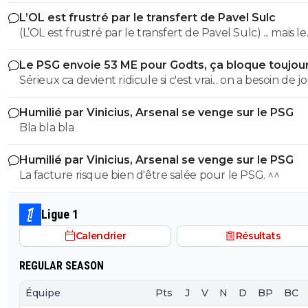
réunis hors quatar.. ils veulent juste profitez au maxi
L’OL est frustré par le transfert de Pavel Sulc
des clubs qui sont beaucoup plus mal lotis qu'eux c'est 
(L’OL est frustré par le transfert de Pavel Sulc) ... mais le
du plus fort tout simplement..
public aussi commence a être frustré ... la vente de ces
Le PSG envoie 53 ME pour Godts, ça bloque toujou
"excellents" joueurs dont fait partie Pavel Sulc ... pour
Sérieux ca devient ridicule si c'est vrai... on a besoin de 
récupérer quoi ? qui? À un moment donné il faudra bi
pour la supercoupe ! sérieux a 5 ou 7M€ pres, go !!
arriver a construire dans le long terme... et avec , seul
Humilié par Vinicius, Arsenal se venge sur le PSG
avec , une équipe régulière ça finira par payer, mais là pour
Bla bla bla
l'instant, ???
Humilié par Vinicius, Arsenal se venge sur le PSG
La facture risque bien d'être salée pour le PSG. ^^
Ligue 1
Calendrier
Résultats
REGULAR SEASON
Équipe
Pts
J
V
N
D
BP
BC