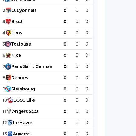
2
O
.
Lyonnais
0
0
0
0
0
0
3
Brest
0
0
0
0
0
0
4
Lens
0
0
0
0
0
0
5
Toulouse
0
0
0
0
0
0
6
Nice
0
0
0
0
0
0
7
Paris
Saint
Germain
0
0
0
0
0
0
8
Rennes
0
0
0
0
0
0
9
Strasbourg
0
0
0
0
0
0
10
LOSC
Lille
0
0
0
0
0
0
11
Angers
SCO
0
0
0
0
0
0
12
Le
Havre
0
0
0
0
0
0
13
Auxerre
0
0
0
0
0
0