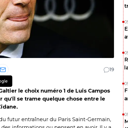
t
0
E
a
0
R
l
19
ogle
0
F
Galtier le choix numéro 1 de Luis Campos
a
air qu'il se trame quelque chose entre le
Zidane.
0
 du futur entraîneur du Paris Saint-Germain,
M
des informations ou pensent en avoir. Il y a