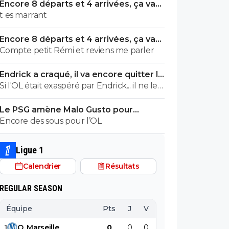
Encore 8 départs et 4 arrivées, ça va
valser à l'OL
t es marrant
Encore 8 départs et 4 arrivées, ça va
valser à l'OL
Compte petit Rémi et reviens me parler
Endrick a craqué, il va encore quitter le
Real
Si l'OL était exaspéré par Endrick... il ne le
suivrait pas de très près. Bref... Quand
Le PSG amène Malo Gusto pour
l'équipe sera complète... ce sera beaucoup
concurrencer Hakimi
Encore des sous pour l’OL
mieux.
Ligue 1
Calendrier
Résultats
REGULAR SEASON
Équipe
Pts
J
V
N
D
BP
B
1
O
.
Marseille
0
0
0
0
0
0