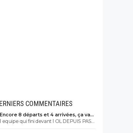
ERNIERS COMMENTAIRES
Encore 8 départs et 4 arrivées, ça va
valser à l'OL
l equipe qui fini devant l OL DEPUIS PAS
MAL DE TPS? lol. t es tro malin toi