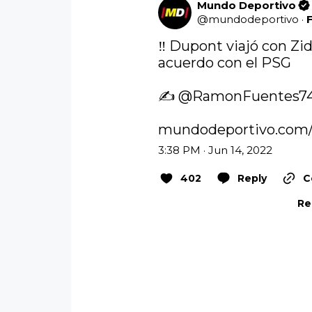
Mundo Deportivo
@
mundodeportivo
·
‼️ Dupont viajó con Zid
acuerdo con el PSG 

✍️ 
@RamonFuentes7
mundodeportivo.com/f
3:38 PM · Jun 14, 2022
402
Reply
C
Re