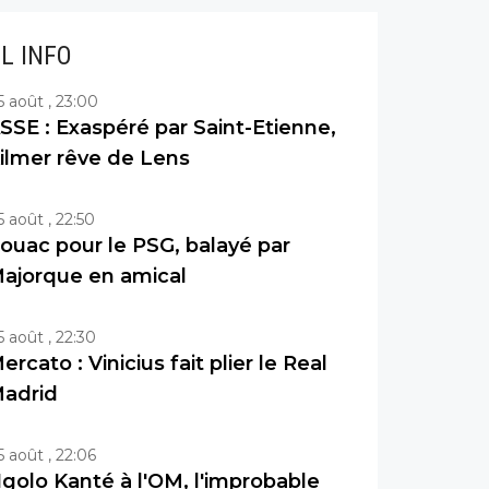
IL INFO
5 août , 23:00
SSE : Exaspéré par Saint-Etienne,
ilmer rêve de Lens
5 août , 22:50
ouac pour le PSG, balayé par
ajorque en amical
5 août , 22:30
ercato : Vinicius fait plier le Real
adrid
5 août , 22:06
golo Kanté à l'OM, l'improbable