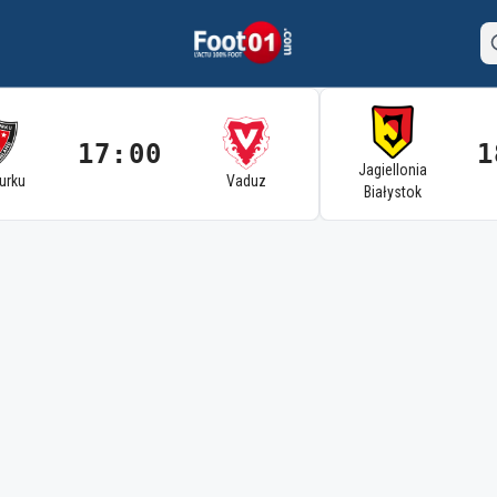
17:00
1
Jagiellonia
Turku
Vaduz
Białystok