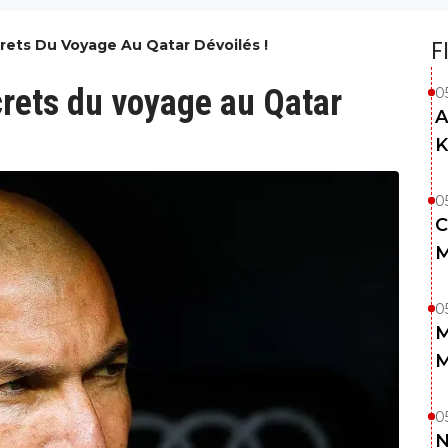
rets Du Voyage Au Qatar Dévoilés !
F
crets du voyage au Qatar
0
A
K
0
C
M
0
M
M
0
N