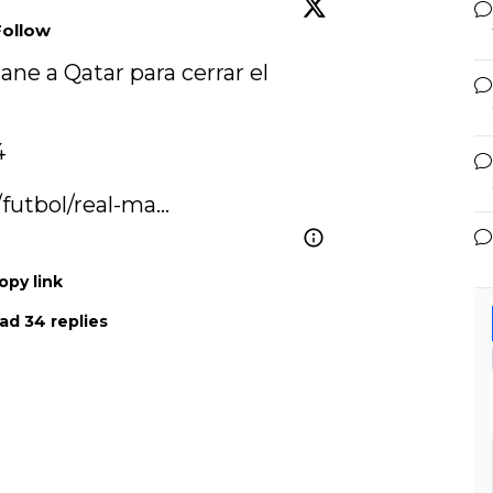
Follow
ane a Qatar para cerrar el 
4
utbol/real-ma…
opy link
ad 34 replies