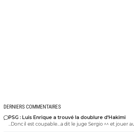
DERNIERS COMMENTAIRES
PSG : Luis Enrique a trouvé la doublure d'Hakimi
...Donc il est coupable....a dit le juge Sergio ^^ et jouer 
n'arrange pas son cas on sait :)