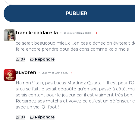
PUBLIER
franck-caldarella
25 janvier 2024 à 20:06
+
0
ce serait beaucoup mieux.....en cas d'échec on éviterait d
faire encore prendre pour des cons comme kolo moisi
0
+
Répondre
auvoren
25 janvier 2024 à 17:12
+
1
Ha non ! 'tain, pas Lucas Martínez Quarta !!! Il est pour l'
si ça se fait, je serait dégoûté qu'on soit passé à côté, mai
serais content pour le joueur car il est vraiment très bon.
Regardez ses matchs et voyez ce qu'est un défenseur c
avec un vrai QI foot !
0
+
Répondre