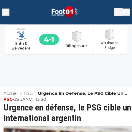
4
1
1
Worsbrough
Erith &
Billingshurst
Bridge
Belvedere
Accueil
PSG
Urgence En Défense, Le PSG Cible Un
PSG
•
25 JANV. , 15:30
International Argentin
Urgence en défense, le PSG cible un
international argentin