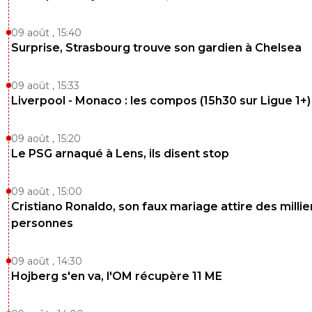
09 août , 15:40
Surprise, Strasbourg trouve son gardien à Chelsea
09 août , 15:33
Liverpool - Monaco : les compos (15h30 sur Ligue 1+)
09 août , 15:20
Le PSG arnaqué à Lens, ils disent stop
09 août , 15:00
Cristiano Ronaldo, son faux mariage attire des millie
personnes
09 août , 14:30
Hojberg s'en va, l'OM récupère 11 ME