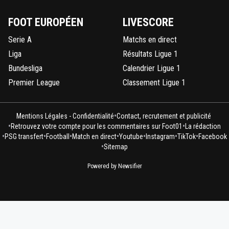
FOOT EUROPÉEN
LIVESCORE
Serie A
Matchs en direct
Liga
Résultats Ligue 1
Bundesliga
Calendrier Ligue 1
Premier League
Classement Ligue 1
•
Mentions Légales - Confidentialité
Contact, recrutement et publicité
•
•
Retrouvez votre compte pour les commentaires sur Foot01
La rédaction
•
•
•
•
•
•
•
PSG transfert
Football
Match en direct
Youtube
Instagram
TikTok
Facebook
•
Sitemap
Powered by Newsifier