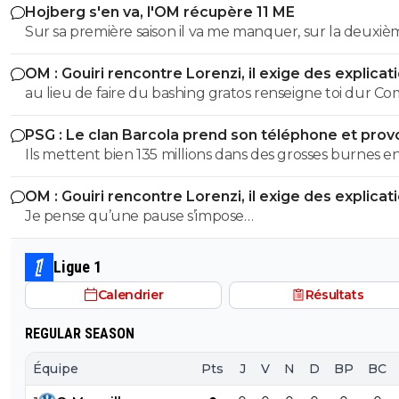
Hojberg s'en va, l'OM récupère 11 ME
Sur sa première saison il va me manquer, sur la deuxiè
très peu !
OM : Gouiri rencontre Lorenzi, il exige des explicat
au lieu de faire du bashing gratos renseigne toi dur C
c'est le nouveau riche oralien ils vont nouer la cL etc cl
PSG : Le clan Barcola prend son téléphone et pro
progresse chaque saison
un séisme
Ils mettent bien 135 millions dans des grosses burnes e
donc pourquoi le PSG devrait pas faire pareil ?
OM : Gouiri rencontre Lorenzi, il exige des explicat
Je pense qu’une pause s’impose…
Ligue 1
Calendrier
Résultats
REGULAR SEASON
Équipe
Pts
J
V
N
D
BP
BC