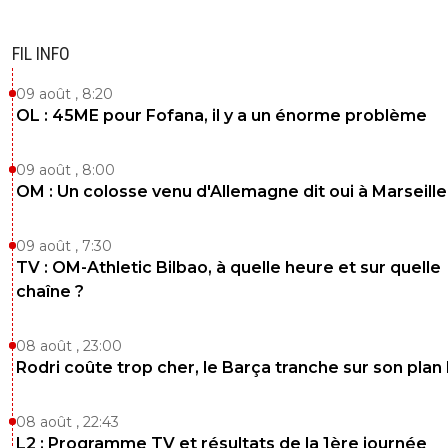
Hum... Je peux prendre le 50/50, Jean-pierre ? 
FIL INFO
0
+
Répondre
09 août , 8:20
chaussettefolle
22 novembre 2013 à 18:34
+
0
OL : 45ME pour Fofana, il y a un énorme problème
Ajaccio en toute logique non?
0
+
Répondre
09 août , 8:00
OM : Un colosse venu d'Allemagne dit oui à Marseille
yellowsky
22 novembre 2013 à 18:52
+
0
Ajaccio, Nantes et Guingamp en janvier. Typiq
09 août , 7:30
matchs pièges.
TV : OM-Athletic Bilbao, à quelle heure et sur quelle
chaîne ?
0
+
Répondre
kress93-palestine
22 novembre 2013 à 17:59
+
1
08 août , 23:00
Rodri coûte trop cher, le Barça tranche sur son plan
Vivement le prochain match, parce que la trêve, ça va u
temps, et on parlera record après :DViva Panama !
08 août , 22:43
0
+
Répondre
L2 : Programme TV et résultats de la 1ère journée