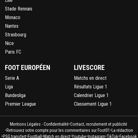
Lille
Pas touche a ce record les Parisiens!! Et toucher pas a l 
aussi, invaincu a domicile pendant 5 ans!
Stade Rennais
Monaco
0
+
Répondre
Nantes
Strasbourg
Nice
Paris FC
FOOT EUROPÉEN
LIVESCORE
Serie A
Matchs en direct
Liga
Résultats Ligue 1
Bundesliga
Calendrier Ligue 1
Premier League
Classement Ligue 1
•
Mentions Légales - Confidentialité
Contact, recrutement et publicité
•
•
Retrouvez votre compte pour les commentaires sur Foot01
La rédaction
•
•
•
•
•
•
•
PSG transfert
Football
Match en direct
Youtube
Instagram
TikTok
Facebook