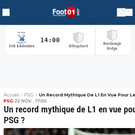
14:00
1
Worsbrough
Erith & Belvedere
Billingshurst
Bridge
Accueil
PSG
Un Record Mythique De L1 En Vue Pour L
PSG
•
22 NOV. , 17:00
?
Un record mythique de L1 en vue pou
PSG ?