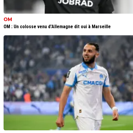
Honnêtement, si je devais miser sur quelques
équipes pour vous tendre un traquenard et gag
ça serait pas l'OL.Ca serait plus des Reims, des 
OM
Nantes, etc... Des équipes que vous attendrez 
OM : Un colosse venu d'Allemagne dit oui à Marseille
0
+
Répondre
chaussettefolle
22 novembre 2013 à 18:23
+
0
Nantes n'a pas vraiment tendu un traquenard à
à la Beaujoire...
0
+
Répondre
riffit
22 novembre 2013 à 18:27
+
0
Oui j'ai dis tendre un traquenard, mais ça s'appl
pas trop aux trois équipes que j'ai cité, en fait...B
Nantes, sont très joueuses.Reims un peu moin
ça reste beau à voir.En fait pour tout dire, j'ai cit
équipes dites "petites" sur le papier, que j'appré
beaucoup.Mais les vrais traquenards à 11 derrièr
viendront pas d'eux.