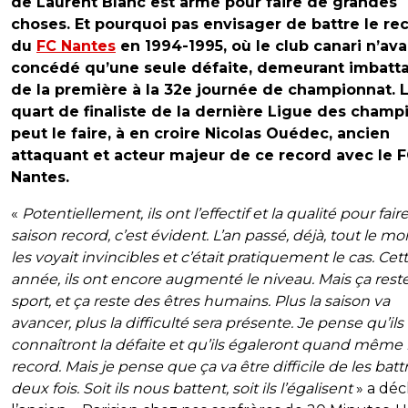
de Laurent Blanc est armé pour faire de grandes
choses. Et pourquoi pas envisager de battre le re
du
FC Nantes
en 1994-1995, où le club canari n’ava
concédé qu’une seule défaite, demeurant imbatt
de la première à la 32e journée de championnat. 
quart de finaliste de la dernière Ligue des champ
peut le faire, à en croire Nicolas Ouédec, ancien
attaquant et acteur majeur de ce record avec le 
Nantes.
«
Potentiellement, ils ont l’effectif et la qualité pour fai
saison record, c’est évident. L’an passé, déjà, tout le m
les voyait invincibles et c’était pratiquement le cas. Cet
année, ils ont encore augmenté le niveau. Mais ça rest
sport, et ça reste des êtres humains. Plus la saison va
avancer, plus la difficulté sera présente. Je pense qu’ils
connaîtront la défaite et qu’ils égaleront quand même
record. Mais je pense que ça va être difficile de les batt
deux fois. Soit ils nous battent, soit ils l’égalisent
» a déc