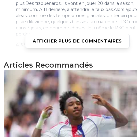
plus.Des traquenards, ils vont en jouer 20 dans la saison,
minimum. A 11 derrière, à attendre le faux pas.Alors ajout
aléas, comme des températures glaciales, un terrain pour
pluie diluvienne, quelques blessés, un match de LDC cruc
dans 3 jours, ce genre de choses...Et même le PSG peut
perdre...
AFFICHER PLUS DE COMMENTAIRES
0
+
Répondre
paris-est-magik
22 novembre 2013 à 18:45
+
0
Articles Recommandés
Je pense aussi qu 'on va perdre c 'est quand mem
une saison invaincue .. La Juve l'a fait récemment
sinon j 'ai pas de souvenir proche ..Mais je pense q
est quand meme bien parti pour sauter le record 
points en fin de saison ! Faudrais que Monaco ou 
importe reste pas trop loin de nous l'histoire de lai
nos joueurs sous pression
0
+
Répondre
disqus_ND1sBkUJOW
22 novembre 2013 à 18:46
+
0
Le LOSC va vous mettre la pression ...,=)