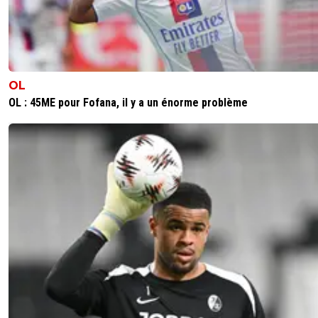
0
+
Répondre
paris-est-magik
22 novembre 2013 à 19:00
+
0
Bha moi ça me dérange pasje vous préfere aux
OL
autres ^^
OL : 45ME pour Fofana, il y a un énorme problème
0
+
Répondre
pistachinho
22 novembre 2013 à 18:14
+
0
2 fois tu veux dire une fois au parc et une fois à Ge
contre la même équipe?
0
+
Répondre
pablorestobar
22 novembre 2013 à 18:19
+
233
ah ah ah!!!je me ris dessus!!
0
+
Répondre
riffit
22 novembre 2013 à 18:18
+
0