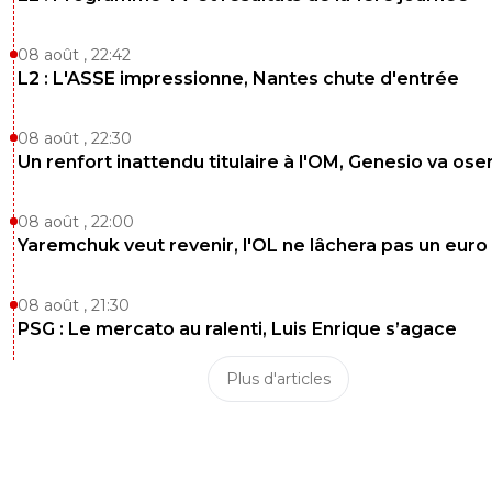
kiwikey
22 novembre 2013 à 17:22
+
0
08 août , 22:42
L2 : L'ASSE impressionne, Nantes chute d'entrée
OUEDEC, ahahahhahaha.Pardon, mes respects pour l'ex 
centre Nantais.
08 août , 22:30
0
+
Répondre
Un renfort inattendu titulaire à l'OM, Genesio va ose
chaussettefolle
22 novembre 2013 à 18:24
+
0
08 août , 22:00
Il était trop fort!!!!
Yaremchuk veut revenir, l'OL ne lâchera pas un euro
0
+
Répondre
08 août , 21:30
kiwikey
22 novembre 2013 à 19:20
+
0
PSG : Le mercato au ralenti, Luis Enrique s’agace
Ouais à Nantes :DCeci étant son passage à Par
tiens également du mythe ;)
Plus d'articles
0
+
Répondre
chaussettefolle
23 novembre 2013 à 00:14
+
0
Je ne retiens que celui de nantes ;)