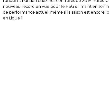
l’ancien ... Parisien chez nos confrères de 20 Minutes. 
nouveau record en vue pour le PSG s'il maintien son 
de performance actuel, même si la saison est encore 
en Ligue 1.