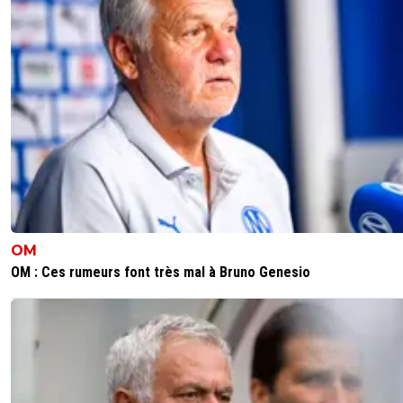
contre benfica ..... cultive toi niveau football ga
avant de cracher ta haine .... mdr
0
+
Répondre
regalus
07 août 2014 à 13:09
+
15
Ah bon ? Contre qui nous nous sommes pris u
branlée ? Parce que des top10 européens, on e
battu certains en match officiel, et on en a m
éliminés.
0
+
Répondre
disqus_ND1sBkUJOW
07 août 2014 à 11:31
+
0
OM
OM : Ces rumeurs font très mal à Bruno Genesio
Comme vous en Europa ^^
0
+
Répondre
knock-girouuuuud
07 août 2014 à 11:35
+
0
Non.En Europa, tu n'as QUE des groupes
bidons.Nuance. ^^