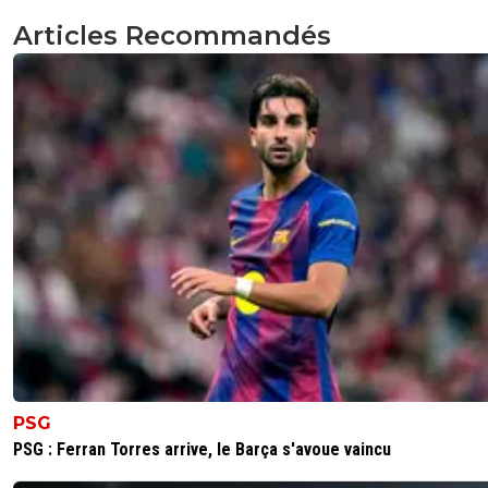
foudre-benie
07 août 2014 à 12:14
+
0
Articles Recommandés
Ça y est! Foot01 confie ses titres à MessiBarca... Ça devai
arriver...L'interview était plutôt intelligente, du coup c'es
vendeur.
0
+
Répondre
๔zєк๏™
07 août 2014 à 11:55
+
0
Modo ne nous ressort plus cette image sérieux ...
0
+
Répondre
om-du109
07 août 2014 à 11:38
+
0
Sinon Demba Bâ a violé le Feyenoord avec un hat-trick, 
but est similaire à celui qu’il a marqué contre le PSG.
0
+
Répondre
PSG
knock-girouuuuud
07 août 2014 à 11:12
+
0
PSG : Ferran Torres arrive, le Barça s'avoue vaincu
Pauv' chouchouuuus ! Sont traumatisés les pauv'