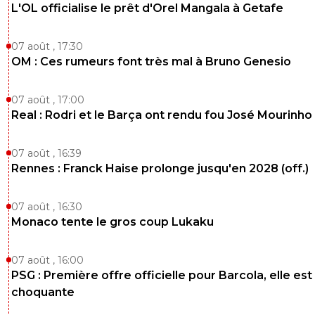
0
+
Répondre
L'OL officialise le prêt d'Orel Mangala à Getafe
parisestmagik2
07 août 2014 à 11:21
+
0
07 août , 17:30
Le Real ? Le champion en titre pourquoi pas ...
OM : Ces rumeurs font très mal à Bruno Genesio
moins tu perd contre eux t est pas decu com
contre le Barca ... Chelsea un peu plus
07 août , 17:00
0
+
Répondre
Real : Rodri et le Barça ont rendu fou José Mourinho
knock-girouuuuud
07 août 2014 à 11:23
+
0
07 août , 16:39
J'ai rematé le but y a deux jours, pwouaaaa...et
l'attitude de Licha'... :)
Rennes : Franck Haise prolonge jusqu'en 2028 (off.)
0
+
Répondre
07 août , 16:30
knock-girouuuuud
07 août 2014 à 11:23
+
0
Monaco tente le gros coup Lukaku
Contre le Barça, t'es pas déçu ?! Sérieux ? ^^
07 août , 16:00
0
+
Répondre
PSG : Première offre officielle pour Barcola, elle est
parisestmagik2
choquante
07 août 2014 à 11:25
+
0
Bha non j'étais pas plus déçus que ça vu que a 