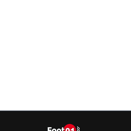
0
+
Répondre
Thomas.
07 août 2014 à 11:24
+
0
Arrivé en quart vous avez épuisé votre quotat 
chance avec les tirages antérieurs ! Entre le gr
les 8e .. ^^
0
+
Répondre
parisestmagik2
07 août 2014 à 11:28
+
0
Le tirage c 'est le tirage ^^ En général il y a qu 
groupe compliqué et le reste ça passe ... Rega
exemple Chelsea qui gagne la C1 on va pas me 
qu ils ont pas eu une choune énorme ..
0
+
Répondre