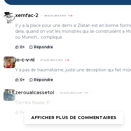
xemfac-2
08 août 2014 à 8:14
+
0
Il y a la place pour une demi si Zlatan est en bonne form
dela, quand on voit les monstres qui se construisent a M
ou Munich... complique.
0
+
Répondre
jo-c-v-ni
07 août 2014 à 13:14
+
0
Y à pas de traumatisme, juste une déception qui fait mûrir
0
+
Répondre
zeroualcassetoi
07 août 2014 à 12:31
+
1
Demba Baaaa :D
0
+
Répondre
AFFICHER PLUS DE COMMENTAIRES