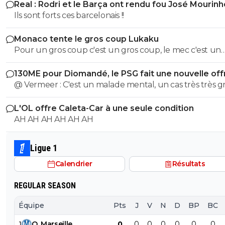
Real : Rodri et le Barça ont rendu fou José Mourinh
Europa Ligue, c'est déja avoir beaucoup de chance
Ils sont forts ces barcelonais !!
0
+
Répondre
Monaco tente le gros coup Lukaku
parisestmagik2
07 août 2014 à 11:14
+
0
Pour un gros coup c'est un gros coup, le mec c'est un
Ouais sauf que c 'est pas en poule qu on se fait 
Sumotori !
mais sur des doubles confrontations ou sur le s
130ME pour Diomandé, le PSG fait une nouvelle off
cumulé on fait jeu égale .....
@ Vermeer : C'est un malade mental, un cas très très gr
Beaucoup plus grave que l'autre porc sur maxi.
0
+
Répondre
L'OL offre Caleta-Car à une seule condition
jo-c-v-ni
07 août 2014 à 13:14
+
0
AH AH AH AH AH AH
Va faire comprendre ça aux aigris...
Ligue 1
0
+
Répondre
Calendrier
Résultats
frenchparadox
07 août 2014 à 11:17
+
0
REGULAR SEASON
Je sais, que veux-tu, c'est le jeu ma pov' Lucett
Mais niveau "chance" vous n’êtes vraiment pas
Équipe
Pts
J
V
N
D
BP
BC
plaindre, c'est ce que je voulais dire.
0
+
Répondre
1
O
.
Marseille
0
0
0
0
0
0
0