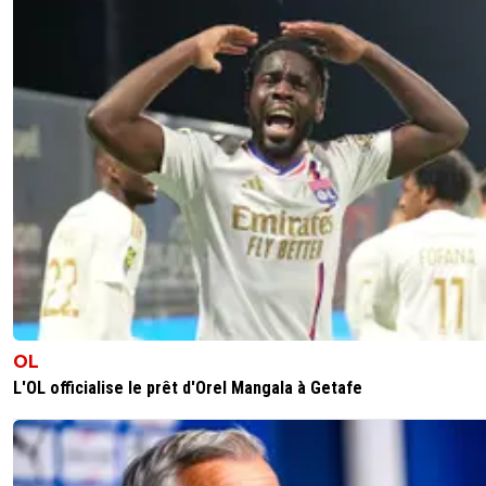
chouchouuuus... :)Blague à part, croisez les doigts pour
dans un groupe bidon comme les années précédentes...si
0
+
Répondre
atshua
07 août 2014 à 12:15
+
0
Groupe bidon?attendez quand on va rencontrer t
équipe de merde et la raclée qu'elle va prendre ,ra
0
+
Répondre
knock-girouuuuud
07 août 2014 à 12:34
+
0
Ouep, groupe bidon. Vous avez battu que des 
bidons en fait. Dès qu'il y a un bon club en face
vous ramassez la tronche.Désolé de te l'apprend
OL
0
+
Répondre
L'OL officialise le prêt d'Orel Mangala à Getafe
paname-ville-lumiere
07 août 2014 à 14:08
+
0
benfica finaliste europa league !! olympiacos a fa
battre manchester en 8 eme .... groupe bidon ! 
bonne blague !! lyon qui perd contre la juve qui