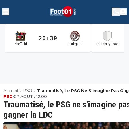
20:30
2
Sheffield
Parkgate
Thornbury Town
Accueil
PSG
Traumatisé, Le PSG Ne S'imagine Pas Ga
PSG
•
07 AOÛT , 12:00
La LDC
Traumatisé, le PSG ne s'imagine pa
gagner la LDC