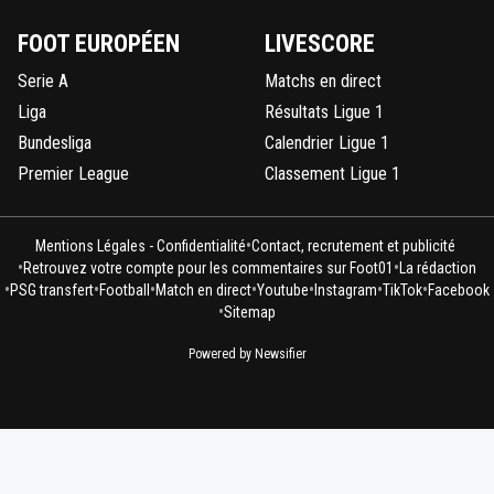
FOOT EUROPÉEN
LIVESCORE
Serie A
Matchs en direct
Liga
Résultats Ligue 1
Bundesliga
Calendrier Ligue 1
Premier League
Classement Ligue 1
•
Mentions Légales - Confidentialité
Contact, recrutement et publicité
•
•
Retrouvez votre compte pour les commentaires sur Foot01
La rédaction
•
•
•
•
•
•
•
PSG transfert
Football
Match en direct
Youtube
Instagram
TikTok
Facebook
•
Sitemap
Powered by Newsifier