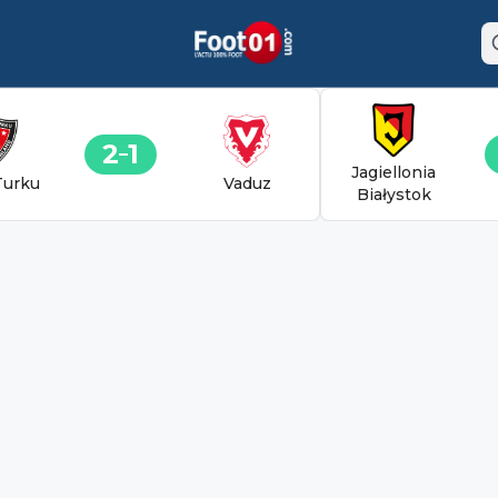
2
1
Jagiellonia
Turku
Vaduz
Białystok