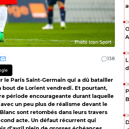
a
0
O
A
0
138
L
d
ogle
ur le Paris Saint-Germain qui a dû batailler
0
à bout de Lorient vendredi. Et pourtant,
P
ère période encourageante durant laquelle
B
e avec un peu plus de réalisme devant le
Blanc sont retombés dans leurs travers
0
second acte. Un défaut récurrent qui
D
is d’avril plein de grosses échéances.