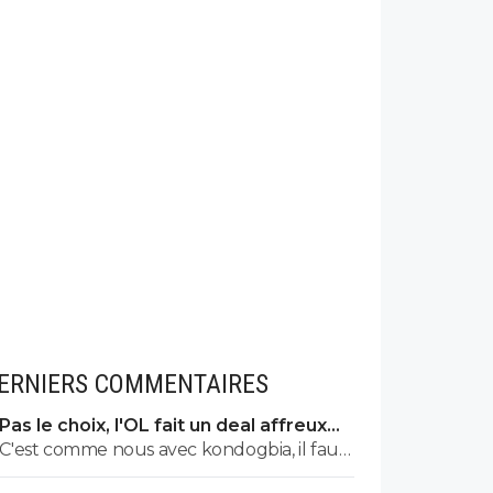
ERNIERS COMMENTAIRES
Pas le choix, l'OL fait un deal affreux
avec Getafe
C'est comme nous avec kondogbia, il faut
donner de l'argent pour qu'il s'en aille 😂