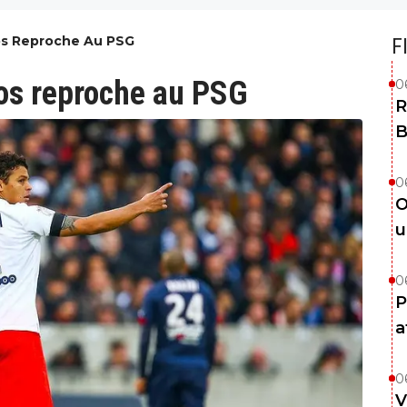
ros Reproche Au PSG
F
ros reproche au PSG
0
R
B
0
O
u
0
P
a
0
V