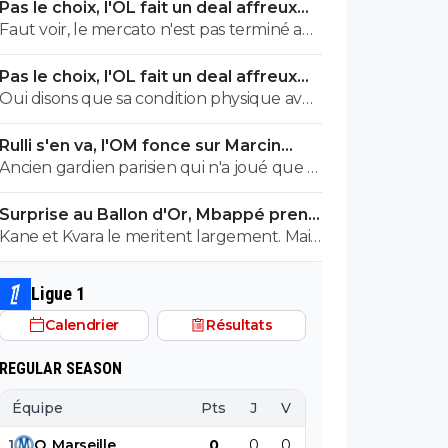
Pas le choix, l'OL fait un deal affreux
avec Getafe
Faut voir, le mercato n'est pas terminé au
milieu notamment.
Pas le choix, l'OL fait un deal affreux
avec Getafe
Oui disons que sa condition physique avec
ses antécédents médicaux, donc ses
Rulli s'en va, l'OM fonce sur Marcin
rechutes régulières + son salaire, donnent
Bulka
Ancien gardien parisien qui n'a joué que 2
une équation peu enclin à motiver des
matchs. Encore une fois pour créer la
clubs à lui faire confiance(pour un futur
Surprise au Ballon d'Or, Mbappé prend
polémique. C'est plutôt ancien gardien de
transfert), même avec un salaire revu à la
la tête
Kane et Kvara le meritent largement. Mais
Nice, là ok mais pas Paris 😂
baisse, si toutefois il est ok avec ça.
comme c’est magouille & Co ça peut
revenir au sprinter aux transversales
Ligue 1
approximatives allergique au pressing ...
Calendrier
Résultats
REGULAR SEASON
Équipe
Pts
J
V
N
D
BP
B
1
O
.
Marseille
0
0
0
0
0
0