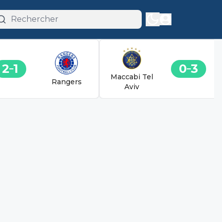
2
1
0
3
Maccabi Tel
Rangers
Aviv