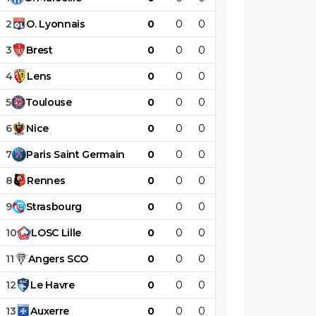
2
O
.
Lyonnais
0
0
0
0
0
0
3
Brest
0
0
0
0
0
0
4
Lens
0
0
0
0
0
0
5
Toulouse
0
0
0
0
0
0
6
Nice
0
0
0
0
0
0
7
Paris
Saint
Germain
0
0
0
0
0
0
8
Rennes
0
0
0
0
0
0
9
Strasbourg
0
0
0
0
0
0
10
LOSC
Lille
0
0
0
0
0
0
11
Angers
SCO
0
0
0
0
0
0
12
Le
Havre
0
0
0
0
0
0
13
Auxerre
0
0
0
0
0
0