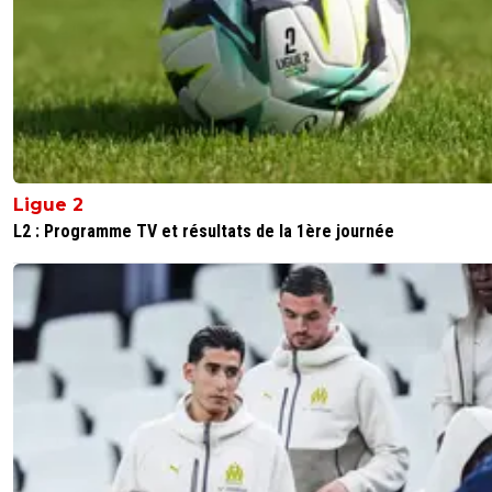
parles pas de malheur....
0
+
Répondre
super19081960
07 août 2024 à 15:00
+
0
Ni la juve va acheter, ni le psg va vendre, un article pour 
0
+
Répondre
Ligue 2
banedes
07 août 2024 à 13:30
+
0
L2 : Programme TV et résultats de la 1ère journée
Oui oui on y croit.
0
+
Répondre
juju-psg-uneequipeaparis
07 août 2024 à 13:13
+
1
Mdrrr encore plus à la Juve 😂😂😂
0
+
Répondre
th4n
07 août 2024 à 12:49
+
0