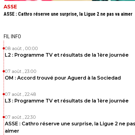
franck-caldarella
07 août 2024 à 12:50
+
0
ASSE
c'est l'été.....ils meublent....t'inquiètes pas....ils le v
ASSE : Cathro réserve une surprise, la Ligue 2 ne pas va aimer
jamaispar contre si ils veulent bien nous débarrass
Soler par exempleon va avoir un joli loft je sens....Sk
danilo, soler, kolozawa, mukiele dont au moins 2
d'invendables à cause de leurs salairessinon je me
FIL INFO
demande quel ruiz va rentrer.....celui de l'euro ou 
jumeau vigneron
08 août , 00:00
L2 : Programme TV et résultats de la 1ère journée
0
+
Répondre
maximus261
07 août 2024 à 12:56
+
145
07 août , 23:00
OM : Accord trouvé pour Aguerd à la Sociedad
Tu m'as dis que tu étais passé à autre chose n
Faut changer de disque mon pauvre franck
07 août , 22:48
0
+
Répondre
L3 : Programme TV et résultats de la 1ère journée
franck-caldarella
07 août 2024 à 13:23
+
0
je parlais de Simons, je n'en parle plus pour moi
07 août , 22:30
problème est réglé c'est comme kmb ce n'est
ASSE : Cathro réserve une surprise, la Ligue 2 ne pa
un joueur du psg
aimer