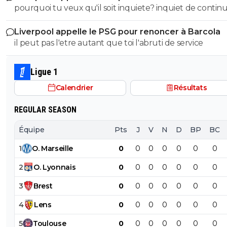
pourquoi tu veux qu'il soit inquiete? inquiet de continu
de démontrer encore une fois que l'électeur LFI est u
gagner des titres avec la meilleure équipe d'europe? SOigne
abruti qui connait rien à rien :)
Liverpool appelle le PSG pour renoncer à Barcola
toi abruti
il peut pas l'etre autant que toi l'abruti de service
Ligue 1
Calendrier
Résultats
REGULAR SEASON
Équipe
Pts
J
V
N
D
BP
BC
1
O
.
Marseille
0
0
0
0
0
0
0
2
O
.
Lyonnais
0
0
0
0
0
0
0
3
Brest
0
0
0
0
0
0
0
4
Lens
0
0
0
0
0
0
0
5
Toulouse
0
0
0
0
0
0
0