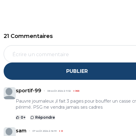
21 Commentaires
PUBLIER
sportif-99
08 août 2024 à 11:32
+
353
Pauvre journaleux ,il fait 3 pages pour bouffer un casse c
périmé. PSG ne vendra jamais ses cadres
0
+
Répondre
sam
07 août 2024 à 16:19
+
0