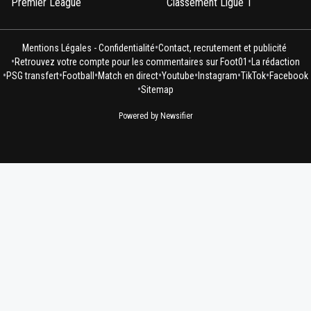
Premier League
Classement Ligue 1
•
Mentions Légales - Confidentialité
Contact, recrutement et publicité
•
•
Retrouvez votre compte pour les commentaires sur Foot01
La rédaction
•
•
•
•
•
•
•
PSG transfert
Football
Match en direct
Youtube
Instagram
TikTok
Facebook
•
Sitemap
Powered by Newsifier