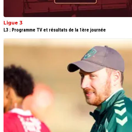
0
+
Répondre
fr-do-le-coordo
Ligue 3
07 août 2024 à 12:39
+
0
L3 : Programme TV et résultats de la 1ère journée
encore des conneries de pseudo journalistes; y en a pas 
pour rattraper l'autre
0
+
Répondre
vincent-god-save-amara
07 août 2024 à 12:36
+
14
No way...
0
+
Répondre
jean-debrito
07 août 2024 à 12:22
+
0
Jamais de la vie un des meilleur millieu actuellement si pa
vend je ne supporte plus le psg
0
+
Répondre