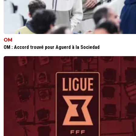
SI le joueur voulait partir, dans la nouvelle stratégie de pa
retenir des joueurs non motivés vous le vendez combie
Neves 70 M sans rien prouver et non titulaire en sélecti
moi un Viti c'est mini 90-100 M.
0
+
Répondre
OM
vermeer
07 août 2024 à 13:51
+
178
OM : Accord trouvé pour Aguerd à la Sociedad
Minimum alors (si c'est le prix d'un Simons)..
0
+
Répondre
franck-caldarella
07 août 2024 à 12:46
+
0
vu le nombre d'années de contrat restant....et dans la m
où on est pas vraiment en manque de liquidités....j'y crois
une seconde
0
+
Répondre
eric-frt
07 août 2024 à 12:46
+
0
Corentin Farceur, il annonce même pas un prix.