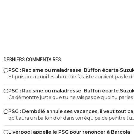
DERNIERS COMMENTAIRES
PSG : Racisme ou maladresse, Buffon écarte Suzuk
Et puis pourquoi les abruti de fasciste auraient pas le dr
s'exprimer? Toi t'es un gros débile qui sait pas faire la
PSG : Racisme ou maladresse, Buffon écarte Suzuk
différence entre nazisme et fascisme, t'a bien le droit d
Ca démontre juste que tu ne sais pas de quoi tu parles !! Fa
t'exprimer lol Tous les abrutis et idiots ont le droit de
etre sacrément débile pour confondre nazisme et fasci
s'exprimer lol
PSG : Dembélé annule ses vacances, il veut tout c
T'a meme pas le niveau en histoire d'un collégien... don
qd t'aura un ballon d'or dans ton équipe de peintre tu
partir de là tes idées politiques on s'en tape Quand on sait pas
pourras la ramener le bouffon de service
faire la différence entre le nazisme et le fascisme italien
Liverpool appelle le PSG pour renoncer à Barcola
parle pas de politique vu qu'on est un putain d'ignare ! Merci