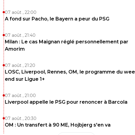
0
+
Répondre
07 août , 22:00
dijaya
07 août 2024 à 15:26
+
2161
A fond sur Pacho, le Bayern a peur du PSG
mdr tu peux pas t empecher de parler de lui.. t
reve la nuit c est sur
07 août , 21:40
0
+
Répondre
Milan : Le cas Maignan réglé personnellement par
Amorim
franck-caldarella
07 août 2024 à 15:37
+
0
Je fais des cauchemars ouilol
07 août , 21:20
LOSC, Liverpool, Rennes, OM, le programme du wee
0
+
Répondre
end sur Ligue 1+
nonol
07 août 2024 à 12:45
+
0
Ah bon ben t'est un sacré supporter alors juste pou
07 août , 21:00
départ d'un joueur !!
Liverpool appelle le PSG pour renoncer à Barcola
0
+
Répondre
07 août , 20:30
OM : Un transfert à 90 ME, Hojbjerg s'en va