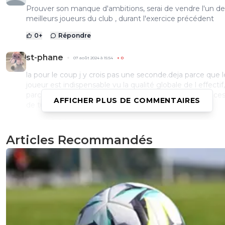
Prouver son manque d'ambitions, serai de vendre l'un de
meilleurs joueurs du club , durant l'exercice précédent
0
+
Répondre
st-phane
07 août 2024 à 15:54
+
0
la pour le coup j y crois pas une seconde.deja parce que l
joueur est indispensable vu la qualité globale de l effectif,
parce que le prix d achat serait un peu trop haut pour ces
AFFICHER PLUS DE COMMENTAIRES
de turinois.
0
+
Répondre
Articles Recommandés
dijaya
07 août 2024 à 15:24
+
2161
ils sont capable de le vendre ces abrutis
0
+
Répondre
franck-caldarella
07 août 2024 à 15:37
+
0