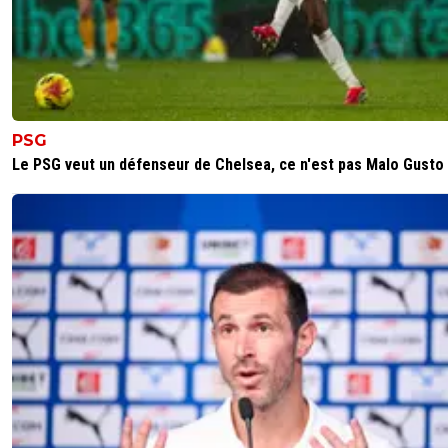
minimum sur ses points faibles... 😎😎
0
+
Répondre
john-lemon
31 août 2015 à 19:10
+
0
Salv' a tort?
PSG
0
+
Répondre
Le PSG veut un défenseur de Chelsea, ce n'est pas Malo Gusto
kress93-palestine
31 août 2015 à 19:19
+
1
Lui oui, Paris non, un prêt sert a rien, soit ils y met
biffes, soit rien, maintenant pour Salva, c'est pas to
c'est mieux de jouer la bas que de rester sur notr
..
0
+
Répondre
flaco75-reviens-l-o
31 août 2015 à 19:11
+
787
Ben... Nan, il a bien raison... Il va progresser au con
Trapp, ce qu'il n'a pas fait avec Douchaize 😐😐