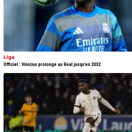
parisestmagik2
31 août 2015 à 19:39
+
0
Bien on sait jamais en cas de blessures ..
0
+
Répondre
flaco75-reviens-l-o
31 août 2015 à 19:11
+
787
Parfait... on ne peut que le féliciter d'accepter le challenge
Liga
on sera peut être très content qu'il soit toujours dispo da
Officiel : Vinicius prolonge au Real jusqu’en 2032
saison😎😎
0
+
Répondre
john-lemon
31 août 2015 à 19:14
+
0
si il ne change pas d'avis en cours de saison, oui
0
+
Répondre
flaco75-reviens-l-o
31 août 2015 à 19:18
+
787
Ça reste possible mais il aura toujours progress