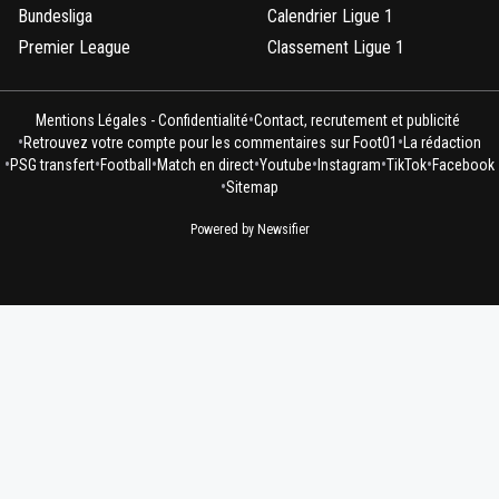
Bundesliga
Calendrier Ligue 1
Premier League
Classement Ligue 1
•
Mentions Légales - Confidentialité
Contact, recrutement et publicité
•
•
Retrouvez votre compte pour les commentaires sur Foot01
La rédaction
•
•
•
•
•
•
•
PSG transfert
Football
Match en direct
Youtube
Instagram
TikTok
Facebook
•
Sitemap
Powered by Newsifier