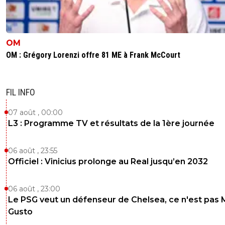
0
+
Répondre
la-hy-ne
31 août 2015 à 19:12
+
0
un mec qui dribble trop tu peux le limiter, un m
OM
sait pas c'est mort, surtout à son age
OM : Grégory Lorenzi offre 81 ME à Frank McCourt
0
+
Répondre
john-lemon
31 août 2015 à 19:12
+
0
FIL INFO
hmm pas convaincu
07 août , 00:00
0
+
Répondre
L3 : Programme TV et résultats de la 1ère journée
canderous91
01 septembre 2015 à 10:41
+
0
06 août , 23:55
On dirait du Courbis ^^ ;-)
Officiel : Vinicius prolonge au Real jusqu’en 2032
0
+
Répondre
06 août , 23:00
flaco75-reviens-l-o
31 août 2015 à 19:14
+
787
Le PSG veut un défenseur de Chelsea, ce n'est pas 
On verra bien dans la saison, perso je trouve qu'i
Gusto
raison, surtout s'il veut progresser pour prendre